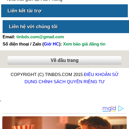
Liên kết tài trợ
Liên hệ với chúng tôi
Email:
tinbds.com@gmail.com
Số điện thoại / Zalo (
Giờ HC
):
Xem báo giá đăng tin
Về đầu trang
COPYRIGHT (C) TINBDS.COM 2015
ĐIỀU KHOẢN SỬ
DỤNG
CHÍNH SÁCH QUYỀN RIÊNG TƯ