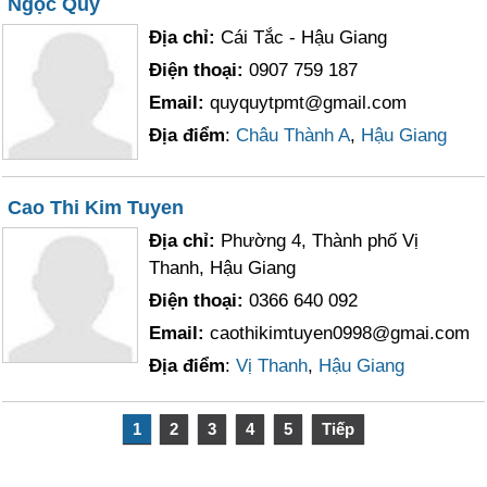
Ngọc Quý
Địa chỉ:
Cái Tắc - Hậu Giang
Điện thoại:
0907 759 187
Email:
quyquytpmt@gmail.com
Địa điểm
:
Châu Thành A
,
Hậu Giang
Cao Thi Kim Tuyen
Địa chỉ:
Phường 4, Thành phố Vị
Thanh, Hậu Giang
Điện thoại:
0366 640 092
Email:
caothikimtuyen0998@gmai.com
Địa điểm
:
Vị Thanh
,
Hậu Giang
1
2
3
4
5
Tiếp