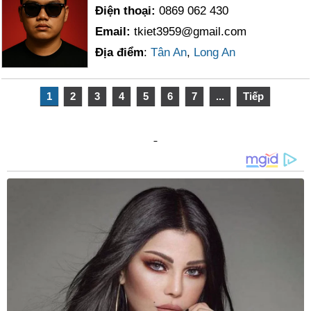
Điện thoại:
0869 062 430
Email:
tkiet3959@gmail.com
Địa điểm
:
Tân An
,
Long An
1
2
3
4
5
6
7
...
Tiếp