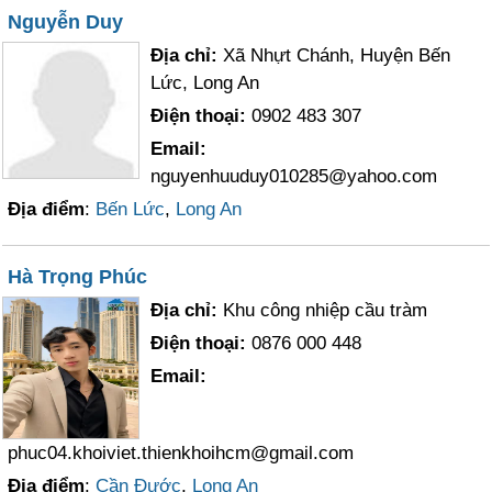
Nguyễn Duy
Địa chỉ:
Xã Nhựt Chánh, Huyện Bến
Lức, Long An
Điện thoại:
0902 483 307
Email:
nguyenhuuduy010285@yahoo.com
Địa điểm
:
Bến Lức
,
Long An
Hà Trọng Phúc
Địa chỉ:
Khu công nhiệp cầu tràm
Điện thoại:
0876 000 448
Email:
phuc04.khoiviet.thienkhoihcm@gmail.com
Địa điểm
:
Cần Đước
,
Long An