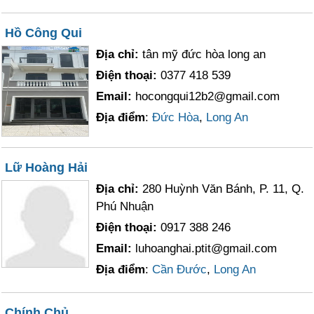
Hồ Công Qui
Địa chỉ:
tân mỹ đức hòa long an
Điện thoại:
0377 418 539
Email:
hocongqui12b2@gmail.com
Địa điểm
:
Đức Hòa
,
Long An
Lữ Hoàng Hải
Địa chỉ:
280 Huỳnh Văn Bánh, P. 11, Q.
Phú Nhuận
Điện thoại:
0917 388 246
Email:
luhoanghai.ptit@gmail.com
Địa điểm
:
Cần Đước
,
Long An
Chính Chủ