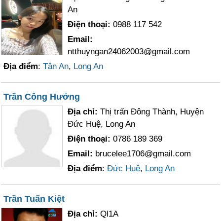
An
Điện thoại:
0988 117 542
Email:
ntthuyngan24062003@gmail.com
Địa điểm
:
Tân An
,
Long An
Trần Công Hưởng
Địa chỉ:
Thị trấn Đông Thành, Huyện
Đức Huệ, Long An
Điện thoại:
0786 189 369
Email:
brucelee1706@gmail.com
Địa điểm
:
Đức Huệ
,
Long An
Trần Tuấn Kiệt
Địa chỉ:
Ql1A