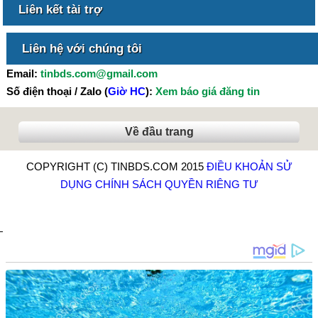
Liên kết tài trợ
Liên hệ với chúng tôi
Email:
tinbds.com@gmail.com
Số điện thoại / Zalo (
Giờ HC
):
Xem báo giá đăng tin
Về đầu trang
COPYRIGHT (C) TINBDS.COM 2015
ĐIỀU KHOẢN SỬ
DỤNG
CHÍNH SÁCH QUYỀN RIÊNG TƯ