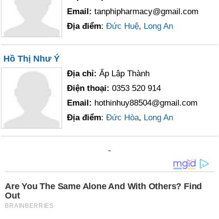
Email:
tanphipharmacy@gmail.com
Địa điểm
:
Đức Huệ
,
Long An
Hồ Thị Như Ý
Địa chỉ:
Ấp Lập Thành
Điện thoại:
0353 520 914
Email:
hothinhuy88504@gmail.com
Địa điểm
:
Đức Hòa
,
Long An