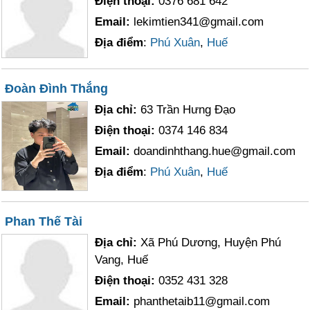
Điện thoại:
0376 681 642
Email:
lekimtien341@gmail.com
Địa điểm
:
Phú Xuân
,
Huế
Đoàn Đình Thắng
Địa chỉ:
63 Trần Hưng Đạo
Điện thoại:
0374 146 834
Email:
doandinhthang.hue@gmail.com
Địa điểm
:
Phú Xuân
,
Huế
Phan Thế Tài
Địa chỉ:
Xã Phú Dương, Huyện Phú
Vang, Huế
Điện thoại:
0352 431 328
Email:
phanthetaib11@gmail.com