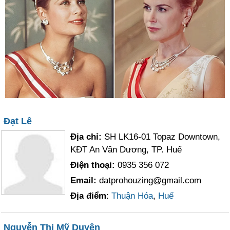
Đạt Lê
Địa chỉ:
SH LK16-01 Topaz Downtown,
KĐT An Vân Dương, TP. Huế
Điện thoại:
0935 356 072
Email:
datprohouzing@gmail.com
Địa điểm
:
Thuận Hóa
,
Huế
Nguyễn Thị Mỹ Duyên