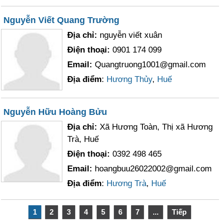
Nguyễn Viết Quang Trường
Địa chỉ:
nguyễn viết xuân
Điện thoại:
0901 174 099
Email:
Quangtruong1001@gmail.com
Địa điểm
:
Hương Thủy
,
Huế
Nguyễn Hữu Hoàng Bửu
Địa chỉ:
Xã Hương Toàn, Thị xã Hương
Trà, Huế
Điện thoại:
0392 498 465
Email:
hoangbuu26022002@gmail.com
Địa điểm
:
Hương Trà
,
Huế
1
2
3
4
5
6
7
...
Tiếp