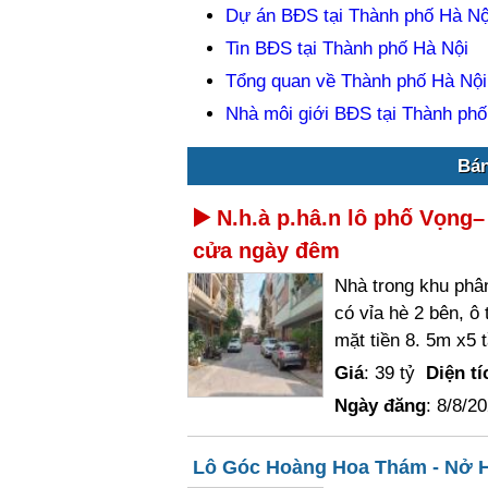
Dự án BĐS tại Thành phố Hà Nộ
Tin BĐS tại Thành phố Hà Nội
Tổng quan về Thành phố Hà Nội
Nhà môi giới BĐS tại Thành phố
Bán
▶️ N.h.à p.hâ.n lô phố Vọng
cửa ngày đêm
Nhà trong khu phân
có vỉa hè 2 bên, ô
mặt tiền 8. 5m x5 
Giá
: 39 tỷ
Diện tí
Ngày đăng
: 8/8/2
Lô Góc Hoàng Hoa Thám - Nở H