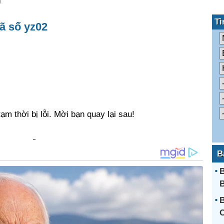
i
Tì
mã số yz02
ạm thời bị lỗi. Mời bạn quay lại sau!
B
B
B
B
C