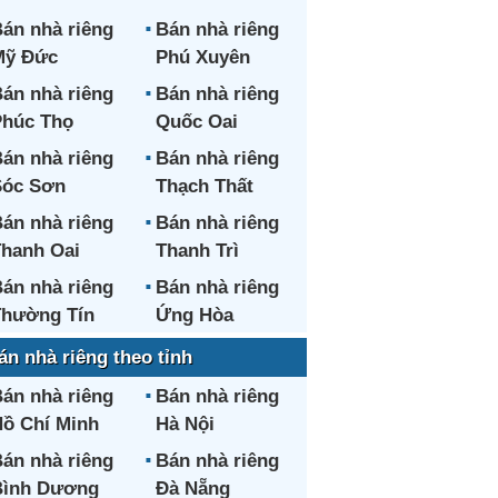
án nhà riêng
Bán nhà riêng
Mỹ Đức
Phú Xuyên
án nhà riêng
Bán nhà riêng
húc Thọ
Quốc Oai
án nhà riêng
Bán nhà riêng
Sóc Sơn
Thạch Thất
án nhà riêng
Bán nhà riêng
hanh Oai
Thanh Trì
án nhà riêng
Bán nhà riêng
hường Tín
Ứng Hòa
án nhà riêng theo tỉnh
án nhà riêng
Bán nhà riêng
ồ Chí Minh
Hà Nội
án nhà riêng
Bán nhà riêng
Bình Dương
Đà Nẵng