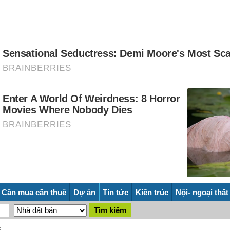
Cần mua cần thuê
Dự án
Tin tức
Kiến trúc
Nội- ngoại thất