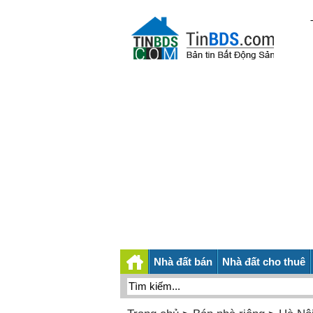
Nhà đất bán
Nhà đất cho thuê