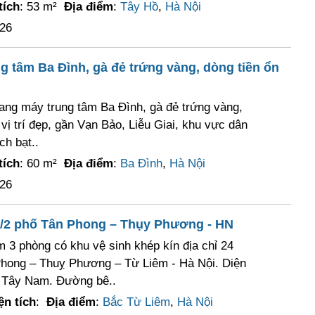
tích
: 53 m²
Địa điểm
:
Tây Hồ
,
Hà Nội
026
g tâm Ba Đình, gà đẻ trứng vàng, dòng tiền ổn
ang máy trung tâm Ba Đình, gà đẻ trứng vàng,
 vị trí đẹp, gần Vạn Bảo, Liễu Giai, khu vực dân
ch bạt..
tích
: 60 m²
Địa điểm
:
Ba Đình
,
Hà Nội
026
/2 phố Tân Phong – Thụy Phương - HN
 3 phòng có khu vệ sinh khép kín địa chỉ 24
hong – Thuỵ Phương – Từ Liêm - Hà Nội. Diện
 Tây Nam. Đường bê..
ện tích
:
Địa điểm
:
Bắc Từ Liêm
,
Hà Nội