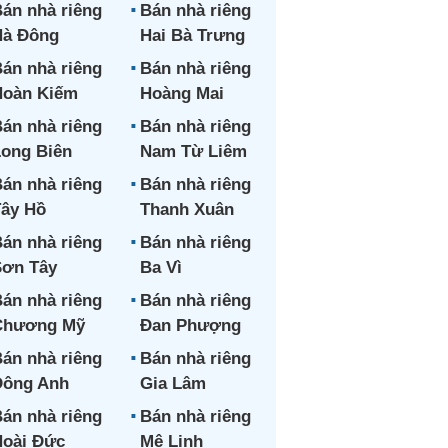
án nhà riêng
Bán nhà riêng
Hà Đông
Hai Bà Trưng
án nhà riêng
Bán nhà riêng
Hoàn Kiếm
Hoàng Mai
án nhà riêng
Bán nhà riêng
ong Biên
Nam Từ Liêm
án nhà riêng
Bán nhà riêng
ây Hồ
Thanh Xuân
án nhà riêng
Bán nhà riêng
ơn Tây
Ba Vì
án nhà riêng
Bán nhà riêng
Chương Mỹ
Đan Phượng
án nhà riêng
Bán nhà riêng
Đông Anh
Gia Lâm
án nhà riêng
Bán nhà riêng
oài Đức
Mê Linh