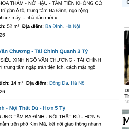
OA THÁM - NỞ HẬU - TẦM TIỀN KHÔNG CÓ
rí gần ô tô, trung tâm Ba Đình, ngõ rộng
nh xe máy. - nhà dân mới x..
ch
: 52 m²
Địa điểm
:
Ba Đình
,
Hà Nội
026
Văn Chương - Tài Chính Quanh 3 Tỷ
 SIÊU XINH NGÕ VĂN CHƯƠNG - TÀI CHÍNH
í trung tâm ngập tràn tiện ích, cách mặt ngõ
tích
: 14 m²
Địa điểm
:
Đống Đa
,
Hà Nội
026
h - Nội Thất Đủ - Hơn 5 Tỷ
UNG TÂM BA ĐÌNH - NỘI THẤT ĐỦ - HƠN 5
a, nằm trên phố Kim Mã, kết nối giao thông nhanh