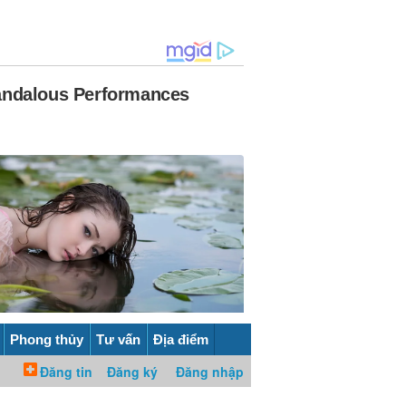
Phong thủy
Tư vấn
Địa điểm