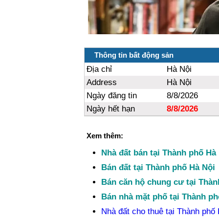
Thông tin bất động sản
Địa chỉ
Hà Nội
Address
Hà Nội
Ngày đăng tin
8/8/2026
Ngày hết hạn
8/8/2026
Xem thêm:
Nhà đất bán tại Thành phố Hà
Bán đất tại Thành phố Hà Nội
Bán căn hộ chung cư tại Thàn
Bán nhà mặt phố tại Thành ph
Nhà đất cho thuê tại Thành phố