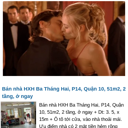
Bán nhà HXH Ba Tháng Hai, P14, Quận 10, 51m2, 2
tầng, ở ngay
Bán nhà HXH Ba Tháng Hai, P14, Quận
10, 51m2, 2 tầng, ở ngay + Dt: 3. 5, x
15m + Ô tô tới cửa, vào nhà thoải mái.
Ưu điểm nhà có 2 mặt tiền hẻm rộng