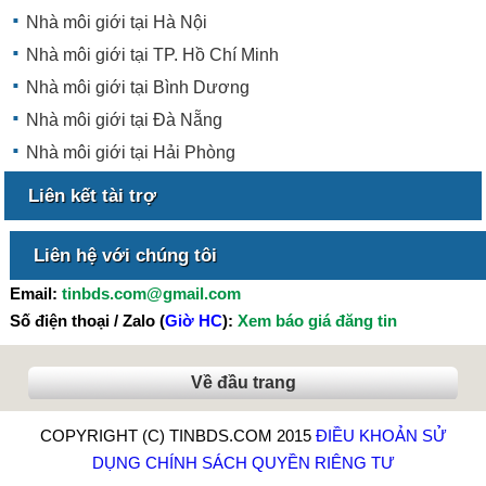
Nhà môi giới tại Hà Nội
Nhà môi giới tại TP. Hồ Chí Minh
Nhà môi giới tại Bình Dương
Nhà môi giới tại Đà Nẵng
Nhà môi giới tại Hải Phòng
Liên kết tài trợ
Liên hệ với chúng tôi
Email:
tinbds.com@gmail.com
Số điện thoại / Zalo (
Giờ HC
):
Xem báo giá đăng tin
Về đầu trang
COPYRIGHT (C) TINBDS.COM 2015
ĐIỀU KHOẢN SỬ
DỤNG
CHÍNH SÁCH QUYỀN RIÊNG TƯ