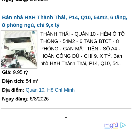
Bán nhà HXH Thành Thái, P14, Q10, 54m2, 6 tầng,
8 phòng ngủ, chỉ 9,x tỷ
THÀNH THÁI - QUẬN 10 - HẺM Ô TÔ
THÔNG - 54M2 - 6 TÀNG BTCT - 8
PHÒNG - GẦN MẶT TIỀN - SỔ A4 -
HOÀN CÔNG ĐỦ - CHỈ 9. X TỶ. Bán
nhà HXH Thành Thái, P14, Q10, 54..
Giá
: 9.95 tỷ
Diện tích
: 54 m²
Địa điểm
:
Quận 10
,
Hồ Chí Minh
Ngày đăng
: 6/8/2026