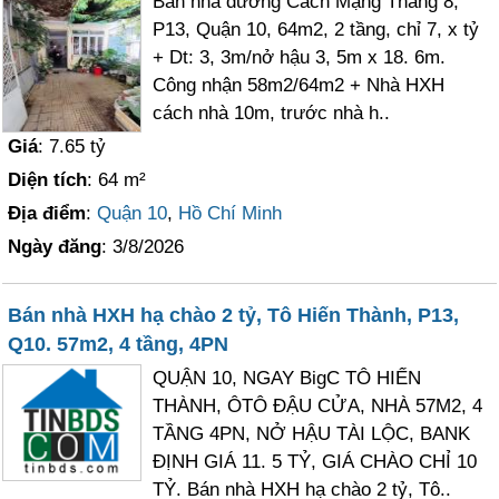
Bán nhà đường Cách Mạng Tháng 8,
P13, Quận 10, 64m2, 2 tầng, chỉ 7, x tỷ
+ Dt: 3, 3m/nở hậu 3, 5m x 18. 6m.
Công nhận 58m2/64m2 + Nhà HXH
cách nhà 10m, trước nhà h..
Giá
: 7.65 tỷ
Diện tích
: 64 m²
Địa điểm
:
Quận 10
,
Hồ Chí Minh
Ngày đăng
: 3/8/2026
Bán nhà HXH hạ chào 2 tỷ, Tô Hiến Thành, P13,
Q10. 57m2, 4 tầng, 4PN
QUẬN 10, NGAY BigC TÔ HIẾN
THÀNH, ÔTÔ ĐẬU CỬA, NHÀ 57M2, 4
TẦNG 4PN, NỞ HẬU TÀI LỘC, BANK
ĐỊNH GIÁ 11. 5 TỶ, GIÁ CHÀO CHỈ 10
TỶ. Bán nhà HXH hạ chào 2 tỷ, Tô..