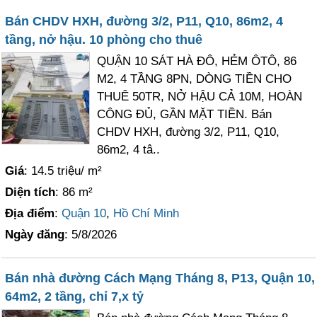
Bán CHDV HXH, đường 3/2, P11, Q10, 86m2, 4
tầng, nở hậu. 10 phòng cho thuê
QUẬN 10 SÁT HÀ ĐÔ, HẺM ÔTÔ, 86
M2, 4 TẦNG 8PN, DÒNG TIỀN CHO
THUÊ 50TR, NỞ HẬU CẢ 10M, HOÀN
CÔNG ĐỦ, GẦN MẶT TIỀN. Bán
CHDV HXH, đường 3/2, P11, Q10,
86m2, 4 tâ..
Giá
: 14.5 triệu/ m²
Diện tích
: 86 m²
Địa điểm
:
Quận 10
,
Hồ Chí Minh
Ngày đăng
: 5/8/2026
Bán nhà đường Cách Mạng Tháng 8, P13, Quận 10,
64m2, 2 tầng, chỉ 7,x tỷ