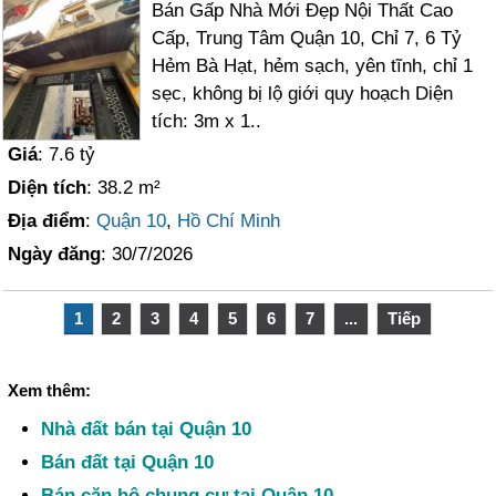
Bán Gấp Nhà Mới Đẹp Nội Thất Cao
Cấp, Trung Tâm Quận 10, Chỉ 7, 6 Tỷ
Hẻm Bà Hạt, hẻm sạch, yên tĩnh, chỉ 1
sẹc, không bị lộ giới quy hoạch Diện
tích: 3m x 1..
Giá
: 7.6 tỷ
Diện tích
: 38.2 m²
Địa điểm
:
Quận 10
,
Hồ Chí Minh
Ngày đăng
: 30/7/2026
1
2
3
4
5
6
7
...
Tiếp
Xem thêm:
Nhà đất bán tại Quận 10
Bán đất tại Quận 10
Bán căn hộ chung cư tại Quận 10