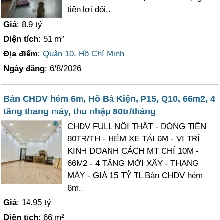
tiện lợi đôi..
Giá
: 8.9 tỷ
Diện tích
: 51 m²
Địa điểm
:
Quận 10
,
Hồ Chí Minh
Ngày đăng
: 6/8/2026
Bán CHDV hẻm 6m, Hồ Bá Kiện, P15, Q10, 66m2, 4
tầng thang máy, thu nhập 80tr/tháng
CHDV FULL NỘI THẤT - DÒNG TIỀN
80TR/TH - HẺM XE TẢI 6M - VỊ TRÍ
KINH DOANH CÁCH MT CHỈ 10M -
66M2 - 4 TẦNG MỚI XÂY - THANG
MÁY - GIÁ 15 TỶ TL Bán CHDV hẻm
6m..
Giá
: 14.95 tỷ
Diện tích
: 66 m²