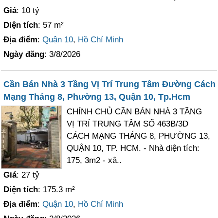
Giá
: 10 tỷ
Diện tích
: 57 m²
Địa điểm
:
Quận 10
,
Hồ Chí Minh
Ngày đăng
: 3/8/2026
Cần Bán Nhà 3 Tầng Vị Trí Trung Tâm Đường Cách
Mạng Tháng 8, Phường 13, Quận 10, Tp.Hcm
CHÍNH CHỦ CẦN BÁN NHÀ 3 TẦNG
VỊ TRÍ TRUNG TÂM SỐ 463B/3D
CÁCH MẠNG THÁNG 8, PHƯỜNG 13,
QUẬN 10, TP. HCM. - Nhà diện tích:
175, 3m2 - xâ..
Giá
: 27 tỷ
Diện tích
: 175.3 m²
Địa điểm
:
Quận 10
,
Hồ Chí Minh