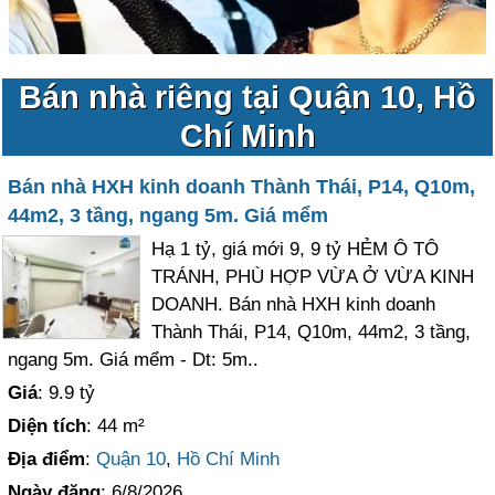
Bán nhà riêng tại Quận 10, Hồ
Chí Minh
Bán nhà HXH kinh doanh Thành Thái, P14, Q10m,
44m2, 3 tầng, ngang 5m. Giá mểm
Hạ 1 tỷ, giá mới 9, 9 tỷ HẺM Ô TÔ
TRÁNH, PHÙ HỢP VỪA Ở VỪA KINH
DOANH. Bán nhà HXH kinh doanh
Thành Thái, P14, Q10m, 44m2, 3 tầng,
ngang 5m. Giá mểm - Dt: 5m..
Giá
: 9.9 tỷ
Diện tích
: 44 m²
Địa điểm
:
Quận 10
,
Hồ Chí Minh
Ngày đăng
: 6/8/2026