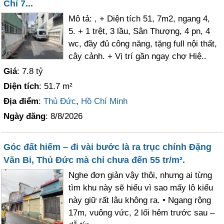
Chỉ 7...
Mô tả: , + Diện tích 51, 7m2, ngang 4,
5. + 1 trệt, 3 lầu, Sân Thượng, 4 pn, 4
wc, đầy đủ công năng, tặng full nội thất,
cây cảnh. + Vị trí gần ngay chợ Hiệ..
Giá
: 7.8 tỷ
Diện tích
: 51.7 m²
Địa điểm
:
Thủ Đức
,
Hồ Chí Minh
Ngày đăng
: 8/8/2026
Góc đất hiếm – đi vài bước là ra trục chính Đặng
Văn Bi, Thủ Đức mà chỉ chưa đến 55 tr/m².
Nghe đơn giản vậy thôi, nhưng ai từng
tìm khu này sẽ hiểu vì sao mấy lô kiểu
này giữ rất lâu không ra. • Ngang rộng
17m, vuông vức, 2 lối hẻm trước sau –