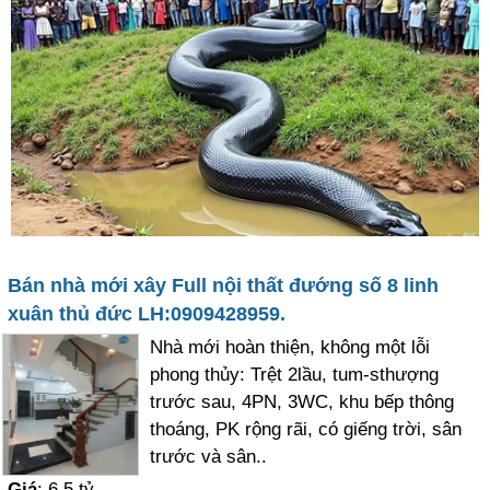
Bán nhà mới xây Full nội thất đướng số 8 linh
xuân thủ đức LH:0909428959.
Nhà mới hoàn thiện, không một lỗi
phong thủy: Trệt 2lầu, tum-sthượng
trước sau, 4PN, 3WC, khu bếp thông
thoáng, PK rộng rãi, có giếng trời, sân
trước và sân..
Giá
: 6.5 tỷ