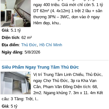
ngay 400 triệu. Giá mới chỉ còn 5. 1 tỷ
DT 62m² (4. 4x12m) 1 trệt 2 lầu + sân
thượng 3PN – 3WC, dọn vào ở ngay
Hẻm đẹp, khu..
Giá
: 5.1 tỷ
Diện tích
: 62 m²
Địa điểm
:
Thủ Đức
,
Hồ Chí Minh
Ngày đăng
: 5/8/2026
Siêu Phẩm Ngay Trung Tâm Thủ Đức
Vị trí Trung Tâm Linh Chiểu, Thủ Đức,
ngay Chợ Thủ Đức, 3p ra Kha Vạn
Cân, Phạm Văn Đồng Diện tích: 68,
2m2. Ngang khủng 7. 3m x 11. 4m Kết
cấu: 3 Tầng: Trệt, l..
Giá
: 5 tỷ