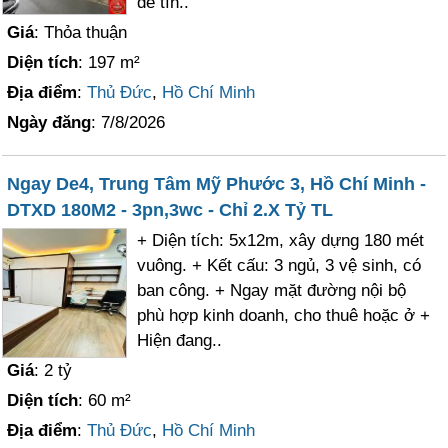
dễ tín..
Giá
: Thỏa thuận
Diện tích
: 197 m²
Địa điểm
:
Thủ Đức
,
Hồ Chí Minh
Ngày đăng
: 7/8/2026
Ngay De4, Trung Tâm Mỹ Phước 3, Hồ Chí Minh -
DTXD 180M2 - 3pn,3wc - Chỉ 2.X Tỷ TL
+ Diện tích: 5x12m, xây dựng 180 mét
vuông. + Kết cấu: 3 ngủ, 3 vệ sinh, có
ban công. + Ngay mặt đường nội bộ
phù hợp kinh doanh, cho thuê hoặc ở +
Hiện đang..
Giá
: 2 tỷ
Diện tích
: 60 m²
Địa điểm
:
Thủ Đức
,
Hồ Chí Minh