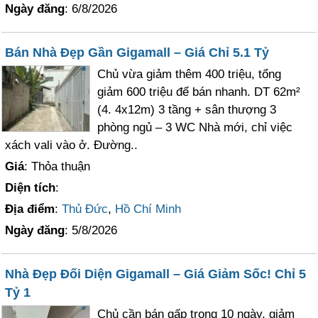
Ngày đăng
: 6/8/2026
Bán Nhà Đẹp Gần Gigamall – Giá Chỉ 5.1 Tỷ
Chủ vừa giảm thêm 400 triệu, tổng
giảm 600 triệu để bán nhanh. DT 62m²
(4. 4x12m) 3 tầng + sân thượng 3
phòng ngủ – 3 WC Nhà mới, chỉ việc
xách vali vào ở. Đường..
Giá
: Thỏa thuận
Diện tích
:
Địa điểm
:
Thủ Đức
,
Hồ Chí Minh
Ngày đăng
: 5/8/2026
Nhà Đẹp Đối Diện Gigamall – Giá Giảm Sốc! Chỉ 5
Tỷ 1
Chủ cần bán gấp trong 10 ngày, giảm