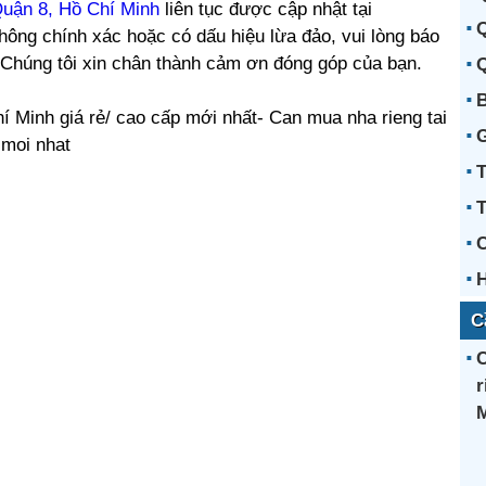
Quận 8, Hồ Chí Minh
liên tục được cập nhật tại
Q
hông chính xác hoặc có dấu hiệu lừa đảo, vui lòng báo
. Chúng tôi xin chân thành cảm ơn đóng góp của bạn.
Q
B
í Minh giá rẻ/ cao cấp mới nhất- Can mua nha rieng tai
 moi nhat
T
C
C
C
r