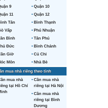
uận 9
Quận 10
uận 11
Quận 12
ình Tân
Bình Thạnh
Gò Vấp
Phú Nhuận
ân Bình
Tân Phú
Thủ Đức
Bình Chánh
ần Giờ
Củ Chi
Hóc Môn
Nhà Bè
ần mua nhà riêng theo tỉnh
ần mua nhà
Cần mua nhà
iêng tại Hồ Chí
riêng tại Hà Nội
Minh
Cần mua nhà
riêng tại Bình
Dương