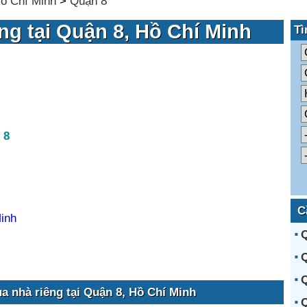
ồ Chí Minh
>
Quận 8
ng tại Quận 8, Hồ Chí Minh
Tì
 8
C
inh
Q
Q
Q
a nhà riêng tại Quận 8, Hồ Chí Minh
Q