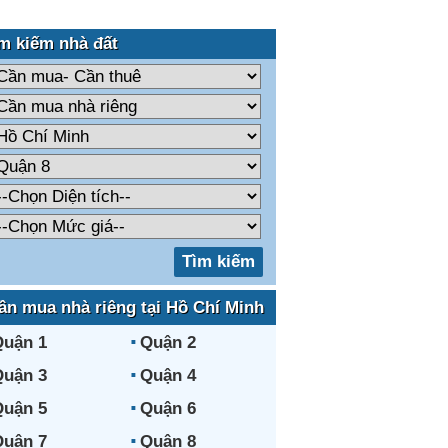
m kiếm nhà đất
ần mua nhà riêng tại Hồ Chí Minh
uận 1
Quận 2
uận 3
Quận 4
uận 5
Quận 6
uận 7
Quận 8