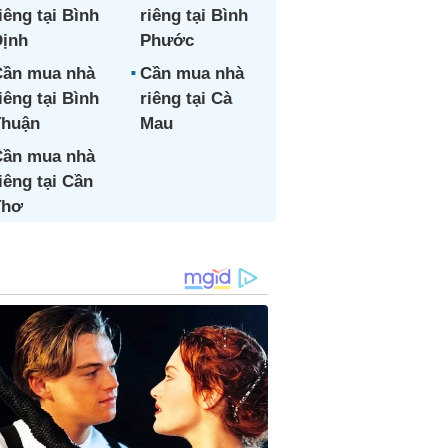
iêng tại Bình
riêng tại Bình
ịnh
Phước
ần mua nhà
Cần mua nhà
iêng tại Bình
riêng tại Cà
Thuận
Mau
ần mua nhà
iêng tại Cần
Thơ