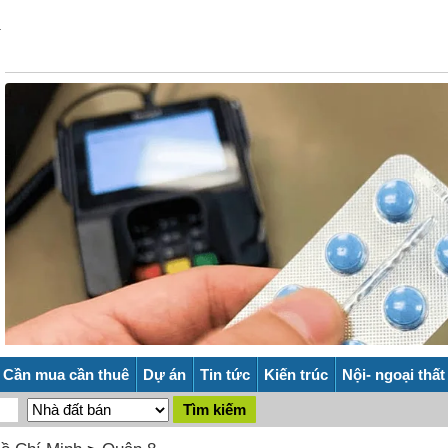
Cần mua cần thuê
Dự án
Tin tức
Kiến trúc
Nội- ngoại thất