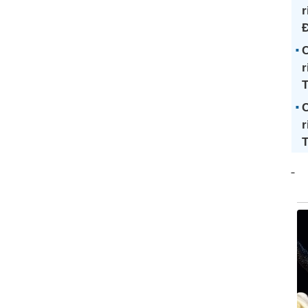
r
Đ
C
r
C
r