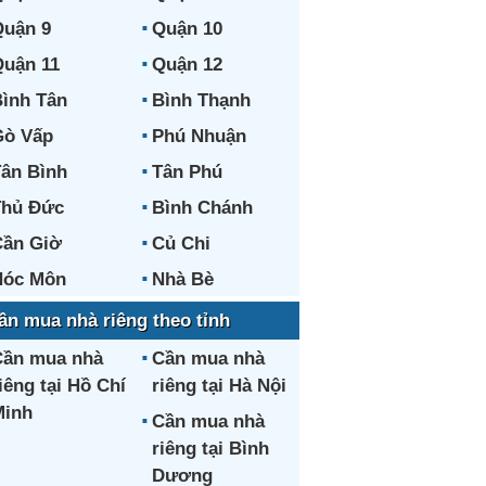
uận 9
Quận 10
uận 11
Quận 12
ình Tân
Bình Thạnh
Gò Vấp
Phú Nhuận
ân Bình
Tân Phú
Thủ Đức
Bình Chánh
ần Giờ
Củ Chi
Hóc Môn
Nhà Bè
ần mua nhà riêng theo tỉnh
ần mua nhà
Cần mua nhà
iêng tại Hồ Chí
riêng tại Hà Nội
Minh
Cần mua nhà
riêng tại Bình
Dương