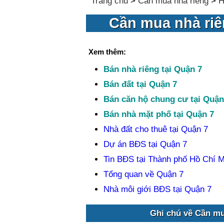
Trang chủ
>
Cần mua nhà riêng
>
H
Cần mua nhà riê
Xem thêm:
Bán nhà riêng tại Quận 7
Bán đất tại Quận 7
Bán căn hộ chung cư tại Quận
Bán nhà mặt phố tại Quận 7
Nhà đất cho thuê tại Quận 7
Dự án BĐS tại Quận 7
Tin BĐS tại Thành phố Hồ Chí M
Tổng quan về Quận 7
Nhà môi giới BĐS tại Quận 7
Ghi chú về Cần mu