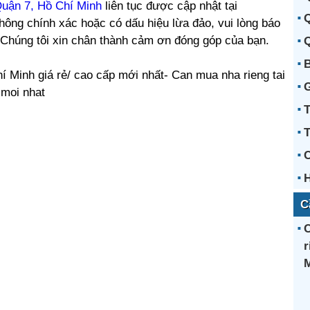
Quận 7, Hồ Chí Minh
liên tục được cập nhật tại
Q
hông chính xác hoặc có dấu hiệu lừa đảo, vui lòng báo
. Chúng tôi xin chân thành cảm ơn đóng góp của bạn.
Q
B
í Minh giá rẻ/ cao cấp mới nhất- Can mua nha rieng tai
 moi nhat
T
C
C
C
r