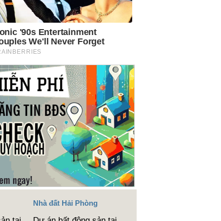
Nhà đất Hải Phòng
ản tại
Dự án bất động sản tại