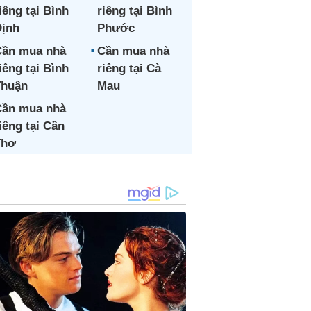
iêng tại Bình
riêng tại Bình
ịnh
Phước
ần mua nhà
Cần mua nhà
iêng tại Bình
riêng tại Cà
Thuận
Mau
ần mua nhà
iêng tại Cần
Thơ