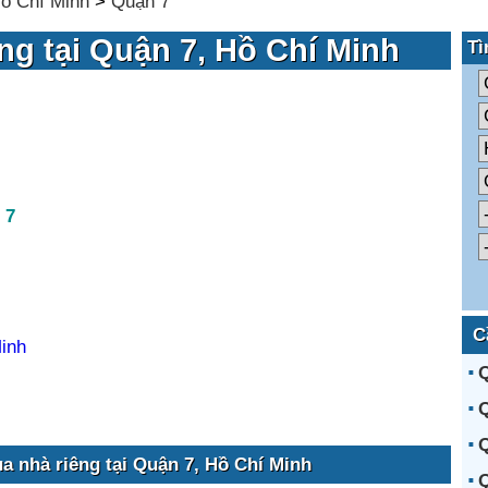
ồ Chí Minh
>
Quận 7
ng tại Quận 7, Hồ Chí Minh
Tì
 7
C
inh
Q
Q
Q
a nhà riêng tại Quận 7, Hồ Chí Minh
Q