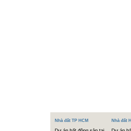
Nhà đất TP HCM
Nhà đất 
Dự án bất động sản tại
Dự án bấ