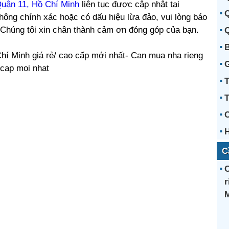
Quận 11, Hồ Chí Minh
liên tục được cập nhật tại
Q
hông chính xác hoặc có dấu hiệu lừa đảo, vui lòng báo
. Chúng tôi xin chân thành cảm ơn đóng góp của bạn.
Q
B
hí Minh giá rẻ/ cao cấp mới nhất- Can mua nha rieng
 cap moi nhat
T
C
C
C
r