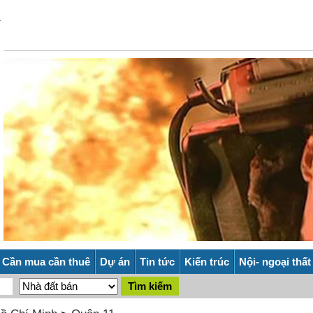
Cần mua cần thuê
Dự án
Tin tức
Kiến trúc
Nội- ngoại thất