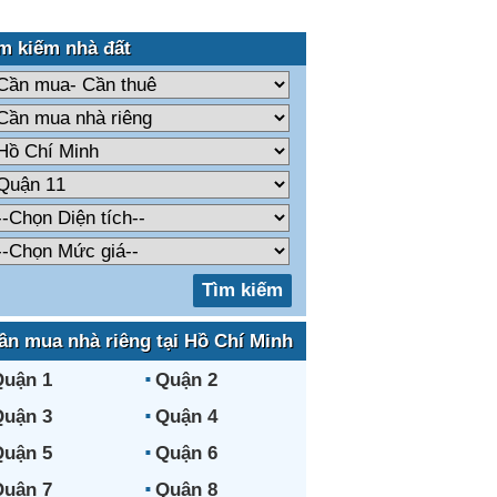
m kiếm nhà đất
ần mua nhà riêng tại Hồ Chí Minh
uận 1
Quận 2
uận 3
Quận 4
uận 5
Quận 6
uận 7
Quận 8