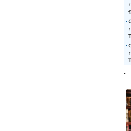
r
Đ
C
r
C
r