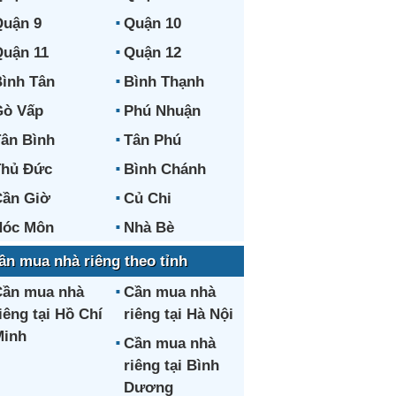
uận 9
Quận 10
uận 11
Quận 12
ình Tân
Bình Thạnh
Gò Vấp
Phú Nhuận
ân Bình
Tân Phú
Thủ Đức
Bình Chánh
ần Giờ
Củ Chi
Hóc Môn
Nhà Bè
ần mua nhà riêng theo tỉnh
ần mua nhà
Cần mua nhà
iêng tại Hồ Chí
riêng tại Hà Nội
Minh
Cần mua nhà
riêng tại Bình
Dương