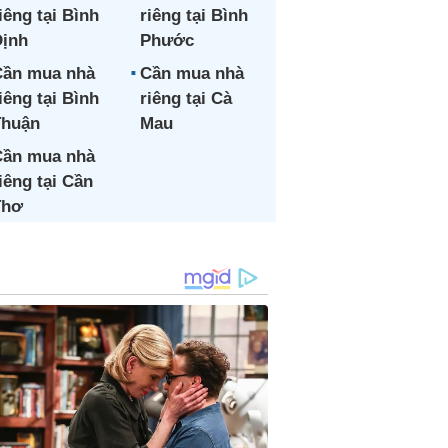
iêng tại Bình
riêng tại Bình
ịnh
Phước
ần mua nhà
Cần mua nhà
iêng tại Bình
riêng tại Cà
Thuận
Mau
ần mua nhà
iêng tại Cần
Thơ