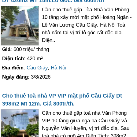
DT 420m2 MT 14m.Lô Góc. Giá 600tr/th
Cần cho thuê gấp Tòa Nhà Văn Phòng
10 tầng xây mới mặt phố Hoàng Ngân -
Lê Văn Lương Cầu Giấy, Hà Nội Toà
nhà nằm tại vị trí lô góc rất đắc địa.
Diện..
Giá
: 600 triệu/ tháng
Diện tích
: 420 m²
Địa điểm
:
Cầu Giấy
,
Hà Nội
Ngày đăng
: 3/8/2026
Cho thuê toà nhà VP VIP mặt phố Cầu Giấy Dt
398m2 Mt 12m. Giá 800tr/th.
Cần cho thuê gấp toà nhà Văn Phòng
VIP 10 tầng giữa ngã ba Cầu Giấy và
Nguyễn Văn Huyên, vị trí đắc địa. Sau
toà nhà có ngõ 4m Diện Tích: 398m2,