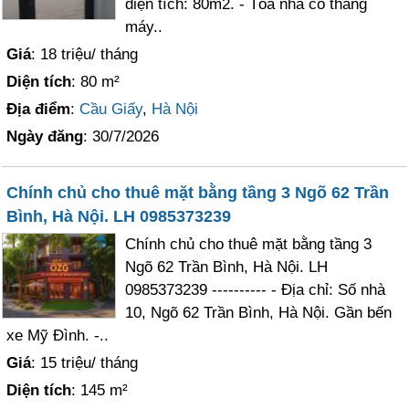
diện tích: 80m2. - Tòa nhà có thang
máy..
Giá
: 18 triệu/ tháng
Diện tích
: 80 m²
Địa điểm
:
Cầu Giấy
,
Hà Nội
Ngày đăng
: 30/7/2026
Chính chủ cho thuê mặt bằng tầng 3 Ngõ 62 Trần
Bình, Hà Nội. LH 0985373239
Chính chủ cho thuê mặt bằng tầng 3
Ngõ 62 Trần Bình, Hà Nội. LH
0985373239 ---------- - Địa chỉ: Số nhà
10, Ngõ 62 Trần Bình, Hà Nội. Gần bến
xe Mỹ Đình. -..
Giá
: 15 triệu/ tháng
Diện tích
: 145 m²