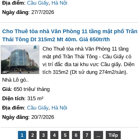
Địa điểm
:
Cầu Giấy
,
Hà Nội
Ngày đăng
: 27/7/2026
Cho Thuê tòa nhà Văn Phòng 11 tầng mặt phố Trần
Thái Tông Dt 315m2 Mt 40m. Giá 650tr/th
Cho Thuê tòa nhà Văn Phòng 11 tầng
mặt phố Trần Thái Tông - Cầu Giấy có
vị trí đắc địa tại khu vực Cầu giấy. Diện
tích 315m2 (Dt sử dụng 274m2/sàn).
Nhà Lô gó..
Giá
: 650 triệu/ tháng
Diện tích
: 315 m²
Địa điểm
:
Cầu Giấy
,
Hà Nội
Ngày đăng
: 20/7/2026
1
2
3
4
5
6
7
...
Tiếp