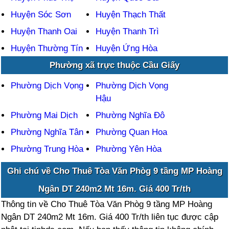
Huyện Sóc Sơn
Huyện Thạch Thất
Huyện Thanh Oai
Huyện Thanh Trì
Huyện Thường Tín
Huyện Ứng Hòa
Phường xã trực thuộc Cầu Giấy
Phường Dịch Vọng
Phường Dịch Vọng
Hậu
Phường Mai Dịch
Phường Nghĩa Đô
Phường Nghĩa Tân
Phường Quan Hoa
Phường Trung Hòa
Phường Yên Hòa
Ghi chú về Cho Thuê Tòa Văn Phòg 9 tầng MP Hoàng
Ngân DT 240m2 Mt 16m. Giá 400 Tr/th
Thông tin về Cho Thuê Tòa Văn Phòg 9 tầng MP Hoàng
Ngân DT 240m2 Mt 16m. Giá 400 Tr/th liên tục được cập