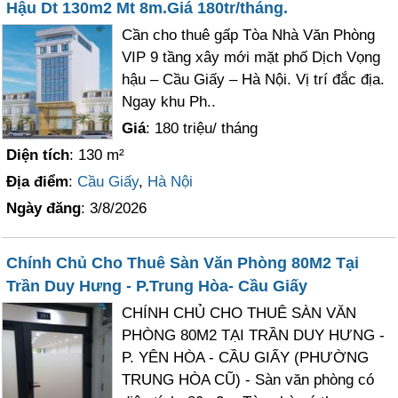
Hậu Dt 130m2 Mt 8m.Giá 180tr/tháng.
Cần cho thuê gấp Tòa Nhà Văn Phòng
VIP 9 tầng xây mới mặt phố Dịch Vọng
hậu – Cầu Giấy – Hà Nội. Vị trí đắc địa.
Ngay khu Ph..
Giá
: 180 triệu/ tháng
Diện tích
: 130 m²
Địa điểm
:
Cầu Giấy
,
Hà Nội
Ngày đăng
: 3/8/2026
Chính Chủ Cho Thuê Sàn Văn Phòng 80M2 Tại
Trần Duy Hưng - P.Trung Hòa- Cầu Giấy
CHÍNH CHỦ CHO THUÊ SÀN VĂN
PHÒNG 80M2 TẠI TRẦN DUY HƯNG -
P. YÊN HÒA - CẦU GIẤY (PHƯỜNG
TRUNG HÒA CŨ) - Sàn văn phòng có