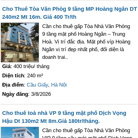
Cho Thuê Tòa Văn Phòg 9 tầng MP Hoàng Ngân DT
240m2 Mt 16m. Giá 400 Tr/th
Cần cho thuê gấp Tòa Nhà Văn Phòng
9 tầng mặt phố Hoàng Ngân – Trung
Hoà. Vị trí đắc địa. Mặt phố víp Hoàng
Ngân vị trí đẹp nhất phố, đối diện là
doanh trai..
Giá
: 400 triệu/ tháng
Diện tích
: 240 m²
Địa điểm
:
Cầu Giấy
,
Hà Nội
Ngày đăng
: 3/8/2026
Cho thuê toà nhà VP 9 tầng mặt phố Dịch Vọng
Hậu Dt 130m2 Mt 8m.Giá 180tr/tháng.
Cần cho thuê gấp Tòa Nhà Văn Phòng