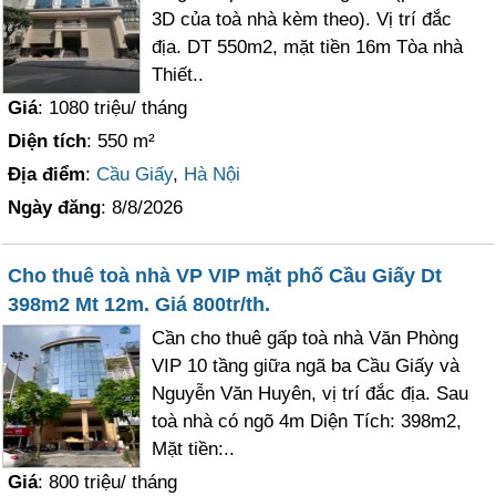
3D của toà nhà kèm theo). Vị trí đắc
địa. DT 550m2, mặt tiền 16m Tòa nhà
Thiết..
Giá
: 1080 triệu/ tháng
Diện tích
: 550 m²
Địa điểm
:
Cầu Giấy
,
Hà Nội
Ngày đăng
: 8/8/2026
Cho thuê toà nhà VP VIP mặt phố Cầu Giấy Dt
398m2 Mt 12m. Giá 800tr/th.
Cần cho thuê gấp toà nhà Văn Phòng
VIP 10 tầng giữa ngã ba Cầu Giấy và
Nguyễn Văn Huyên, vị trí đắc địa. Sau
toà nhà có ngõ 4m Diện Tích: 398m2,
Mặt tiền:..
Giá
: 800 triệu/ tháng