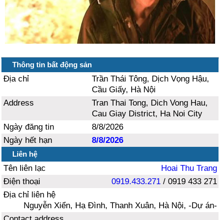
Thông tin bất động sản
Địa chỉ
Trần Thái Tông, Dịch Vọng Hậu,
Cầu Giấy, Hà Nội
Address
Tran Thai Tong, Dich Vong Hau,
Cau Giay District, Ha Noi City
Ngày đăng tin
8/8/2026
Ngày hết hạn
8/8/2026
Liên hệ
Tên liên lạc
Hoai Thu Trang
Điện thoại
0919.433.271
/ 0919 433 271
Địa chỉ liên hệ
Nguyễn Xiển, Hạ Đình, Thanh Xuân, Hà Nội, -Dự án-
Contact address