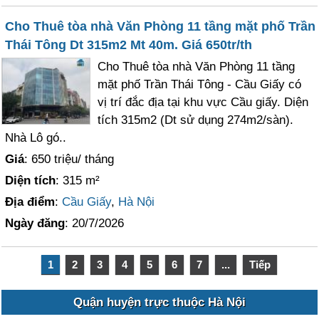
Cho Thuê tòa nhà Văn Phòng 11 tầng mặt phố Trần
Thái Tông Dt 315m2 Mt 40m. Giá 650tr/th
Cho Thuê tòa nhà Văn Phòng 11 tầng
mặt phố Trần Thái Tông - Cầu Giấy có
vị trí đắc địa tại khu vực Cầu giấy. Diện
tích 315m2 (Dt sử dụng 274m2/sàn).
Nhà Lô gó..
Giá
: 650 triệu/ tháng
Diện tích
: 315 m²
Địa điểm
:
Cầu Giấy
,
Hà Nội
Ngày đăng
: 20/7/2026
1
2
3
4
5
6
7
...
Tiếp
Quận huyện trực thuộc Hà Nội