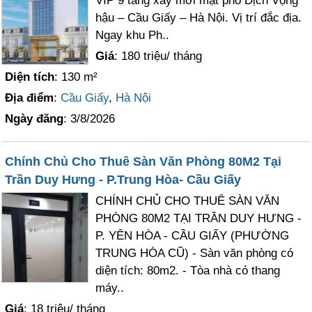
VIP 9 tầng xây mới mặt phố Dịch Vọng
hậu – Cầu Giấy – Hà Nội. Vị trí đắc địa.
Ngay khu Ph..
Giá
: 180 triệu/ tháng
Diện tích
: 130 m²
Địa điểm
:
Cầu Giấy
,
Hà Nội
Ngày đăng
: 3/8/2026
Chính Chủ Cho Thuê Sàn Văn Phòng 80M2 Tại
Trần Duy Hưng - P.Trung Hòa- Cầu Giấy
CHÍNH CHỦ CHO THUÊ SÀN VĂN
PHÒNG 80M2 TẠI TRẦN DUY HƯNG -
P. YÊN HÒA - CẦU GIẤY (PHƯỜNG
TRUNG HÒA CŨ) - Sàn văn phòng có
diện tích: 80m2. - Tòa nhà có thang
máy..
Giá
: 18 triệu/ tháng