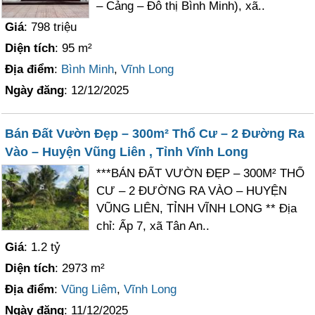
– Cảng – Đô thị Bình Minh), xã..
Giá
: 798 triệu
Diện tích
: 95 m²
Địa điểm
:
Bình Minh
,
Vĩnh Long
Ngày đăng
: 12/12/2025
Bán Đất Vườn Đẹp – 300m² Thổ Cư – 2 Đường Ra
Vào – Huyện Vũng Liên , Tỉnh Vĩnh Long
***BÁN ĐẤT VƯỜN ĐẸP – 300M² THỔ
CƯ – 2 ĐƯỜNG RA VÀO – HUYỆN
VŨNG LIÊN, TỈNH VĨNH LONG ** Địa
chỉ: Ấp 7, xã Tân An..
Giá
: 1.2 tỷ
Diện tích
: 2973 m²
Địa điểm
:
Vũng Liêm
,
Vĩnh Long
Ngày đăng
: 11/12/2025