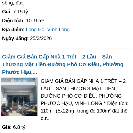
sông, đư..
Giá
: 7.15 tỷ
Diện tích
: 1019 m²
Địa điểm
:
Long Hồ
,
Vĩnh Long
Ngày đăng
: 25/3/2026
Giảm Giá Bán Gấp Nhà 1 Trệt – 2 Lầu – Sân
Thượng Mặt Tiền Đường Phó Cơ Điều, Phường
Phước Hậu,...
GIẢM GIÁ BÁN GẤP NHÀ 1 TRỆT – 2
LẦU – SÂN THƯỢNG MẶT TIỀN
ĐƯỜNG PHÓ CƠ ĐIỀU, PHƯỜNG
PHƯỚC HẬU, VĨNH LONG * Diện tích:
110m² (5x22m), trong đó 100m² đất thổ
cư..
Giá
: 6.8 tỷ