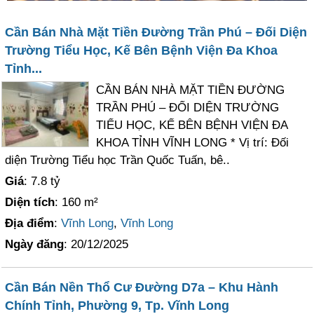
Cần Bán Nhà Mặt Tiền Đường Trần Phú – Đối Diện
Trường Tiểu Học, Kế Bên Bệnh Viện Đa Khoa
Tỉnh...
CẦN BÁN NHÀ MẶT TIỀN ĐƯỜNG
TRẦN PHÚ – ĐỐI DIỆN TRƯỜNG
TIỂU HỌC, KẾ BÊN BỆNH VIỆN ĐA
KHOA TỈNH VĨNH LONG * Vị trí: Đối
diện Trường Tiểu học Trần Quốc Tuấn, bê..
Giá
: 7.8 tỷ
Diện tích
: 160 m²
Địa điểm
:
Vĩnh Long
,
Vĩnh Long
Ngày đăng
: 20/12/2025
Cần Bán Nền Thổ Cư Đường D7a – Khu Hành
Chính Tỉnh, Phường 9, Tp. Vĩnh Long