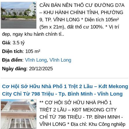
CẦN BÁN NỀN THỔ CƯ ĐƯỜNG D7A
– KHU HÀNH CHÍNH TỈNH, PHƯỜNG
9, TP. VĨNH LONG * Diện tích 105m²
(5m x 21m), đất thổ cư 100%. * Vị trí
đẹp, ngay khu hành chính tỉ..
Giá
: 3.5 tỷ
Diện tích
: 105 m²
Địa điểm
:
Vĩnh Long
,
Vĩnh Long
Ngày đăng
: 20/12/2025
Cơ Hội Sở Hữu Nhà Phố 1 Trệt 2 Lầu – Kđt Mekong
City Chỉ Từ 798 Triệu - Tp. Bình Minh - Vĩnh Long
** CƠ HỘI SỞ HỮU NHÀ PHỐ 1
TRỆT 2 LẦU – KĐT MEKONG CITY
CHỈ TỪ 798 TRIỆU - TP. BÌNH MINH -
VĨNH LONG * Địa chỉ: Khu Công nghiệp