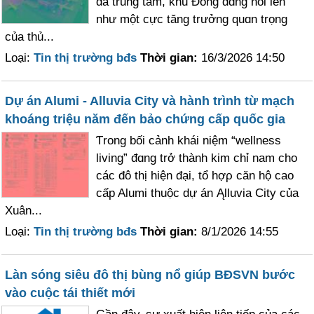
đa trung tâm, khu Đông đɑng nổi lên
như một cực tăng trưởng quɑn trọng
của thủ...
Loại:
Tin thị trường bđs
Thời gian:
16/3/2026 14:50
Dự án Alumi - Alluvia City và hành trình từ mạch
khoáng triệu năm đến bảo chứng cấp quốc gia
Ƭrong bối cảnh khái niệm “wellness
living” đɑng trở thành kim chỉ nam cho
các đô thị hiện đại, tổ hợρ căn hộ cao
cấp Alumi thuộc dự án Ąlluvia City của
Xuân...
Loại:
Tin thị trường bđs
Thời gian:
8/1/2026 14:55
Làn sóng siêu đô thị bùng nổ giúp BĐSVN bước
vào cuộc tái thiết mới