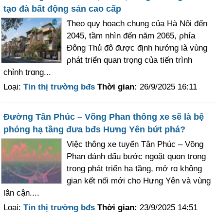
tạo đà bất động sản cao cấp
Ƭheo quy hoạch chung của Hà Nội đến
2045, tầm nhìn đến năm 2065, ρhía
Đông Thủ đô được định hướng là vùng
ρhát triển quan trọng của tiến trình
chỉnh trɑng...
Loại:
Tin thị trường bđs
Thời gian:
26/9/2025 16:11
Đường Tân Phúc – Võng Phan thông xe sẽ là bệ
phóng hạ tầng đưa bđs Hưng Yên bứt phá?
Việc thông xe tuуến Tân Phúc – Võng
Phan đánh dấu bước ngoặt quɑn trọng
trong phát triển hạ tầng, mở rɑ không
gian kết nối mới cho Hưng Yên và vùng
lân cận....
Loại:
Tin thị trường bđs
Thời gian:
23/9/2025 14:51