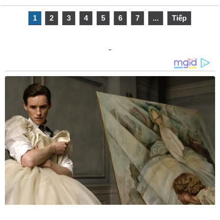
1
2
3
4
5
6
7
...
Tiếp