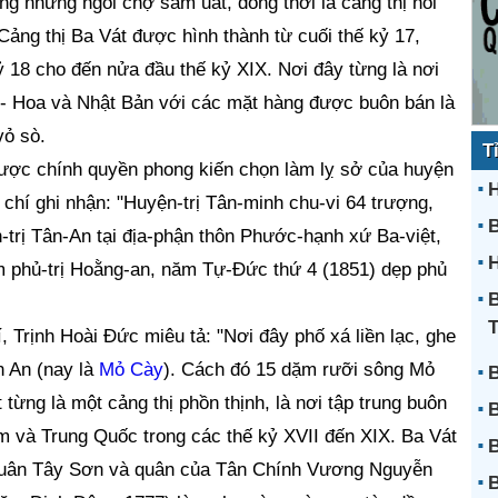
ng những ngôi chợ sầm uất, đồng thời là cảng thị nổi
 Cảng thị Ba Vát được hình thành từ cuối thế kỷ 17,
ỷ 18 cho đến nửa đầu thế kỷ XIX. Nơi đây từng là nơi
 - Hoa và Nhật Bản với các mặt hàng được buôn bán là
vỏ sò.
T
được chính quyền phong kiến chọn làm lỵ sở của huyện
H
chí ghi nhận: "Huyện-trị Tân-minh chu-vi 64 trượng,
-trị Tân-An tại địa-phận thôn Phước-hạnh xứ Ba-việt,
H
m phủ-trị Hoằng-an, năm Tự-Đức thứ 4 (1851) dẹp phủ
B
, Trịnh Hoài Đức miêu tả: "Nơi đây phố xá liền lạc, ghe
n An (nay là
Mỏ Cày
). Cách đó 15 dặm rưỡi sông Mỏ
B
từng là một cảng thị phồn thịnh, là nơi tập trung buôn
B
 và Trung Quốc trong các thế kỷ XVII đến XIX. Ba Vát
B
a quân Tây Sơn và quân của Tân Chính Vương Nguyễn
B