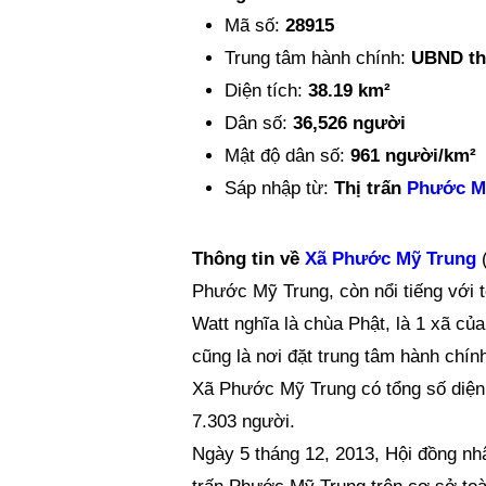
Mã số:
28915
Trung tâm hành chính:
UBND th
Diện tích:
38.19 km²
Dân số:
36,526 người
Mật độ dân số:
961 người/km²
Sáp nhập từ:
Thị trấn
Phước M
Thông tin về
Xã Phước Mỹ Trung
(
Phước Mỹ Trung, còn nổi tiếng với t
Watt nghĩa là chùa Phật, là 1 xã củ
cũng là nơi đặt trung tâm hành chí
Xã Phước Mỹ Trung có tổng số diện 
7.303 người.
Ngày 5 tháng 12, 2013, Hội đồng nhâ