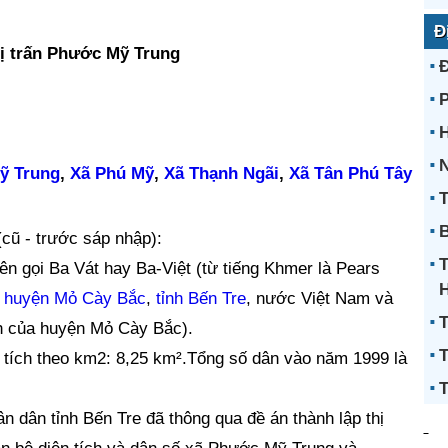
Đ
ị trấn Phước Mỹ Trung
H
N
ỹ Trung
,
Xã Phú Mỹ
,
Xã Thạnh Ngãi
,
Xã Tân Phú Tây
T
B
cũ - trước sáp nhập):
ên gọi Ba Vát hay Ba-Việt (từ tiếng Khmer là Pears
a
huyện Mỏ Cày Bắc
,
tỉnh Bến Tre
, nước Việt Nam và
T
nh của huyện Mỏ Cày Bắc).
T
tích theo km2: 8,25 km².Tổng số dân vào năm 1999 là
T
n dân tỉnh Bến Tre đã thông qua đề án thành lập thị