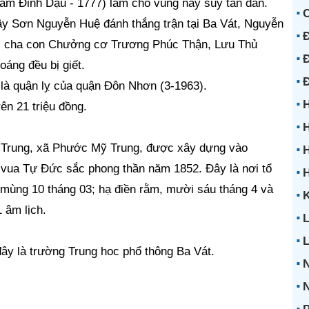
ăm Đinh Dậu - 1777) làm cho vùng này suy tàn dần.
y Sơn Nguyễn Huệ đánh thắng trận tại Ba Vát, Nguyễn
Đ
 cha con Chưởng cơ Trương Phúc Thận, Lưu Thủ
Đ
ng đều bị giết.
là quận lỵ của quận Đôn Nhơn (3-1963).
H
ên 21 triệu đồng.
H
c Trung, xã Phước Mỹ Trung, được xây dựng vào
H
 vua Tự Đức sắc phong thần năm 1852. Đây là nơi tổ
mùng 10 tháng 03; hạ điền rằm, mười sáu tháng 4 và
K
 âm lịch.
L
y là trường Trung hoc phổ thông Ba Vát.
N