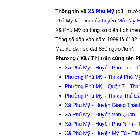
Thông tin về
Xã Phú Mỹ
(cũ - trướ
Phú Mỹ là 1 xã của
huyện Mỏ Cày 
Xã Phú Mỹ có tổng số diện tích the
Tổng số dân vào năm 1999 là 6132 
Mật độ dân số đạt 860 người/km².
Phường / Xã / Thị trấn cùng tên 
Xã Phú Mỹ - Huyện Phú Tân - T
Phường Phú Mỹ - Thị xã Phú Mỹ
Phường Phú Mỹ - Quận 7 - Thà
Phường Phú Mỹ - Thị xã Thủ Dầ
Xã Phú Mỹ - Huyện Giang Thành
Xã Phú Mỹ - Huyện Văn Quan -
Xã Phú Mỹ - Huyện Phù Ninh - 
Xã Phú Mỹ - Huyện Mỹ Tú - Tỉn