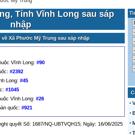
ước Mỹ Trung
ng, Tỉnh Vĩnh Long sau sáp
Tì
nhập
n về Xã Phước Mỹ Trung sau sáp nhập
thuộc Vĩnh Long:
#90
uốc:
#2392
nh Long:
#45
ốc:
#1045
C
huộc Vĩnh Long:
#26
V
oàn quốc:
#921
B
M
 nghị quyết Số: 1687/NQ-UBTVQH15; Ngày: 16/06/2025
T