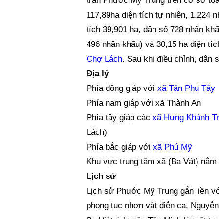
trấn Phước Mỹ Trung trên cơ sở toà
117,89ha diện tích tự nhiên, 1.224 
tích 39,901 ha, dân số 728 nhân kh
496 nhân khẩu) và 30,15 ha diện tí
Chợ Lách
. Sau khi điều chỉnh, dân 
Địa lý
Phía đông giáp với
xã Tân Phú Tây
Phía nam giáp với xã Thành An
Phía tây giáp các
xã Hưng Khánh Tr
Lách)
Phía bắc giáp với
xã Phú Mỹ
Khu vực trung tâm xã (Ba Vát) nằm t
Lịch sử
Lịch sử Phước Mỹ Trung gắn liền vớ
phong tục nhơn vật diễn ca, Nguyễn