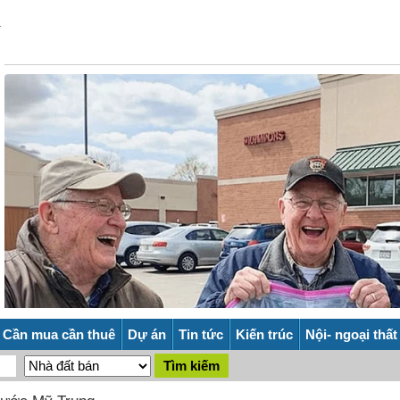
Cần mua cần thuê
Dự án
Tin tức
Kiến trúc
Nội- ngoại thất