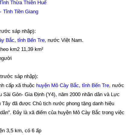
Tỉnh Thừa Thiên Huế
 Tỉnh Tiền Giang
trước sáp nhập):
ày Bắc
,
tỉnh Bến Tre
, nước Việt Nam.
 theo km2 11,39 km²
người
 trước sáp nhập):
nh cấp xã thuộc
huyện Mỏ Cày Bắc
,
tỉnh Bến Tre
, nước
u Sài Gòn- Gia Định (Y4), năm 2000 nhân dân và Lực
ú Tây đã được Chủ tịch nước phong tặng danh hiệu
dân". Đây là xã điểm của huyện Mỏ Cày Bắc trong việc
ện 3,5 km, có 6 ấp