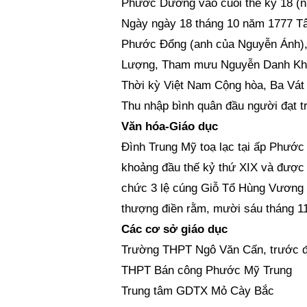
Phước Dương vào cuối thế kỷ 18 (n
Ngày ngày 18 tháng 10 năm 1777 Tâ
Phước Đổng (anh của Nguyễn Ánh),
Lượng, Tham mưu Nguyễn Danh Khoá
Thời kỳ Việt Nam Cộng hòa, Ba Vát 
Thu nhập bình quân đầu người đạt tr
Văn hóa-Giáo dục
Đình Trung Mỹ toạ lạc tại ấp Phướ
khoảng đầu thế kỷ thứ XIX và được
chức 3 lệ cúng Giỗ Tổ Hùng Vương 
thượng điền rằm, mười sáu tháng 11
Các cơ sở giáo dục
Trường THPT Ngô Văn Cấn, trước đâ
THPT Bán công Phước Mỹ Trung
Trung tâm GDTX Mỏ Cày Bắc