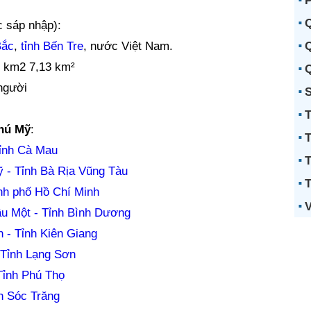
P
Q
c sáp nhập):
Q
Bắc
,
tỉnh Bến Tre
, nước Việt Nam.
o km2 7,13 km²
Q
người
S
T
Phú Mỹ
:
T
ỉnh Cà Mau
T
 - Tỉnh Bà Rịa Vũng Tàu
T
nh phố Hồ Chí Minh
V
u Một - Tỉnh Bình Dương
 - Tỉnh Kiên Giang
 Tỉnh Lạng Sơn
Tỉnh Phú Thọ
h Sóc Trăng