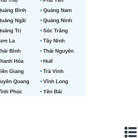
hú Thọ
Phú Yên
uảng Bình
Quảng Nam
uảng Ngãi
Quảng Ninh
uảng Trị
Sóc Trăng
ơn La
Tây Ninh
hái Bình
Thái Nguyên
hanh Hóa
Huế
iền Giang
Trà Vinh
uyên Quang
Vĩnh Long
ĩnh Phúc
Yên Bái