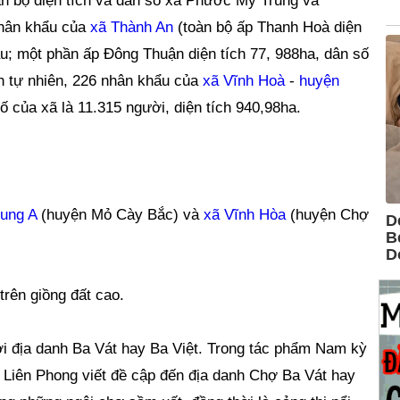
n bộ diện tích và dân số xã Phước Mỹ Trung và
nhân khẩu của
xã Thành An
(toàn bộ ấp Thanh Hoà diện
ẩu; một phần ấp Đông Thuận diện tích 77, 988ha, dân số
ch tự nhiên, 226 nhân khẩu của
xã Vĩnh Hoà
-
huyện
số của xã là 11.315 người, diện tích 940,98ha.
ung A
(huyện Mỏ Cày Bắc) và
xã Vĩnh Hòa
(huyện Chợ
rên giồng đất cao.
i địa danh Ba Vát hay Ba Việt. Trong tác phẩm Nam kỳ
 Liên Phong viết đề cập đến địa danh Chợ Ba Vát hay