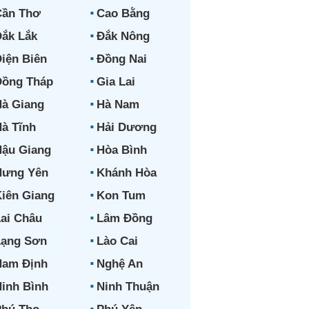
Cần Thơ
Cao Bằng
ắk Lắk
Đắk Nông
iện Biên
Đồng Nai
Đồng Tháp
Gia Lai
à Giang
Hà Nam
à Tĩnh
Hải Dương
ậu Giang
Hòa Bình
Hưng Yên
Khánh Hòa
iên Giang
Kon Tum
ai Châu
Lâm Đồng
Lạng Sơn
Lào Cai
Nam Định
Nghệ An
inh Bình
Ninh Thuận