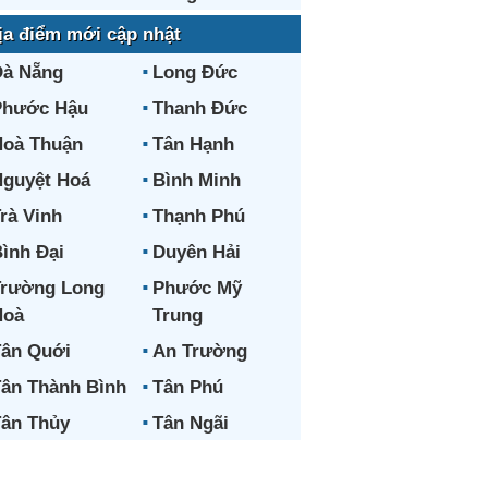
ịa điểm mới cập nhật
Đà Nẵng
Long Đức
Phước Hậu
Thanh Đức
oà Thuận
Tân Hạnh
guyệt Hoá
Bình Minh
rà Vinh
Thạnh Phú
ình Đại
Duyên Hải
Trường Long
Phước Mỹ
Hoà
Trung
ân Quới
An Trường
ân Thành Bình
Tân Phú
ân Thủy
Tân Ngãi