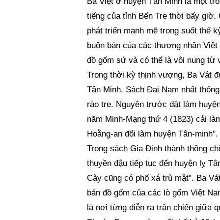
Ba Việt ở huyện Tân Minh là một tro
tiếng của tỉnh Bến Tre thời bấy giờ.
phát triển mạnh mẽ trong suốt thế k
buôn bán của các thương nhân Việt
đồ gốm sứ và có thể là vôi nung từ 
Trong thời kỳ thịnh vượng, Ba Vát 
Tân Minh. Sách Đại Nam nhất thống 
rào tre. Nguyên trước đặt làm huyện
năm Minh-Mạng thứ 4 (1823) cải là
Hoằng-an đổi làm huyện Tân-minh".
Trong sách Gia Định thành thông chí
thuyền đậu tiếp tục đến huyện lỵ Tâ
Cày cũng có phố xá trù mật". Ba Vát 
bán đồ gốm của các lò gốm Việt Nam
là nơi từng diễn ra trận chiến giữ