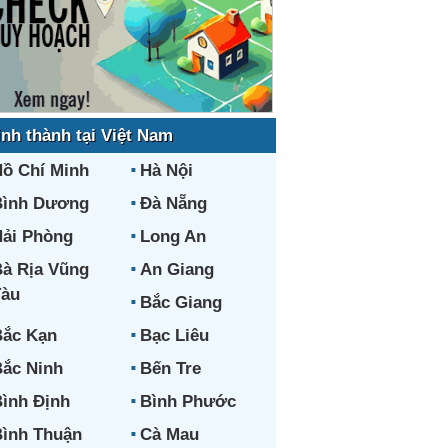
ỉnh thành tại Việt Nam
ồ Chí Minh
Hà Nội
Bình Dương
Đà Nẵng
ải Phòng
Long An
à Rịa Vũng
An Giang
Tàu
Bắc Giang
ắc Kạn
Bạc Liêu
ắc Ninh
Bến Tre
ình Định
Bình Phước
ình Thuận
Cà Mau