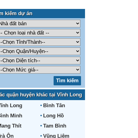
m kiếm dự án
ác quận huyện khác tại Vĩnh Long
ĩnh Long
Bình Tân
ình Minh
Long Hồ
ang Thít
Tam Bình
rà Ôn
Vũng Liêm