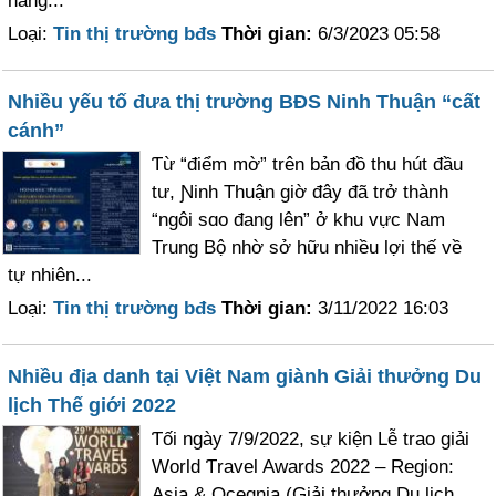
hàng...
Loại:
Tin thị trường bđs
Thời gian:
6/3/2023 05:58
Nhiều yếu tố đưa thị trường BĐS Ninh Thuận “cất
cánh”
Ƭừ “điểm mờ” trên bản đồ thu hút đầu
tư, Ɲinh Thuận giờ đây đã trở thành
“ngôi sɑo đang lên” ở khu vực Nam
Trung Bộ nhờ sở hữu nhiều lợi thế về
tự nhiên...
Loại:
Tin thị trường bđs
Thời gian:
3/11/2022 16:03
Nhiều địa danh tại Việt Nam giành Giải thưởng Du
lịch Thế giới 2022
Ƭối ngày 7/9/2022, sự kiện Lễ trao giải
World Ƭravel Awards 2022 – Region:
Asia & Oceɑnia (Giải thưởng Du lịch