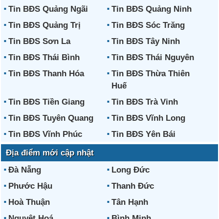
Tin BĐS Quảng Ngãi
Tin BĐS Quảng Ninh
Tin BĐS Quảng Trị
Tin BĐS Sóc Trăng
Tin BĐS Sơn La
Tin BĐS Tây Ninh
Tin BĐS Thái Bình
Tin BĐS Thái Nguyên
Tin BĐS Thanh Hóa
Tin BĐS Thừa Thiên
Huế
Tin BĐS Tiền Giang
Tin BĐS Trà Vinh
Tin BĐS Tuyên Quang
Tin BĐS Vĩnh Long
Tin BĐS Vĩnh Phúc
Tin BĐS Yên Bái
Địa điểm mới cập nhật
Đà Nẵng
Long Đức
Phước Hậu
Thanh Đức
Hoà Thuận
Tân Hạnh
Nguyệt Hoá
Bình Minh