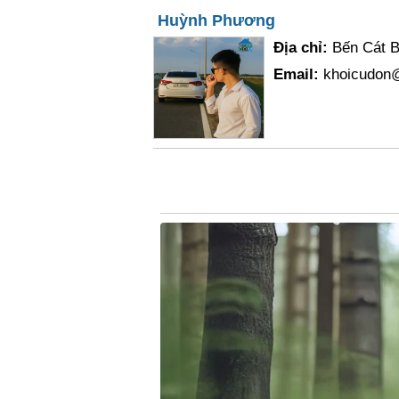
Huỳnh Phương
Địa chỉ:
Bến Cát 
Email:
khoicudon