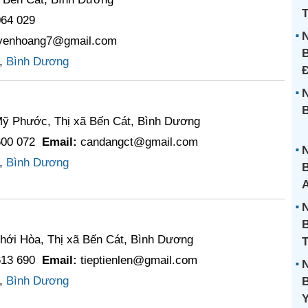
064 029
N
uyenhoang7@gmail.com
B
,
Bình Dương
N
B
ỹ Phước, Thị xã Bến Cát, Bình Dương
600 072
Email:
candangct@gmail.com
N
,
Bình Dương
B
N
B
ới Hòa, Thị xã Bến Cát, Bình Dương
613 690
Email:
tieptienlen@gmail.com
N
,
Bình Dương
B