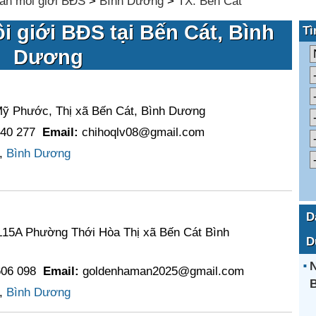
ân môi giới BĐS
>
Bình Dương
>
TX. Bến Cát
 giới BĐS tại Bến Cát, Bình
Tì
Dương
ỹ Phước, Thị xã Bến Cát, Bình Dương
40 277
Email:
chihoqlv08@gmail.com
,
Bình Dương
D
15A Phường Thới Hòa Thị xã Bến Cát Bình
D
N
606 098
Email:
goldenhaman2025@gmail.com
B
,
Bình Dương