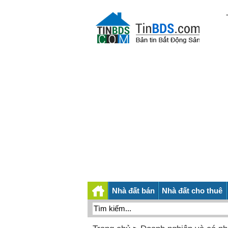
Nhà đất bán
Nhà đất cho thuê