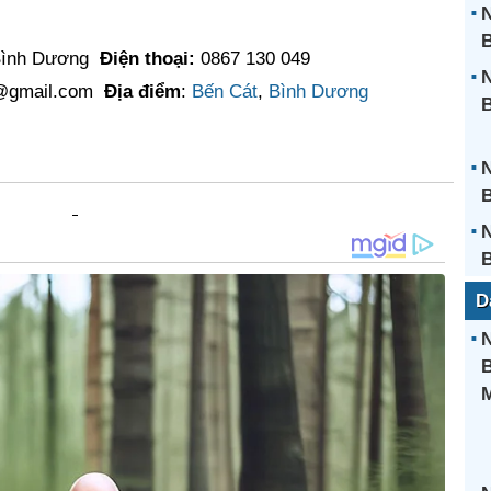
N
Bình Dương
Điện thoại:
0867 130 049
N
@gmail.com
Địa điểm
:
Bến Cát
,
Bình Dương
B
N
N
B
D
N
B