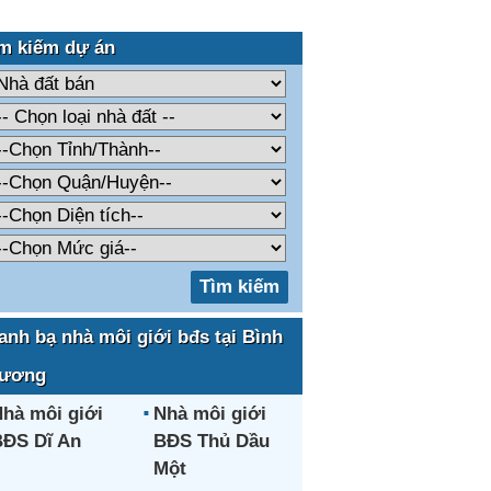
m kiếm dự án
anh bạ nhà môi giới bđs tại Bình
ương
hà môi giới
Nhà môi giới
ĐS Dĩ An
BĐS Thủ Dầu
Một