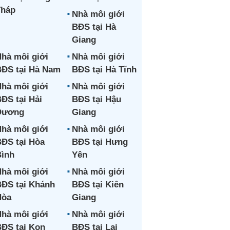
Tháp
Nhà môi giới
BĐS tại Hà
Giang
hà môi giới
Nhà môi giới
ĐS tại Hà Nam
BĐS tại Hà Tĩnh
hà môi giới
Nhà môi giới
ĐS tại Hải
BĐS tại Hậu
Dương
Giang
hà môi giới
Nhà môi giới
ĐS tại Hòa
BĐS tại Hưng
ình
Yên
hà môi giới
Nhà môi giới
ĐS tại Khánh
BĐS tại Kiên
Hòa
Giang
hà môi giới
Nhà môi giới
ĐS tại Kon
BĐS tại Lai