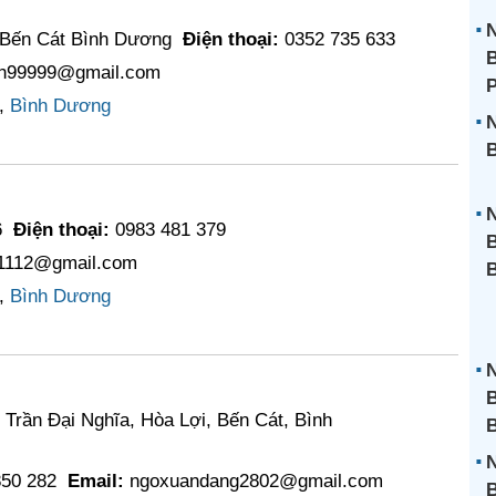
N
 Bến Cát Bình Dương
Điện thoại:
0352 735 633
B
nh99999@gmail.com
,
Bình Dương
N
B
N
6
Điện thoại:
0983 481 379
B
1112@gmail.com
,
Bình Dương
N
B
Trần Đại Nghĩa, Hòa Lợi, Bến Cát, Bình
B
N
850 282
Email:
ngoxuandang2802@gmail.com
B