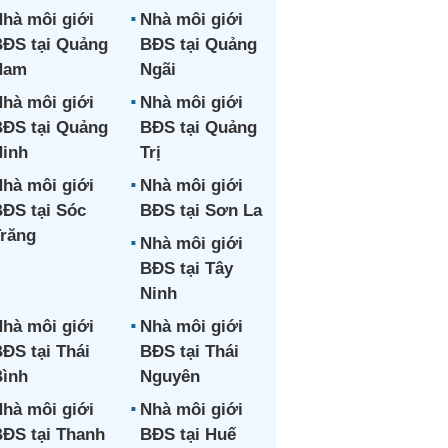
hà môi giới
Nhà môi giới
ĐS tại Quảng
BĐS tại Quảng
Nam
Ngãi
hà môi giới
Nhà môi giới
ĐS tại Quảng
BĐS tại Quảng
inh
Trị
hà môi giới
Nhà môi giới
ĐS tại Sóc
BĐS tại Sơn La
răng
Nhà môi giới
BĐS tại Tây
Ninh
hà môi giới
Nhà môi giới
ĐS tại Thái
BĐS tại Thái
ình
Nguyên
hà môi giới
Nhà môi giới
ĐS tại Thanh
BĐS tại Huế