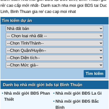
rẻ/ cao cấp mới nhất- Danh sach nha moi gioi BDS tai Duc
Linh, Binh Thuan gia re/ cao cap moi nhat
Tìm kiếm dự án
Danh bạ nhà môi giới bđs tại Bình Thuận
Nhà môi giới BĐS Phan
Nhà môi giới BĐS La Gi
Thiết
Nhà môi giới BĐS Bắc
Bình