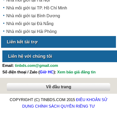
Nhà môi giới tại Hà Nội
Nhà môi giới tại TP. Hồ Chí Minh
Nhà môi giới tại Bình Dương
Nhà môi giới tại Đà Nẵng
Nhà môi giới tại Hải Phòng
Liên kết tài trợ
Liên hệ với chúng tôi
Email:
tinbds.com@gmail.com
Số điện thoại / Zalo (
Giờ HC
):
Xem báo giá đăng tin
Về đầu trang
COPYRIGHT (C) TINBDS.COM 2015
ĐIỀU KHOẢN SỬ
DỤNG
CHÍNH SÁCH QUYỀN RIÊNG TƯ