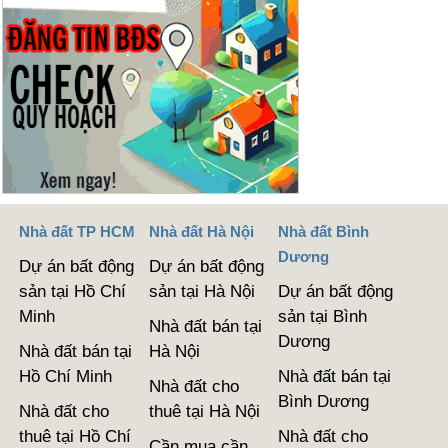
Nhà đất TP HCM
Nhà đất Hà Nội
Nhà đất Bình
Dương
Dự án bất động
Dự án bất động
sản tại Hồ Chí
sản tại Hà Nội
Dự án bất động
Minh
sản tại Bình
Nhà đất bán tại
Dương
Nhà đất bán tại
Hà Nội
Hồ Chí Minh
Nhà đất bán tại
Nhà đất cho
Bình Dương
Nhà đất cho
thuê tại Hà Nội
thuê tại Hồ Chí
Nhà đất cho
Cần mua cần