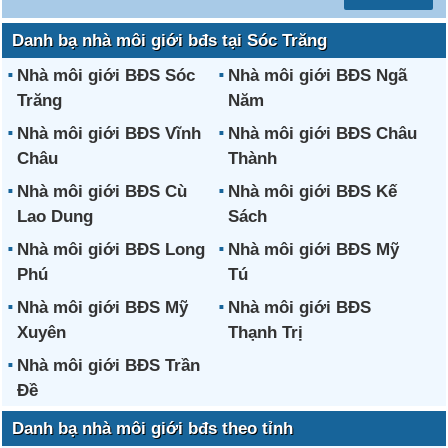
Danh bạ nhà môi giới bđs tại Sóc Trăng
Nhà môi giới BĐS Sóc
Nhà môi giới BĐS Ngã
Trăng
Năm
Nhà môi giới BĐS Vĩnh
Nhà môi giới BĐS Châu
Châu
Thành
Nhà môi giới BĐS Cù
Nhà môi giới BĐS Kế
Lao Dung
Sách
Nhà môi giới BĐS Long
Nhà môi giới BĐS Mỹ
Phú
Tú
Nhà môi giới BĐS Mỹ
Nhà môi giới BĐS
Xuyên
Thạnh Trị
Nhà môi giới BĐS Trần
Đề
Danh bạ nhà môi giới bđs theo tỉnh