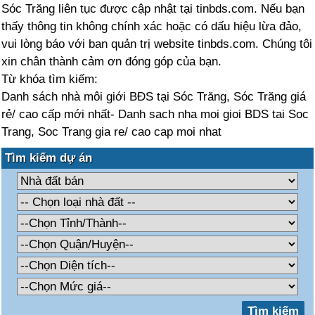
Sóc Trăng liên tục được cập nhật tại tinbds.com. Nếu bạn
thấy thông tin không chính xác hoặc có dấu hiệu lừa đảo,
vui lòng báo với ban quản trị website tinbds.com. Chúng tôi
xin chân thành cảm ơn đóng góp của bạn.
Từ khóa tìm kiếm:
Danh sách nhà môi giới BĐS tại Sóc Trăng, Sóc Trăng giá
rẻ/ cao cấp mới nhất- Danh sach nha moi gioi BDS tai Soc
Trang, Soc Trang gia re/ cao cap moi nhat
Tìm kiếm dự án