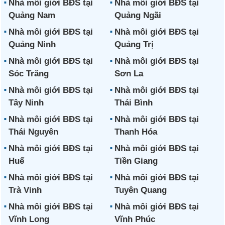
Nhà môi giới BĐS tại
Nhà môi giới BĐS tại
Quảng Nam
Quảng Ngãi
Nhà môi giới BĐS tại
Nhà môi giới BĐS tại
Quảng Ninh
Quảng Trị
Nhà môi giới BĐS tại
Nhà môi giới BĐS tại
Sóc Trăng
Sơn La
Nhà môi giới BĐS tại
Nhà môi giới BĐS tại
Tây Ninh
Thái Bình
Nhà môi giới BĐS tại
Nhà môi giới BĐS tại
Thái Nguyên
Thanh Hóa
Nhà môi giới BĐS tại
Nhà môi giới BĐS tại
Huế
Tiền Giang
Nhà môi giới BĐS tại
Nhà môi giới BĐS tại
Trà Vinh
Tuyên Quang
Nhà môi giới BĐS tại
Nhà môi giới BĐS tại
Vĩnh Long
Vĩnh Phúc