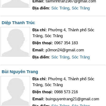
Email:
taiminhtran1987@gmail.com
Địa điểm
:
Sóc Trăng
,
Sóc Trăng
Diệp Thanh Trúc
Địa chỉ:
Phường 4, Thành phố Sóc
Trăng, Sóc Trăng
Điện thoại:
0967 354 183
Email:
p3mon24@gmail.com
Địa điểm
:
Sóc Trăng
,
Sóc Trăng
Bùi Nguyên Trang
Địa chỉ:
Phường 4, Thành phố Sóc
Trăng, Sóc Trăng
Điện thoại:
0988 573 216
Email:
buinguyentrang21@gmail.com