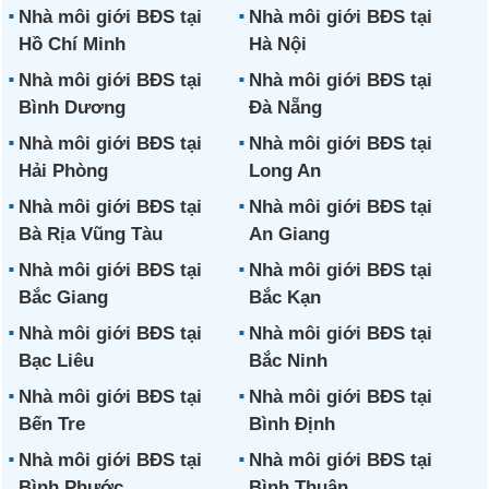
Nhà môi giới BĐS tại
Nhà môi giới BĐS tại
Hồ Chí Minh
Hà Nội
Nhà môi giới BĐS tại
Nhà môi giới BĐS tại
Bình Dương
Đà Nẵng
Nhà môi giới BĐS tại
Nhà môi giới BĐS tại
Hải Phòng
Long An
Nhà môi giới BĐS tại
Nhà môi giới BĐS tại
Bà Rịa Vũng Tàu
An Giang
Nhà môi giới BĐS tại
Nhà môi giới BĐS tại
Bắc Giang
Bắc Kạn
Nhà môi giới BĐS tại
Nhà môi giới BĐS tại
Bạc Liêu
Bắc Ninh
Nhà môi giới BĐS tại
Nhà môi giới BĐS tại
Bến Tre
Bình Định
Nhà môi giới BĐS tại
Nhà môi giới BĐS tại
Bình Phước
Bình Thuận