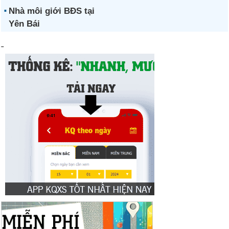
Nhà môi giới BĐS tại
Yên Bái