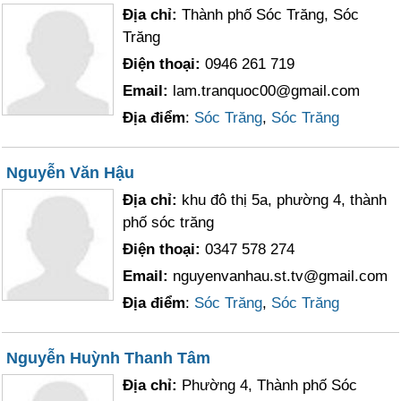
Địa chỉ:
Thành phố Sóc Trăng, Sóc
Trăng
Điện thoại:
0946 261 719
Email:
lam.tranquoc00@gmail.com
Địa điểm
:
Sóc Trăng
,
Sóc Trăng
Nguyễn Văn Hậu
Địa chỉ:
khu đô thị 5a, phường 4, thành
phố sóc trăng
Điện thoại:
0347 578 274
Email:
nguyenvanhau.st.tv@gmail.com
Địa điểm
:
Sóc Trăng
,
Sóc Trăng
Nguyễn Huỳnh Thanh Tâm
Địa chỉ:
Phường 4, Thành phố Sóc