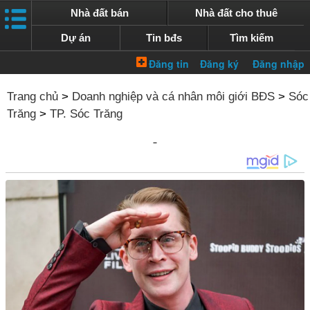
Nhà đất bán
Nhà đất cho thuê
Dự án
Tin bđs
Tìm kiếm
Trang chủ
>
Doanh nghiệp và cá nhân môi giới BĐS
>
Sóc
Trăng
>
TP. Sóc Trăng