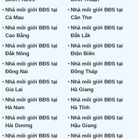
Nhà môi giới BĐS tại
Nhà môi giới BĐS tại
Cà Mau
Cần Thơ
Nhà môi giới BĐS tại
Nhà môi giới BĐS tại
Cao Bằng
Đắk Lắk
Nhà môi giới BĐS tại
Nhà môi giới BĐS tại
Đắk Nông
Điện Biên
Nhà môi giới BĐS tại
Nhà môi giới BĐS tại
Đồng Nai
Đồng Tháp
Nhà môi giới BĐS tại
Nhà môi giới BĐS tại
Gia Lai
Hà Giang
Nhà môi giới BĐS tại
Nhà môi giới BĐS tại
Hà Nam
Hà Tĩnh
Nhà môi giới BĐS tại
Nhà môi giới BĐS tại
Hải Dương
Hậu Giang
Nhà môi giới BĐS tại
Nhà môi giới BĐS tại