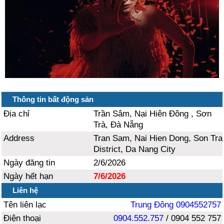
Thông tin bất động sản
Địa chỉ
Trần Sâm, Nại Hiên Đông , Sơn
Trà, Đà Nẵng
Address
Tran Sam, Nai Hien Dong, Son Tra
District, Da Nang City
Ngày đăng tin
2/6/2026
Ngày hết hạn
7/6/2026
Liên hệ
Tên liên lạc
Trung Đông 0904552757
Điện thoại
0904.552.757
/ 0904 552 757