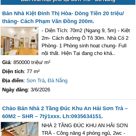
Bán Nhà Kiệt Đinh Thị Hòa- Dòng Tiền 20 triệu/
tháng- Cách Phạm Văn Đồng 200m.
- Diện Tích: 70m2 (Ngang 9, 5m) - Kiệt
2m- Cách đường Ô Tô 30m. Nhà Có 2
Phòng- 1 Phòng sinh hoạt chung- Full
nội thất. Hiện Tại đang cho khá..
Giá
: 850000 triệu/ m²
Diện tích
: 77 m²
Địa điểm
:
Sơn Trà
,
Đà Nẵng
Ngày đăng
: 3/6/2026
Chào Bán Nhà 2 Tầng Đúc Khu An Hải Sơn Trà –
60M2 – SHR – 7tỷ1xxx. Lh:0935634151.
NHÀ 2 TẦNG ĐÚC KHU AN HẢI SƠN
TRÀ - Công năng 4 phòng ngủ, 2wc -