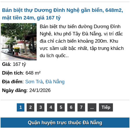
Bán biệt thự Dương Đình Nghệ gần biển, 648m2,
mặt tiền 24m, giá 167 tỷ
Bán biệt thự biển đường Dương Đình
Nghệ, khu phố Tây Đà Nẵng, vị trí đắc
địa chỉ cách biển khoảng 200m. Khu
vực sầm uất bậc nhất, tập trung khách
du lịch quốc..
Giá
: 167 tỷ
Diện tích
: 648 m²
Địa điểm
:
Sơn Trà
,
Đà Nẵng
Ngày đăng
: 24/1/2026
1
2
3
4
5
6
7
...
Tiếp
Quận huyện trực thuộc Đà Nẵng