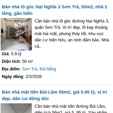
Bán nhà lô góc Nại Nghĩa 3 Sơn Trà, 50m2, nhà 2
tầng, gần biển
Cần bán nhà lô góc đường Nại Nghĩa 3,
quận Sơn Trà. Vị trí đẹp, lô kẹp thoáng
mát hai mặt, phong thủy tốt, khu vực
dân cư hiện hữu, an ninh đảm bảo. Nhà
xâ..
Giá
: 5.9 tỷ
Diện tích
: 50 m²
Địa điểm
:
Sơn Trà
,
Đà Nẵng
Ngày đăng
: 2/2/2026
Bán nhà mặt tiền Bùi Lâm 56m2, giá 5.95 tỷ, vị trí
đẹp, dân cư đông đúc
Cần bán nhà mặt tiền đường Bùi Lâm,
diện tích 56m2, giá 5. 95 tỷ. Sản phẩm