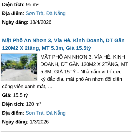
Diện tích
: 95 m²
Địa điểm
:
Sơn Trà
,
Đà Nẵng
Ngày đăng
: 18/4/2026
Mặt Phố An Nhơn 3, Vỉa Hè, Kinh Doanh, DT Gần
120M2 X 2tầng, MT 5.3m, Giá 15.5tỷ
MẶT PHỐ AN NHƠN 3, VỈA HÈ, KINH
DOANH, DT GẦN 120M2 X 2TẦNG, MT
5.3M, GIÁ 15TỶ - Nhà nằm vị trí cực
kỳ đắc địa, mặt phố An nhơn đối diện
công viên xanh mát, ...
Giá
: 15.5 tỷ
Diện tích
: 120 m²
Địa điểm
:
Sơn Trà
,
Đà Nẵng
Ngày đăng
: 1/3/2026