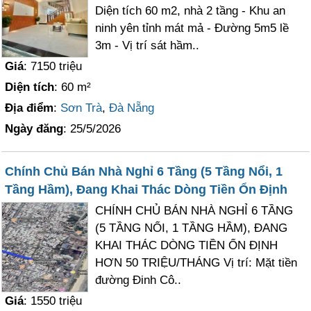
Diện tích 60 m2, nhà 2 tầng - Khu an
ninh yên tỉnh mát mả - Đường 5m5 lề
3m - Vị trí sát hầm..
Giá
: 7150 triệu
Diện tích
: 60 m²
Địa điểm
:
Sơn Trà
,
Đà Nẵng
Ngày đăng
: 25/5/2026
Chính Chủ Bán Nhà Nghỉ 6 Tầng (5 Tầng Nổi, 1
Tầng Hầm), Đang Khai Thác Dòng Tiền Ổn Định
CHÍNH CHỦ BÁN NHÀ NGHỈ 6 TẦNG
(5 TẦNG NỔI, 1 TẦNG HẦM), ĐANG
KHAI THÁC DÒNG TIỀN ỔN ĐỊNH
HƠN 50 TRIỆU/THÁNG Vị trí: Mặt tiền
đường Đinh Cô..
Giá
: 1550 triệu