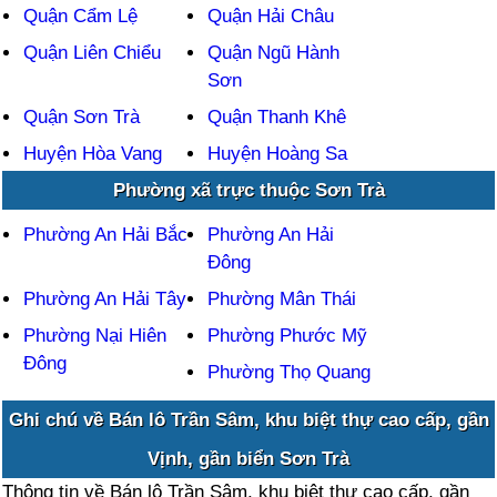
Quận Cẩm Lệ
Quận Hải Châu
Quận Liên Chiểu
Quận Ngũ Hành
Sơn
Quận Sơn Trà
Quận Thanh Khê
Huyện Hòa Vang
Huyện Hoàng Sa
Phường xã trực thuộc Sơn Trà
Phường An Hải Bắc
Phường An Hải
Đông
Phường An Hải Tây
Phường Mân Thái
Phường Nại Hiên
Phường Phước Mỹ
Đông
Phường Thọ Quang
Ghi chú về Bán lô Trần Sâm, khu biệt thự cao cấp, gần
Vịnh, gần biển Sơn Trà
Thông tin về Bán lô Trần Sâm, khu biệt thự cao cấp, gần