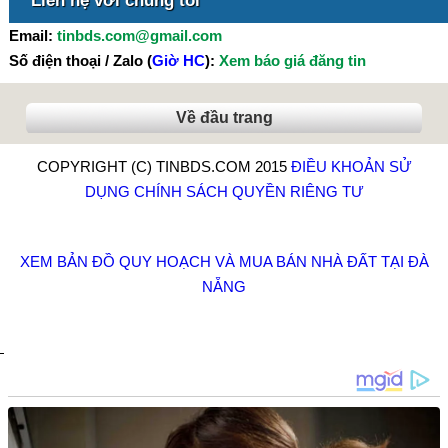
Liên hệ với chúng tôi
Email:
tinbds.com@gmail.com
Số điện thoại / Zalo (
Giờ HC
):
Xem báo giá đăng tin
Về đầu trang
COPYRIGHT (C) TINBDS.COM 2015
ĐIỀU KHOẢN SỬ
DỤNG
CHÍNH SÁCH QUYỀN RIÊNG TƯ
XEM BẢN ĐỒ QUY HOẠCH VÀ MUA BÁN NHÀ ĐẤT TẠI ĐÀ
NẴNG