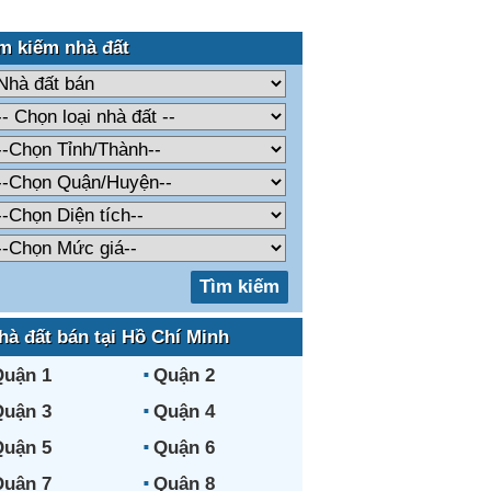
m kiếm nhà đất
hà đất bán tại Hồ Chí Minh
uận 1
Quận 2
uận 3
Quận 4
uận 5
Quận 6
uận 7
Quận 8