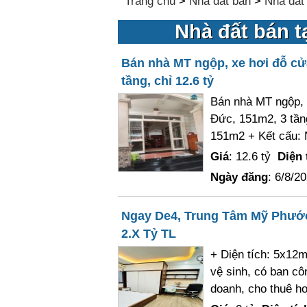
Trang chủ
>
Nhà đất bán
>
Nhà đất
Nhà đất bán t
Bán nhà MT ngộp, xe hơi đỗ cử
tầng, chỉ 12.6 tỷ
Bán nhà MT ngộp, 
Đức, 151m2, 3 tầng
151m2 + Kết cấu: N
Giá
: 12.6 tỷ
Diện 
Ngày đăng
: 6/8/2
Ngay De4, Trung Tâm Mỹ Phước 
2.X Tỷ TL
+ Diện tích: 5x12m
vệ sinh, có ban c
doanh, cho thuê ho