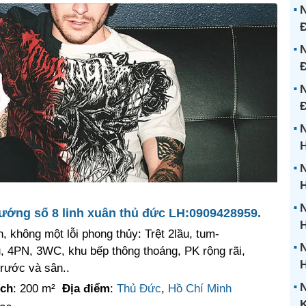
N
Đ
N
Đ
N
N
H
N
H
N
đướng số 8 linh xuân thủ đức LH:0909428959.
H
, không một lỗi phong thủy: Trệt 2lầu, tum-
N
, 4PN, 3WC, khu bếp thông thoáng, PK rộng rãi,
trước và sân..
N
ích
: 200 m²
Địa điểm
:
Thủ Đức
,
Hồ Chí Minh
K