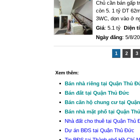
Chủ cần bán gấp tr
còn 5. 1 tỷ DT 62m
3WC, dọn vào ở ng
Giá
: 5.1 tỷ
Diện t
Ngày đăng
: 5/8/2
1
2
3
Xem thêm:
Bán nhà riêng tại Quận Thủ Đ
Bán đất tại Quận Thủ Đức
Bán căn hộ chung cư tại Quậ
Bán nhà mặt phố tại Quận Th
Nhà đất cho thuê tại Quận Thủ 
Dự án BĐS tại Quận Thủ Đức
Tin BĐS tại Thành phố Hồ Chí M