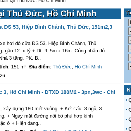
 bán tại Thủ Đức, Hồ Chí Minh
ại Thủ Đức, Hồ Chí Minh
Tì
a ĐS 53, Hiệp Bình Chánh, Thủ Đức, 151m2,3
xe hơi đỗ cửa ĐS 53, Hiệp Bình Chánh, Thủ
, gần 12. x tỷ + Dt: 9, 5m x 16m. Công nhận đủ
hà 3 tầng, PK, B..
tích
: 151 m²
Địa điểm
:
Thủ Đức
,
Hồ Chí Minh
026
N
3, Hồ Chí Minh - DTXD 180M2 - 3pn,3wc - Chỉ
Q
, xây dựng 180 mét vuông. + Kết cấu: 3 ngủ, 3
Q
ông. + Ngay mặt đường nội bộ phù hợp kinh
Q
ặc ở + Hiện đang..
Q