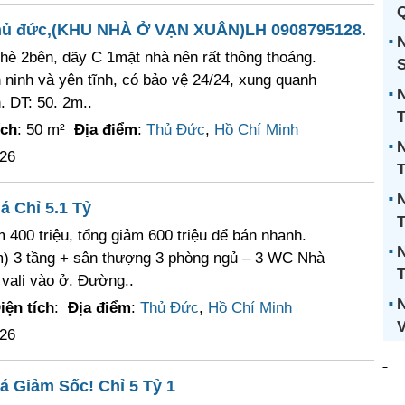
Q
thủ đức,(KHU NHÀ Ở VẠN XUÂN)LH 0908795128.
N
hè 2bên, dãy C 1mặt nhà nên rất thông thoáng.
S
n ninh và yên tĩnh, có bảo vệ 24/24, xung quanh
N
. DT: 50. 2m..
T
ích
: 50 m²
Địa điểm
:
Thủ Đức
,
Hồ Chí Minh
N
026
T
N
á Chỉ 5.1 Tỷ
T
400 triệu, tổng giảm 600 triệu để bán nhanh.
N
) 3 tầng + sân thượng 3 phòng ngủ – 3 WC Nhà
T
 vali vào ở. Đường..
N
iện tích
:
Địa điểm
:
Thủ Đức
,
Hồ Chí Minh
V
026
á Giảm Sốc! Chỉ 5 Tỷ 1