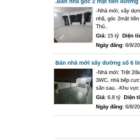
.Bán nhà góc 2 mặt tiền đường
-Nhà mới, xây dựng
nhã, góc 2mặt tiền
Thủ..
Giá
: 15 tỷ
Diện tí
Ngày đăng
: 6/8/2
Bán nhà mới xây đường số 6 li
-Nhà mới: Trệt 2lầ
3WC, nhà bếp cực t
sân sau. -Khu vực t
Giá
: 6.8 tỷ
Diện t
Ngày đăng
: 6/8/2