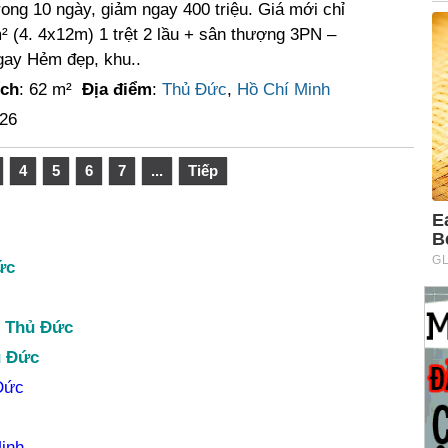
ong 10 ngày, giảm ngay 400 triệu. Giá mới chỉ
² (4. 4x12m) 1 trệt 2 lầu + sân thượng 3PN –
ay Hẻm đẹp, khu..
ích
: 62 m²
Địa điểm
:
Thủ Đức
,
Hồ Chí Minh
026
4
5
6
7
...
Tiếp
ức
n Thủ Đức
ủ Đức
Đức
inh