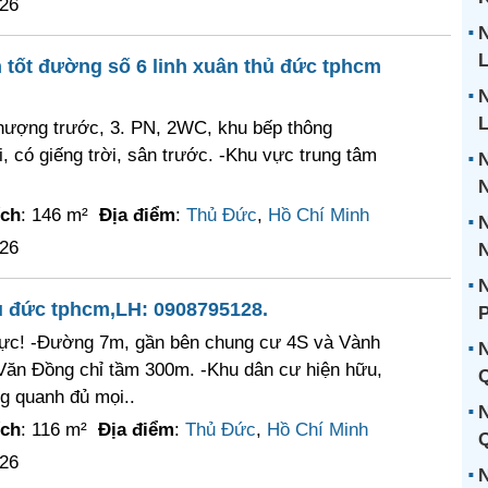
026
N
L
h tốt đường số 6 linh xuân thủ đức tphcm
N
thượng trước, 3. PN, 2WC, khu bếp thông
i, có giếng trời, sân trước. -Khu vực trung tâm
N
ích
: 146 m²
Địa điểm
:
Thủ Đức
,
Hồ Chí Minh
N
026
N
N
ủ đức tphcm,LH: 0908795128.
P
 vực! -Đường 7m, gần bên chung cư 4S và Vành
N
 Văn Đồng chỉ tầm 300m. -Khu dân cư hiện hữu,
Q
g quanh đủ mọi..
N
ích
: 116 m²
Địa điểm
:
Thủ Đức
,
Hồ Chí Minh
Q
026
N