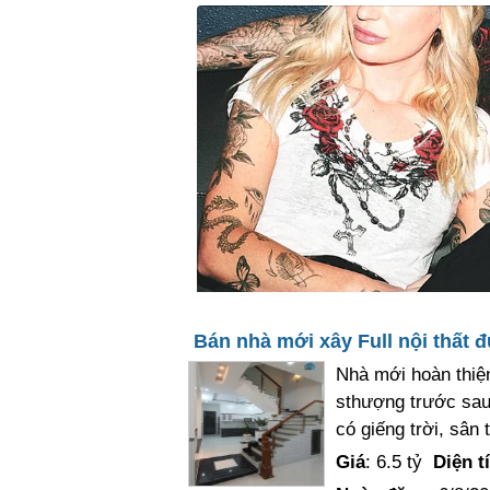
Bán nhà mới xây Full nội thất 
Nhà mới hoàn thiện
sthượng trước sau
có giếng trời, sân 
Giá
: 6.5 tỷ
Diện t