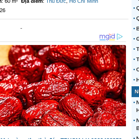
h
: 60 m²
Địa điểm
:
Thủ Đức
,
Hồ Chí Minh
Q
026
Q
B
T
C
N
N
H
N
N