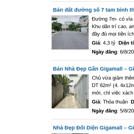
Bán đất đường số 7 tam bình 
Đường 7m- có vỉa 
Khu dân trí cao, a
đầy đủ mọi tiện ích
Giá
: 4.3 tỷ
Diện t
Ngày đăng
: 6/8/2
Bán Nhà Đẹp Gần Gigamall – Gi
Chủ vừa giảm thêm 
DT 62m² (4. 4x12m
mới, chỉ việc xách
Giá
: Thỏa thuận
D
Ngày đăng
: 5/8/2
Nhà Đẹp Đối Diện Gigamall – Gi