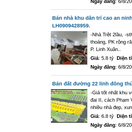
Ngày đăng
: 6/8/2
Bán nhà khu dân trí cao an nin
LH0909428959.
-Nhà Trệt 2lầu, -s
thoáng, PK rộng rã
P. Linh Xuân..
Giá
: 5.8 tỷ
Diện t
Ngày đăng
: 6/8/2
Bán đất đường 22 linh đông th
-Giá tốt nhất khu
đai II, cách Phạm
nhiều nhà đẹp, xun
Giá
: 6.8 tỷ
Diện t
Ngày đăng
: 6/8/2