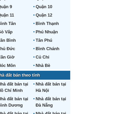
uận 9
Quận 10
uận 11
Quận 12
ình Tân
Bình Thạnh
Gò Vấp
Phú Nhuận
ân Bình
Tân Phú
Thủ Đức
Bình Chánh
ần Giờ
Củ Chi
Hóc Môn
Nhà Bè
hà đất bán theo tỉnh
hà đất bán tại
Nhà đất bán tại
ồ Chí Minh
Hà Nội
hà đất bán tại
Nhà đất bán tại
Bình Dương
Đà Nẵng
hà đất bán tại
Nhà đất bán tại