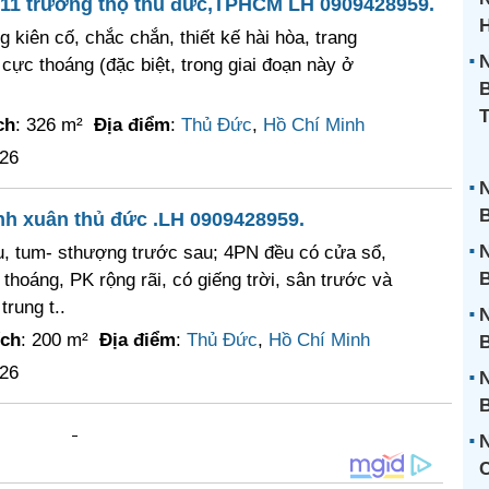
 11 trường thọ thủ đức,TPHCM LH 0909428959.
H
 kiên cố, chắc chắn, thiết kế hài hòa, trang
N
 cực thoáng (đặc biệt, trong giai đoạn này ở
B
ch
: 326 m²
Địa điểm
:
Thủ Đức
,
Hồ Chí Minh
026
N
B
nh xuân thủ đức .LH 0909428959.
N
u, tum- sthượng trước sau; 4PN đều có cửa sổ,
B
hoáng, PK rộng rãi, có giếng trời, sân trước và
rung t..
N
ích
: 200 m²
Địa điểm
:
Thủ Đức
,
Hồ Chí Minh
B
026
N
B
N