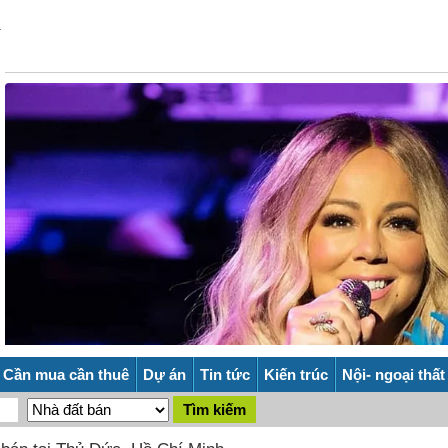
Cần mua cần thuê
Dự án
Tin tức
Kiến trúc
Nội- ngoại thất