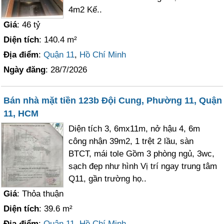
4m2 Kế..
Giá
: 46 tỷ
Diện tích
: 140.4 m²
Địa điểm
:
Quận 11
,
Hồ Chí Minh
Ngày đăng
: 28/7/2026
Bán nhà mặt tiền 123b Đội Cung, Phường 11, Quận
11, HCM
Diện tích 3, 6mx11m, nở hậu 4, 6m
công nhận 39m2, 1 trệt 2 lầu, sàn
BTCT, mái tole Gồm 3 phòng ngủ, 3wc,
sạch đẹp như hình Vị trí ngay trung tâm
Q11, gần trường họ..
Giá
: Thỏa thuận
Diện tích
: 39.6 m²
Địa điểm
:
Quận 11
,
Hồ Chí Minh