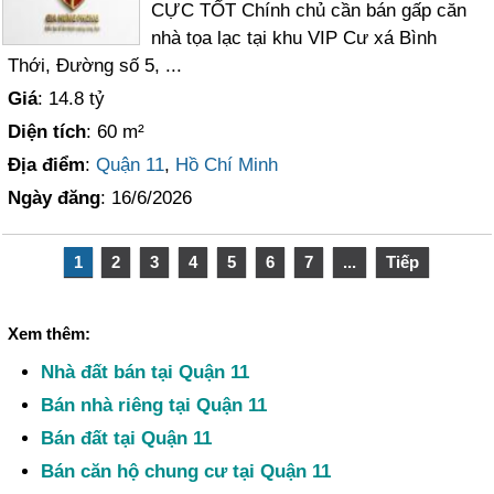
CỰC TỐT Chính chủ cần bán gấp căn
nhà tọa lạc tại khu VIP Cư xá Bình
Thới, Đường số 5, ...
Giá
: 14.8 tỷ
Diện tích
: 60 m²
Địa điểm
:
Quận 11
,
Hồ Chí Minh
Ngày đăng
: 16/6/2026
1
2
3
4
5
6
7
...
Tiếp
Xem thêm:
Nhà đất bán tại Quận 11
Bán nhà riêng tại Quận 11
Bán đất tại Quận 11
Bán căn hộ chung cư tại Quận 11