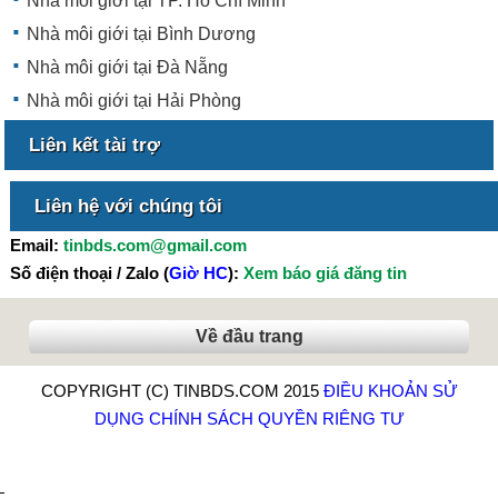
Nhà môi giới tại TP. Hồ Chí Minh
Nhà môi giới tại Bình Dương
Nhà môi giới tại Đà Nẵng
Nhà môi giới tại Hải Phòng
Liên kết tài trợ
Liên hệ với chúng tôi
Email:
tinbds.com@gmail.com
Số điện thoại / Zalo (
Giờ HC
):
Xem báo giá đăng tin
Về đầu trang
COPYRIGHT (C) TINBDS.COM 2015
ĐIỀU KHOẢN SỬ
DỤNG
CHÍNH SÁCH QUYỀN RIÊNG TƯ