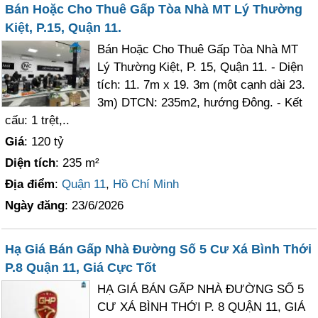
Bán Hoặc Cho Thuê Gấp Tòa Nhà MT Lý Thường
Kiệt, P.15, Quận 11.
Bán Hoặc Cho Thuê Gấp Tòa Nhà MT
Lý Thường Kiệt, P. 15, Quận 11. - Diện
tích: 11. 7m x 19. 3m (một cạnh dài 23.
3m) DTCN: 235m2, hướng Đông. - Kết
cấu: 1 trệt,..
Giá
: 120 tỷ
Diện tích
: 235 m²
Địa điểm
:
Quận 11
,
Hồ Chí Minh
Ngày đăng
: 23/6/2026
Hạ Giá Bán Gấp Nhà Đường Số 5 Cư Xá Bình Thới
P.8 Quận 11, Giá Cực Tốt
HẠ GIÁ BÁN GẤP NHÀ ĐƯỜNG SỐ 5
CƯ XÁ BÌNH THỚI P. 8 QUẬN 11, GIÁ