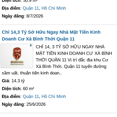
Diện tích
: 50.9 m²
Địa điểm
:
Quận 11
,
Hồ Chí Minh
Ngày đăng
: 8/7/2026
Chỉ 14,3 Tỷ Sở Hữu Ngay Nhà Mặt Tiền Kinh
Doanh Cư Xá Bình Thới Quận 11
CHỈ 14, 3 TỶ SỞ HỮU NGAY NHÀ
MẶT TIỀN KINH DOANH CƯ XÁ BÌNH
THỚI QUẬN 11 Vị trí đắc địa khu Cư
Xá Bình Thới, Quận 11 tuyến đường
sầm uất, thuận tiện kinh doan..
Giá
: 14.3 tỷ
Diện tích
: 60 m²
Địa điểm
:
Quận 11
,
Hồ Chí Minh
Ngày đăng
: 25/6/2026