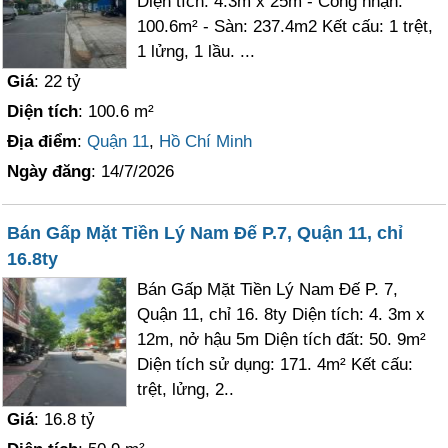
Diện tích: 4.3m x 25m - Công nhận:
100.6m² - Sàn: 237.4m2 Kết cấu: 1 trệt,
1 lửng, 1 lầu. ...
Giá
: 22 tỷ
Diện tích
: 100.6 m²
Địa điểm
:
Quận 11
,
Hồ Chí Minh
Ngày đăng
: 14/7/2026
Bán Gấp Mặt Tiền Lý Nam Đế P.7, Quận 11, chỉ
16.8ty
Bán Gấp Mặt Tiền Lý Nam Đế P. 7,
Quận 11, chỉ 16. 8ty Diện tích: 4. 3m x
12m, nở hậu 5m Diện tích đất: 50. 9m²
Diện tích sử dụng: 171. 4m² Kết cấu:
trệt, lửng, 2..
Giá
: 16.8 tỷ