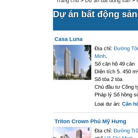
Trang chủ
>
Dự án bất động sản
>
Dự án bất động sản-
Casa Luna
Địa chỉ:
Đường Tôn
Minh
.
Số căn hộ 49 căn
Diện tích 5. 450 m
Số tòa 2 tòa
Chủ đầu tư Công 
Pháp lý Sổ hồng sở
Loại dự án:
Căn h
Triton Crown Phú Mỹ Hưng
Địa chỉ:
Đường Trầ