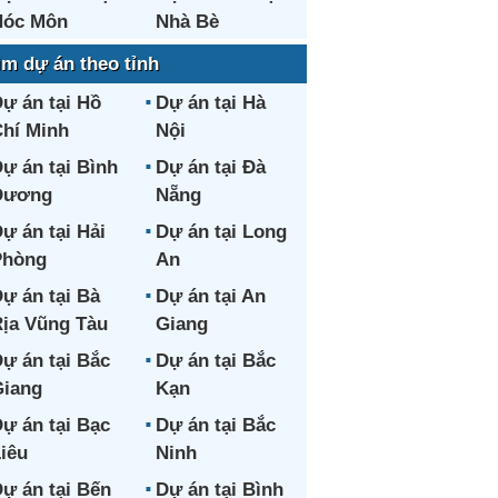
Hóc Môn
Nhà Bè
ìm dự án theo tỉnh
ự án tại Hồ
Dự án tại Hà
hí Minh
Nội
ự án tại Bình
Dự án tại Đà
Dương
Nẵng
ự án tại Hải
Dự án tại Long
Phòng
An
ự án tại Bà
Dự án tại An
ịa Vũng Tàu
Giang
ự án tại Bắc
Dự án tại Bắc
iang
Kạn
ự án tại Bạc
Dự án tại Bắc
iêu
Ninh
ự án tại Bến
Dự án tại Bình