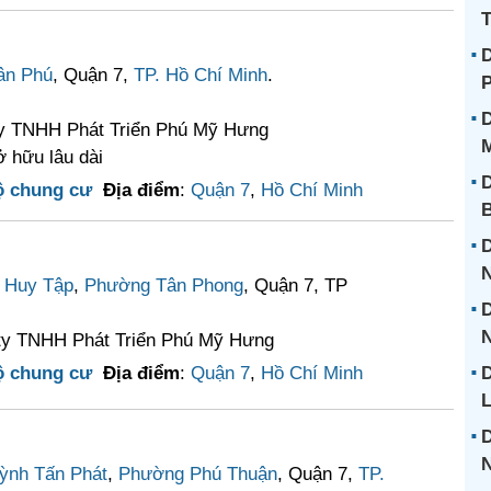
T
D
ân Phú
, Quận 7,
TP. Hồ Chí Minh
.
D
ty TNHH Phát Triển Phú Mỹ Hưng
 hữu lâu dài
D
ộ chung cư
Địa điểm
:
Quận 7
,
Hồ Chí Minh
D
 Huy Tập
,
Phường Tân Phong
, Quận 7, TP
D
N
ty TNHH Phát Triển Phú Mỹ Hưng
ộ chung cư
Địa điểm
:
Quận 7
,
Hồ Chí Minh
D
L
D
ỳnh Tấn Phát
,
Phường Phú Thuận
, Quận 7,
TP.