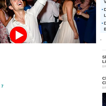
V
D
D
B
 7