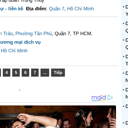
Tập đoàn Trung Thủy
D
ự - liền kề
Địa điểm
:
Quận 7
,
Hồ Chí Minh
D
 Trào
,
Phường Tân Phú
, Quận 7, TP HCM.
D
hương mại dịch vụ
Q
,
Hồ Chí Minh
D
T
4
5
6
7
...
Tiếp
D
N
D
D
D