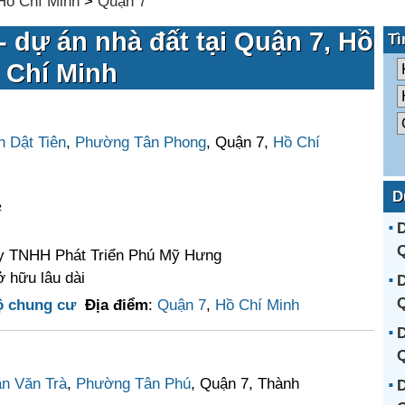
Hồ Chí Minh
>
Quận 7
 dự án nhà đất tại Quận 7, Hồ
Tì
Chí Minh
 Dật Tiên
,
Phường Tân Phong
, Quận 7,
Hồ Chí
D
²
D
Q
ty TNHH Phát Triển Phú Mỹ Hưng
 hữu lâu dài
D
Q
ộ chung cư
Địa điểm
:
Quận 7
,
Hồ Chí Minh
D
Q
n Văn Trà
,
Phường Tân Phú
, Quận 7, Thành
D