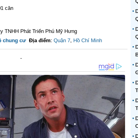
Q
01 căn
D
Q
D
ty TNHH Phát Triển Phú Mỹ Hưng
Q
ộ chung cư
Địa điểm
:
Quận 7
,
Hồ Chí Minh
D
B
D
D
T
D
D
C
D