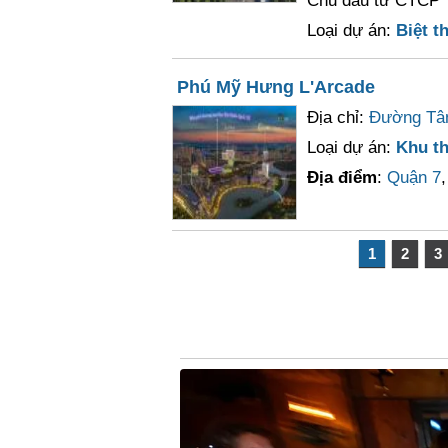
Chủ đầu tư CTCP 
Loại dự án:
Biệt th
Phú Mỹ Hưng L'Arcade
Địa chỉ:
Đường Tân
Loại dự án:
Khu t
Địa điểm
:
Quận 7
1
2
3