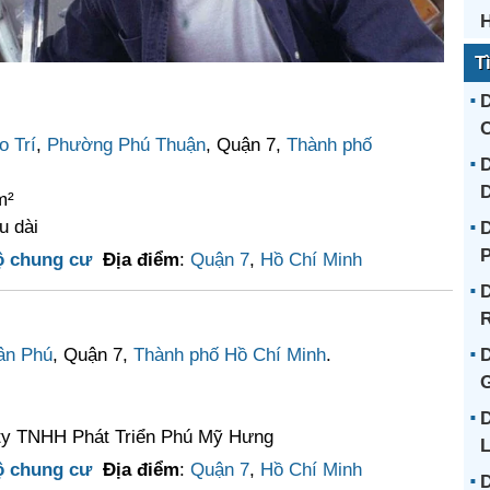
T
D
C
 Trí
,
Phường Phú Thuận
, Quận 7,
Thành phố
D
m²
u dài
D
ộ chung cư
Địa điểm
:
Quận 7
,
Hồ Chí Minh
D
R
ân Phú
, Quận 7,
Thành phố Hồ Chí Minh
.
D
G
D
ty TNHH Phát Triển Phú Mỹ Hưng
L
ộ chung cư
Địa điểm
:
Quận 7
,
Hồ Chí Minh
D