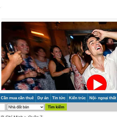
Cần mua cần thuê
Dự án
Tin tức
Kiến trúc
Nội- ngoại thất