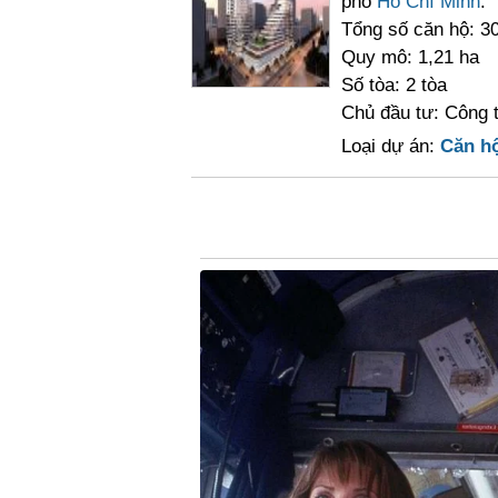
phố
Hồ Chí Minh
.
Tổng số căn hộ: 3
Quy mô: 1,21 ha
Số tòa: 2 tòa
Chủ đầu tư: Công 
Loại dự án:
Căn h