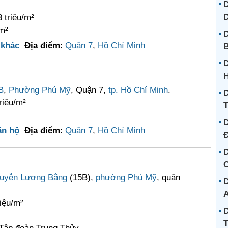
D
 triệu/m²
 m²
D
 khác
Địa điểm
:
Quận 7
,
Hồ Chí Minh
B
D
B
,
Phường Phú Mỹ
, Quận 7,
tp. Hồ Chí Minh
.
D
riệu/m²
D
ăn hộ
Địa điểm
:
Quận 7
,
Hồ Chí Minh
D
C
uyễn Lương Bằng
(15B),
phường Phú Mỹ
, quận
D
riệu/m²
D