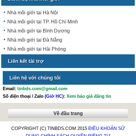
Nhà môi giới tại Hà Nội
Nhà môi giới tại TP. Hồ Chí Minh
Nhà môi giới tại Bình Dương
Nhà môi giới tại Đà Nẵng
Nhà môi giới tại Hải Phòng
Liên kết tài trợ
Liên hệ với chúng tôi
Email:
tinbds.com@gmail.com
Số điện thoại / Zalo (
Giờ HC
):
Xem báo giá đăng tin
Về đầu trang
COPYRIGHT (C) TINBDS.COM 2015
ĐIỀU KHOẢN SỬ
DỤNG
CHÍNH SÁCH QUYỀN RIÊNG TƯ