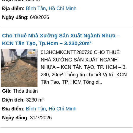
Địa điểm
:
Bình Tân
,
Hồ Chí Minh
Ngày đăng
: 6/8/2026
Cho Thuê Nhà Xưởng Sản Xuất Ngành Nhựa –
KCN Tân Tạo, Tp.Hcm – 3.230,20m²
013HCMKCNTT280726 CHO THUÊ
NHÀ XƯỞNG SẢN XUẤT NGÀNH
NHỰA – KCN TÂN TẠO, TP. HCM – 3.
230, 20m² Thông tin chi tiết Vị trí: KCN
Tân Tạo, TP. HCM Tổng di..
Giá
: Thỏa thuận
Diện tích
: 3230 m²
Địa điểm
:
Bình Tân
,
Hồ Chí Minh
Ngày đăng
: 31/7/2026