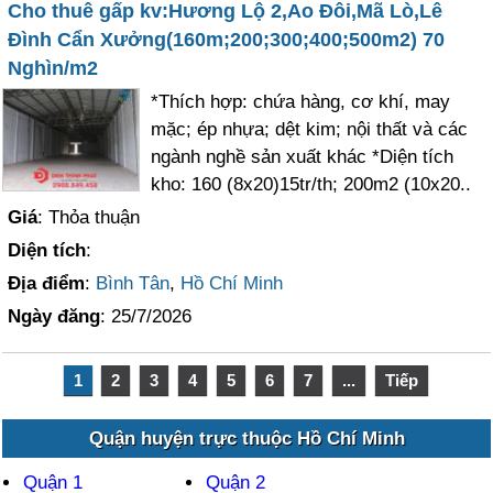
Cho thuê gấp kv:Hương Lộ 2,Ao Đôi,Mã Lò,Lê
Đình Cẩn Xưởng(160m;200;300;400;500m2) 70
Nghìn/m2
*Thích hợp: chứa hàng, cơ khí, may
mặc; ép nhựa; dệt kim; nội thất và các
ngành nghề sản xuất khác *Diện tích
kho: 160 (8x20)15tr/th; 200m2 (10x20..
Giá
: Thỏa thuận
Diện tích
:
Địa điểm
:
Bình Tân
,
Hồ Chí Minh
Ngày đăng
: 25/7/2026
1
2
3
4
5
6
7
...
Tiếp
Quận huyện trực thuộc Hồ Chí Minh
Quận 1
Quận 2