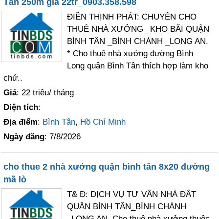
Tân 250m giá 22tr_0903.358.598
ĐIỀN THỊNH PHÁT: CHUYÊN CHO
THUÊ NHÀ XƯỞNG _KHO BÃI QUẬN
BÌNH TÂN _BÌNH CHÁNH _LONG AN.
* Cho thuê nhà xưởng đường Bình
Long quận Bình Tân thích hợp làm kho
chứ..
Giá
: 22 triệu/ tháng
Diện tích
:
Địa điểm
:
Bình Tân
,
Hồ Chí Minh
Ngày đăng
: 7/8/2026
cho thue 2 nhà xưởng quận bình tân 8x20 đường
mã lò
T& Đ: DỊCH VỤ TƯ VẤN NHÀ ĐẤT
QUẬN BÌNH TÂN_BÌNH CHÁNH
_LONG AN. Cho thuê nhà xưởng thuộc