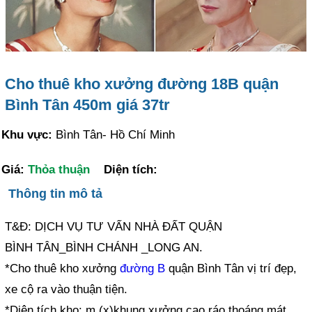
Cho thuê kho xưởng đường 18B quận
Bình Tân 450m giá 37tr
Khu vực:
Bình Tân- Hồ Chí Minh
Giá:
Thỏa thuận
Diện tích:
Thông tin mô tả
T&Đ: DỊCH VỤ TƯ VẤN NHÀ ĐẤT QUẬN
BÌNH TÂN_BÌNH CHÁNH _LONG AN.
*Cho thuê kho xưởng
đường B
quận Bình Tân vị trí đẹp,
xe cộ ra vào thuận tiện.
*Diện tích kho: m (x)khung xưởng cao ráo thoáng mát,