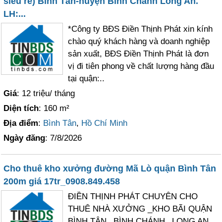
siêu rẻ) Bình Tân-huyện Bình Chánh Long An.
LH:...
*Công ty BĐS Điền Thịnh Phát xin kính
chào quý khách hàng và doanh nghiệp
sản xuất, BĐS Điền Thịnh Phát là đơn
vị đi tiên phong về chất lượng hàng đầu
tại quận:..
Giá
: 12 triệu/ tháng
Diện tích
: 160 m²
Địa điểm
:
Bình Tân
,
Hồ Chí Minh
Ngày đăng
: 7/8/2026
Cho thuê kho xưởng đường Mã Lò quận Bình Tân
200m giá 17tr_0908.849.458
ĐIỀN THỊNH PHÁT CHUYÊN CHO
THUÊ NHÀ XƯỞNG _KHO BÃI QUẬN
BÌNH TÂN _BÌNH CHÁNH _LONG AN