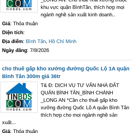
khu vực quận BìnhTân, thích hợp mọi
ngành nghề sản xuất kinh doanh..
Giá
: Thỏa thuận
Diện tích
:
Địa điểm
:
Bình Tân
,
Hồ Chí Minh
Ngày đăng
: 7/8/2026
cho thuê gấp kho xưởng đường Quốc Lộ 1A quận
Bình Tân 300m giá 36tr
T& Đ: DỊCH VỤ TƯ VẤN NHÀ ĐẤT
QUẬN BÌNH TÂN_BÌNH CHÁNH
_LONG AN *Cần cho thuê gấp kho
xưởng đường Quốc Lộ A quận Bình Tân
thích hợp cho mọi ngành nghề sản
xuất...
Giá
: Thỏa thuận