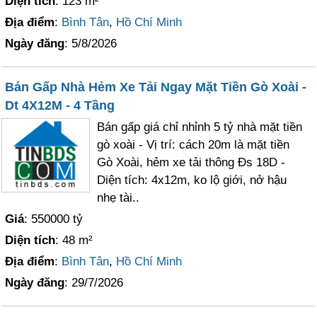
Diện tích
: 123 m²
Địa điểm
:
Bình Tân
,
Hồ Chí Minh
Ngày đăng
: 5/8/2026
Bán Gấp Nhà Hẻm Xe Tải Ngay Mặt Tiền Gò Xoài -
Dt 4X12M - 4 Tầng
Bán gấp giá chỉ nhỉnh 5 tỷ nhà mặt tiền
gò xoài - Vị trí: cách 20m là mặt tiền
Gò Xoài, hẻm xe tải thông Đs 18D -
Diện tích: 4x12m, ko lộ giới, nở hậu
nhẹ tài..
Giá
: 550000 tỷ
Diện tích
: 48 m²
Địa điểm
:
Bình Tân
,
Hồ Chí Minh
Ngày đăng
: 29/7/2026