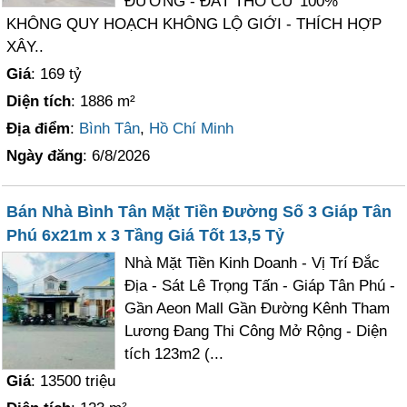
ĐƯỜNG - ĐẤT THỔ CƯ 100%
KHÔNG QUY HOẠCH KHÔNG LỘ GIỚI - THÍCH HỢP
XÂY..
Giá
: 169 tỷ
Diện tích
: 1886 m²
Địa điểm
:
Bình Tân
,
Hồ Chí Minh
Ngày đăng
: 6/8/2026
Bán Nhà Bình Tân Mặt Tiền Đường Số 3 Giáp Tân
Phú 6x21m x 3 Tầng Giá Tốt 13,5 Tỷ
Nhà Mặt Tiền Kinh Doanh - Vị Trí Đắc
Địa - Sát Lê Trọng Tấn - Giáp Tân Phú -
Gần Aeon Mall Gần Đường Kênh Tham
Lương Đang Thi Công Mở Rộng - Diện
tích 123m2 (...
Giá
: 13500 triệu