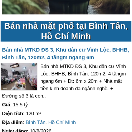
Bán nhà mặt phố tại Bình Tân,
Hồ Chí Minh
Bán nhà MTKD ĐS 3, Khu dân cư Vĩnh Lộc, BHHB,
Bình Tân, 120m2, 4 tầngm ngang 6m
Bán nhà MTKD ĐS 3, Khu dân cư Vĩnh
Lộc, BHHB, Bình Tân, 120m2, 4 tầngm
ngang 6m + Dt: 6m x 20m + Nhà mặt
tiền kinh doanh đa ngành nghề. +
Đường số 3 là con..
Giá
: 15.5 tỷ
Diện tích
: 120 m²
Địa điểm
:
Bình Tân
,
Hồ Chí Minh
Ngày đăng
: 10/8/2026