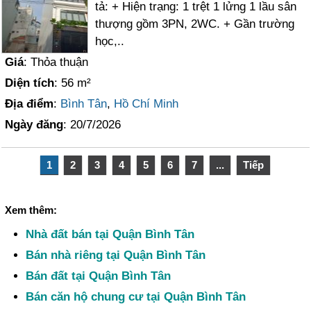
tả: + Hiện trạng: 1 trệt 1 lửng 1 lầu sân
thượng gồm 3PN, 2WC. + Gần trường
học,..
Giá
: Thỏa thuận
Diện tích
: 56 m²
Địa điểm
:
Bình Tân
,
Hồ Chí Minh
Ngày đăng
: 20/7/2026
1
2
3
4
5
6
7
...
Tiếp
Xem thêm:
Nhà đất bán tại Quận Bình Tân
Bán nhà riêng tại Quận Bình Tân
Bán đất tại Quận Bình Tân
Bán căn hộ chung cư tại Quận Bình Tân