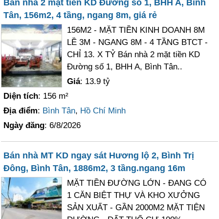
Bán nhà 2 mặt tiền KD Đường số 1, BHH A, Bình
Tân, 156m2, 4 tầng, ngang 8m, giá rẻ
156M2 - MẶT TIỀN KINH DOANH 8M
LỀ 3M - NGANG 8M - 4 TẦNG BTCT -
CHỈ 13. X TỶ Bán nhà 2 mặt tiền KD
Đường số 1, BHH A, Bình Tân..
Giá
: 13.9 tỷ
Diện tích
: 156 m²
Địa điểm
:
Bình Tân
,
Hồ Chí Minh
Ngày đăng
: 6/8/2026
Bán nhà MT KD ngay sát Hương lộ 2, Bình Trị
Đông, Bình Tân, 1886m2, 3 tầng.ngang 16m
MẶT TIỀN ĐƯỜNG LỚN - ĐANG CÓ
1 CĂN BIỆT THỰ VÀ KHO XƯỞNG
SẢN XUẤT - GẦN 2000M2 MẶT TIỆN