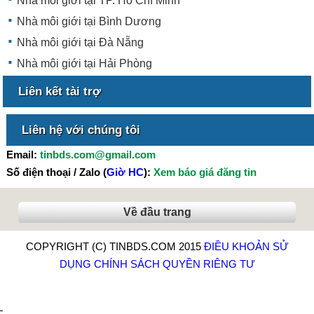
Nhà môi giới tại TP. Hồ Chí Minh
Nhà môi giới tại Bình Dương
Nhà môi giới tại Đà Nẵng
Nhà môi giới tại Hải Phòng
Liên kết tài trợ
Liên hệ với chúng tôi
Email:
tinbds.com@gmail.com
Số điện thoại / Zalo (
Giờ HC
):
Xem báo giá đăng tin
Về đầu trang
COPYRIGHT (C) TINBDS.COM 2015
ĐIỀU KHOẢN SỬ
DỤNG
CHÍNH SÁCH QUYỀN RIÊNG TƯ