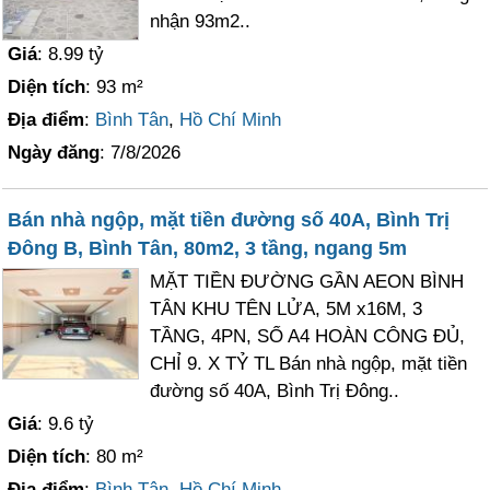
nhận 93m2..
Giá
: 8.99 tỷ
Diện tích
: 93 m²
Địa điểm
:
Bình Tân
,
Hồ Chí Minh
Ngày đăng
: 7/8/2026
Bán nhà ngộp, mặt tiền đường số 40A, Bình Trị
Đông B, Bình Tân, 80m2, 3 tầng, ngang 5m
MẶT TIỀN ĐƯỜNG GẦN AEON BÌNH
TÂN KHU TÊN LỬA, 5M x16M, 3
TẦNG, 4PN, SỔ A4 HOÀN CÔNG ĐỦ,
CHỈ 9. X TỶ TL Bán nhà ngộp, mặt tiền
đường số 40A, Bình Trị Đông..
Giá
: 9.6 tỷ
Diện tích
: 80 m²
Địa điểm
:
Bình Tân
,
Hồ Chí Minh