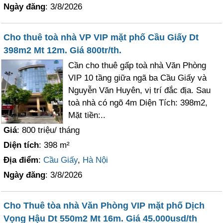
Ngày đăng
: 3/8/2026
Cho thuê toà nhà VP VIP mặt phố Cầu Giấy Dt
398m2 Mt 12m. Giá 800tr/th.
Cần cho thuê gấp toà nhà Văn Phòng
VIP 10 tầng giữa ngã ba Cầu Giấy và
Nguyễn Văn Huyên, vị trí đắc địa. Sau
toà nhà có ngõ 4m Diện Tích: 398m2,
Mặt tiền:..
Giá
: 800 triệu/ tháng
Diện tích
: 398 m²
Địa điểm
:
Cầu Giấy
,
Hà Nội
Ngày đăng
: 3/8/2026
Cho Thuê tòa nhà Văn Phòng VIP mặt phố Dịch
Vọng Hậu Dt 550m2 Mt 16m. Giá 45.000usd/th