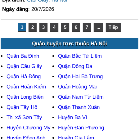
Ngày đăng
: 20/7/2026
1
2
3
4
5
6
7
...
Tiếp
Quận huyện trực thuộc Hà Nội
Quận Ba Đình
Quận Bắc Từ Liêm
Quận Cầu Giấy
Quận Đống Đa
Quận Hà Đông
Quận Hai Bà Trưng
Quận Hoàn Kiếm
Quận Hoàng Mai
Quận Long Biên
Quận Nam Từ Liêm
Quận Tây Hồ
Quận Thanh Xuân
Thị xã Sơn Tây
Huyện Ba Vì
Huyện Chương Mỹ
Huyện Đan Phượng
Huyện Đông Anh
Huyện Gia Lâm