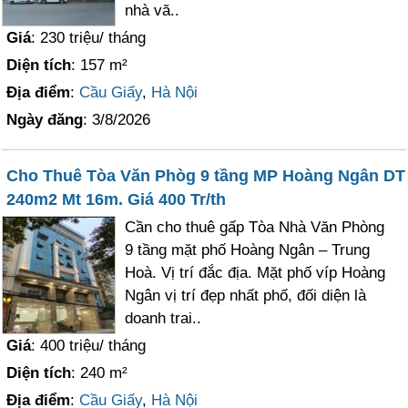
nhà vă..
Giá
: 230 triệu/ tháng
Diện tích
: 157 m²
Địa điểm
:
Cầu Giấy
,
Hà Nội
Ngày đăng
: 3/8/2026
Cho Thuê Tòa Văn Phòg 9 tầng MP Hoàng Ngân DT
240m2 Mt 16m. Giá 400 Tr/th
Cần cho thuê gấp Tòa Nhà Văn Phòng
9 tầng mặt phố Hoàng Ngân – Trung
Hoà. Vị trí đắc địa. Mặt phố víp Hoàng
Ngân vị trí đẹp nhất phố, đối diện là
doanh trai..
Giá
: 400 triệu/ tháng
Diện tích
: 240 m²
Địa điểm
:
Cầu Giấy
,
Hà Nội