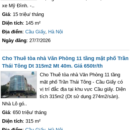
xe Mỹ Đình. -..
Giá
: 15 triệu/ tháng
Diện tích
: 145 m²
Địa điểm
:
Cầu Giấy
,
Hà Nội
Ngày đăng
: 27/7/2026
Cho Thuê tòa nhà Văn Phòng 11 tầng mặt phố Trần
Thái Tông Dt 315m2 Mt 40m. Giá 650tr/th
Cho Thuê tòa nhà Văn Phòng 11 tầng
mặt phố Trần Thái Tông - Cầu Giấy có
vị trí đắc địa tại khu vực Cầu giấy. Diện
tích 315m2 (Dt sử dụng 274m2/sàn).
Nhà Lô gó..
Giá
: 650 triệu/ tháng
Diện tích
: 315 m²
Địa điểm
:
Cầu Giấy
,
Hà Nội