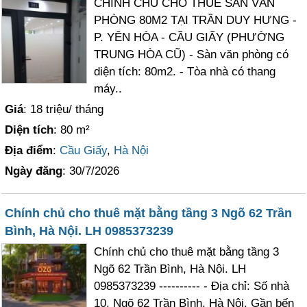
CHÍNH CHỦ CHO THUÊ SÀN VĂN
PHÒNG 80M2 TẠI TRẦN DUY HƯNG -
P. YÊN HÒA - CẦU GIẤY (PHƯỜNG
TRUNG HÒA CŨ) - Sàn văn phòng có
diện tích: 80m2. - Tòa nhà có thang
máy..
Giá
: 18 triệu/ tháng
Diện tích
: 80 m²
Địa điểm
:
Cầu Giấy
,
Hà Nội
Ngày đăng
: 30/7/2026
Chính chủ cho thuê mặt bằng tầng 3 Ngõ 62 Trần
Bình, Hà Nội. LH 0985373239
Chính chủ cho thuê mặt bằng tầng 3
Ngõ 62 Trần Bình, Hà Nội. LH
0985373239 ---------- - Địa chỉ: Số nhà
10, Ngõ 62 Trần Bình, Hà Nội. Gần bến