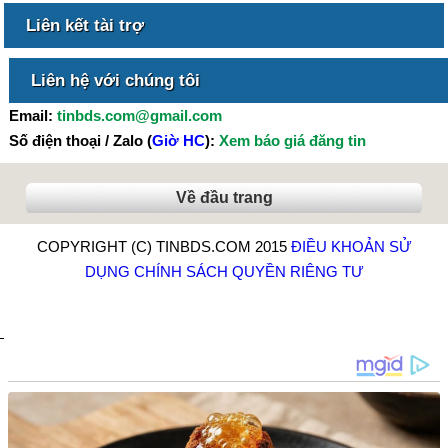
Liên kết tài trợ
Liên hệ với chúng tôi
Email:
tinbds.com@gmail.com
Số điện thoại / Zalo (
Giờ HC
):
Xem báo giá đăng tin
Về đầu trang
COPYRIGHT (C) TINBDS.COM 2015
ĐIỀU KHOẢN SỬ
DỤNG
CHÍNH SÁCH QUYỀN RIÊNG TƯ