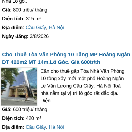
Nhà Lô gó..
Giá
: 800 triệu/ tháng
Diện tích
: 315 m²
Địa điểm
:
Cầu Giấy
,
Hà Nội
Ngày đăng
: 3/8/2026
Cho Thuê Tòa Văn Phòng 10 Tầng MP Hoàng Ngân
DT 420m2 MT 14m.Lô Góc. Giá 600tr/th
Cần cho thuê gấp Tòa Nhà Văn Phòng
10 tầng xây mới mặt phố Hoàng Ngân -
Lê Văn Lương Cầu Giấy, Hà Nội Toà
nhà nằm tại vị trí lô góc rất đắc địa.
Diện..
Giá
: 600 triệu/ tháng
Diện tích
: 420 m²
Địa điểm
:
Cầu Giấy
,
Hà Nội