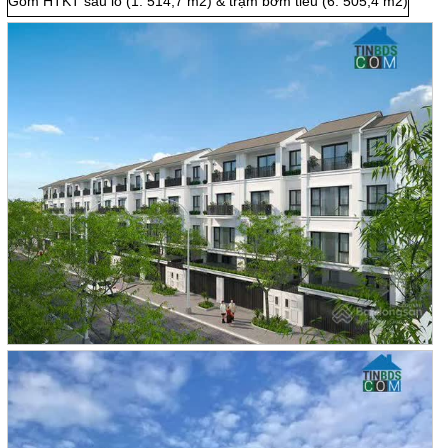
Gồm HTKT sau lô (1. 514,7 m2) & trạm bơm tiêu (6. 505,4 m2)