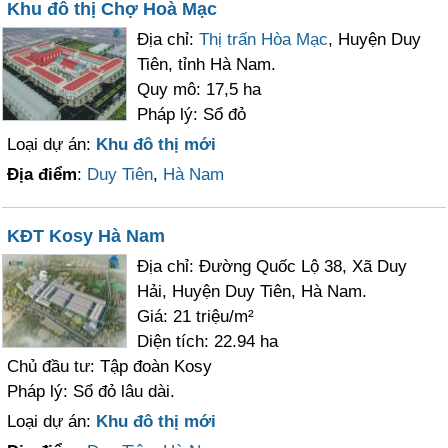
Khu đô thị Chợ Hoà Mạc
Địa chỉ:
Thị trấn Hòa Mạc
, Huyện Duy
Tiên, tỉnh Hà Nam.
Quy mô: 17,5 ha
Pháp lý: Sổ đỏ
Loại dự án:
Khu đô thị mới
Địa điểm
:
Duy Tiên
,
Hà Nam
KĐT Kosy Hà Nam
Địa chỉ: Đường Quốc Lộ 38, Xã Duy
Hải, Huyện Duy Tiên, Hà Nam.
Giá: 21 triệu/m²
Diện tích: 22.94 ha
Chủ đầu tư: Tập đoàn Kosy
Pháp lý: Sổ đỏ lâu dài.
Loại dự án:
Khu đô thị mới