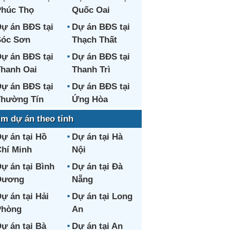
húc Thọ
Quốc Oai
ự án BĐS tại
Dự án BĐS tại
Sóc Sơn
Thạch Thất
ự án BĐS tại
Dự án BĐS tại
hanh Oai
Thanh Trì
ự án BĐS tại
Dự án BĐS tại
hường Tín
Ứng Hòa
ìm dự án theo tỉnh
ự án tại Hồ
Dự án tại Hà
hí Minh
Nội
ự án tại Bình
Dự án tại Đà
Dương
Nẵng
ự án tại Hải
Dự án tại Long
Phòng
An
ự án tại Bà
Dự án tại An