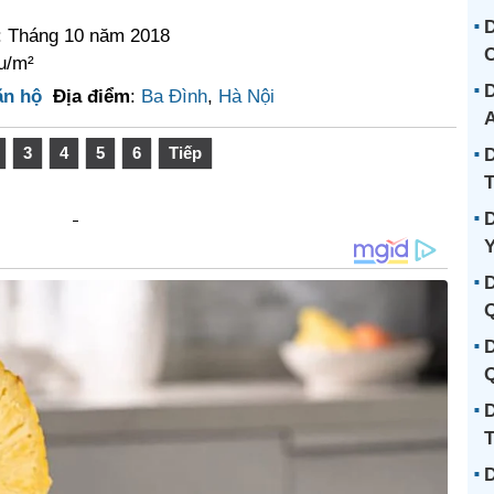
D
o: Tháng 10 năm 2018
C
ệu/m²
D
ăn hộ
Địa điểm
:
Ba Đình
,
Hà Nội
3
4
5
6
Tiếp
D
D
D
D
Q
D
T
D