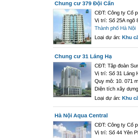
Chung cư 379 Đội Cấn
CĐT: Công ty Cổ 
Vị trí: Số 25A ngõ
Thành phố Hà Nội
Loại dự án:
Khu c
Chung cư 31 Láng Hạ
CĐT: Tập đoàn Su
Vị trí: Số 31 Láng
Quy mô: 10. 071 m
Diện tích xây dựng
Loại dự án:
Khu c
Hà Nội Aqua Central
CĐT: Công ty Cổ 
Vị trí: Số 44 Yên 