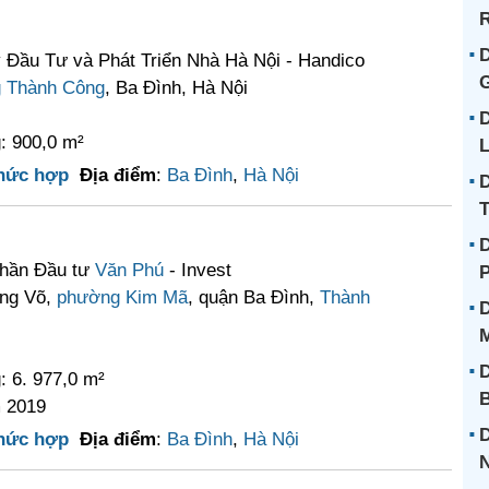
R
D
 Đầu Tư và Phát Triển Nhà Hà Nội - Handico
G
 Thành Công
, Ba Đình, Hà Nội
D
: 900,0 m²
L
hức hợp
Địa điểm
:
Ba Đình
,
Hà Nội
D
T
D
phần Đầu tư
Văn Phú
- Invest
ảng Võ,
phường Kim Mã
, quận Ba Đình,
Thành
D
D
: 6. 977,0 m²
 2019
D
hức hợp
Địa điểm
:
Ba Đình
,
Hà Nội