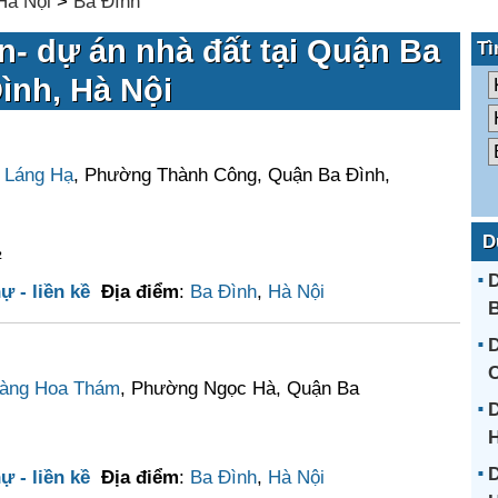
Hà Nội
>
Ba Đình
n- dự án nhà đất tại Quận Ba
Tì
ình, Hà Nội
 Láng Hạ
, Phường Thành Công, Quận Ba Đình,
D
²
D
ự - liền kề
Địa điểm
:
Ba Đình
,
Hà Nội
B
D
C
àng Hoa Thám
, Phường Ngọc Hà, Quận Ba
D
D
ự - liền kề
Địa điểm
:
Ba Đình
,
Hà Nội