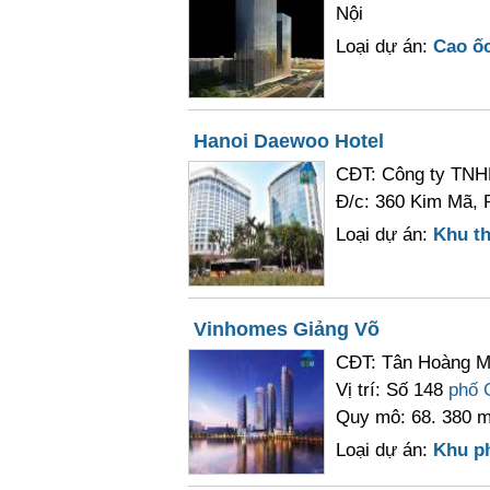
Nội
Loại dự án:
Cao ố
Hanoi Daewoo Hotel
CĐT: Công ty TNHH
Đ/c: 360 Kim Mã, P
Loại dự án:
Khu t
Vinhomes Giảng Võ
CĐT: Tân Hoàng M
Vị trí: Số 148
phố 
Quy mô: 68. 380 m
Loại dự án:
Khu p