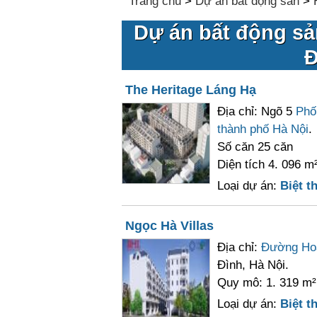
Trang chủ
>
Dự án bất động sản
>
Dự án bất động sả
Đ
The Heritage Láng Hạ
Địa chỉ: Ngõ 5
Phố
thành phố Hà Nội
.
Số căn 25 căn
Diện tích 4. 096 m
Loại dự án:
Biệt th
Ngọc Hà Villas
Địa chỉ:
Đường Ho
Đình, Hà Nội.
Quy mô: 1. 319 m²
Loại dự án:
Biệt th