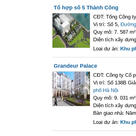
Tổ hợp số 5 Thành Công
CĐT: Tổng Công ty
Vị trí: Số 5,
Đường
Quy mô: 7. 587 m²
Diện tích xây dựng
Loại dự án:
Khu p
Grandeur Palace
CĐT: Công ty Cổ 
Vị trí: Số 138B Gi
phố Hà Nội
Quy mô: 9. 031 m²
Diện tích xây dựng
Bàn giao nhà: Năm
Loại dự án:
Khu p