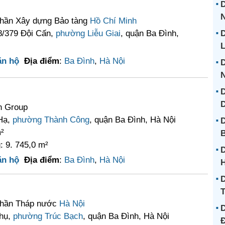
D
N
phần Xây dựng Bảo tàng
Hồ Chí Minh
 8/379 Đội Cấn,
phường Liễu Giai
, quận Ba Đình,
D
L
ăn hộ
Địa điểm
:
Ba Đình
,
Hà Nội
D
D
n Group
 Hạ,
phường Thành Công
, quận Ba Đình, Hà Nội
D
²
B
: 9. 745,0 m²
D
ăn hộ
Địa điểm
:
Ba Đình
,
Hà Nội
D
phần Tháp nước
Hà Nội
D
Phụ,
phường Trúc Bạch
, quận Ba Đình, Hà Nội