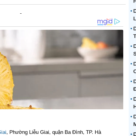
D
L
D
T
D
S
D
D
D
H
D
iai
, Phường Liễu Giai, quận Ba Đình, TP. Hà
D