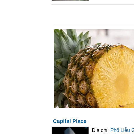
Capital Place
Địa chỉ:
Phố Liễu G