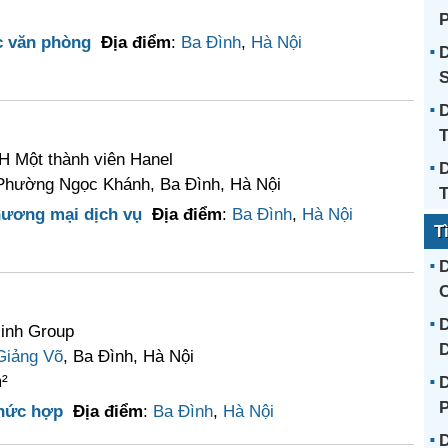
P
c văn phòng
Địa điểm
:
Ba Đình
,
Hà Nội
D
D
T
 Một thành viên Hanel
D
hường Ngọc Khánh, Ba Đình, Hà Nội
T
hương mại dịch vụ
Địa điểm
:
Ba Đình
,
Hà Nội
T
D
C
D
inh Group
Giảng Võ
, Ba Đình, Hà Nội
²
D
hức hợp
Địa điểm
:
Ba Đình
,
Hà Nội
D