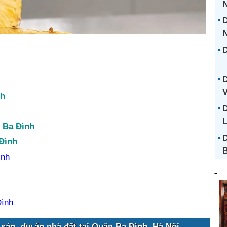
N
D
D
D
V
nh
D
 Ba Đình
D
Đình
B
ình
Đình
sản- dự án nhà đất tại Quận Ba Đình, Hà Nội