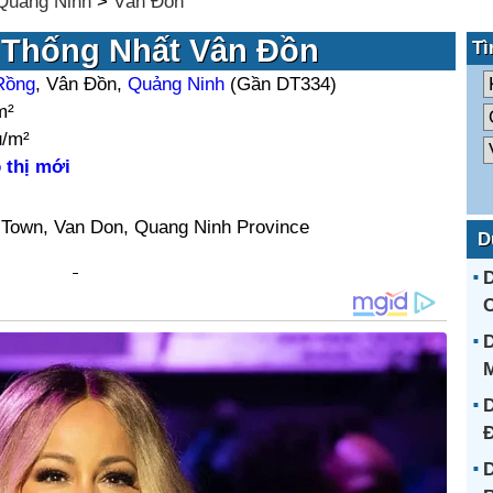
Quảng Ninh
>
Vân Đồn
 Thống Nhất Vân Đồn
Tì
 Rồng
, Vân Đồn,
Quảng Ninh
(Gần DT334)
m²
u/m²
 thị mới
 Town, Van Don, Quang Ninh Province
D
D
D
M
D
Đ
D