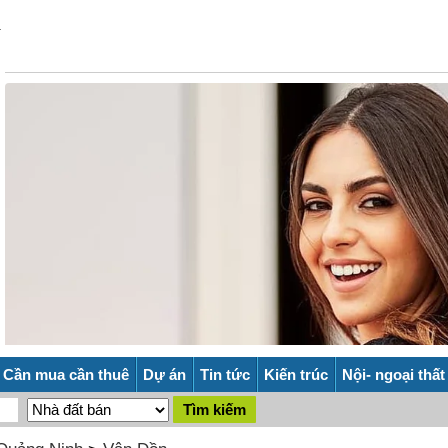
Cần mua cần thuê
Dự án
Tin tức
Kiến trúc
Nội- ngoại thất