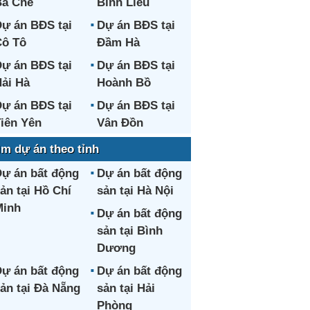
a Chẽ
Bình Liêu
ự án BĐS tại
Dự án BĐS tại
ô Tô
Đầm Hà
ự án BĐS tại
Dự án BĐS tại
ải Hà
Hoành Bồ
ự án BĐS tại
Dự án BĐS tại
iên Yên
Vân Đồn
ìm dự án theo tỉnh
ự án bất động
Dự án bất động
ản tại Hồ Chí
sản tại Hà Nội
Minh
Dự án bất động
sản tại Bình
Dương
ự án bất động
Dự án bất động
ản tại Đà Nẵng
sản tại Hải
Phòng