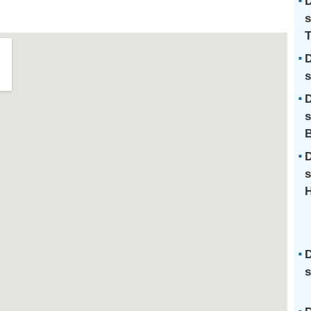
D
s
T
D
s
D
s
B
D
s
D
s