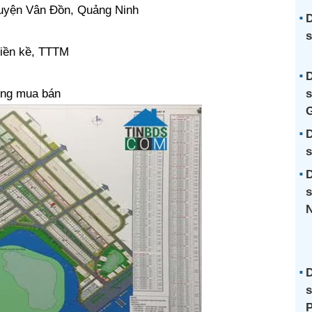
uyện Vân Đồn, Quảng Ninh
D
s
liền kề, TTTM
D
ợng mua bán
s
G
D
s
D
s
N
D
s