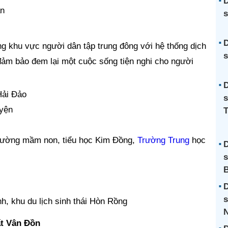
D
án
s
D
g khu vực người dân tập trung đông với hệ thống dịch
s
, đảm bảo đem lại một cuộc sống tiện nghi cho người
D
Hải Đảo
s
uyện
trường mầm non, tiểu học Kim Đồng,
Trường Trung
học
D
s
B
D
s
nh, khu du lịch sinh thái Hòn Rồng
N
ất Vân Đồn