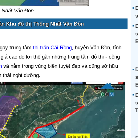
D
 Nhất Vân Đồn
s
 án Khu đô thị Thống Nhất Vân Đồn
D
s
gay trung tâm
thị trấn Cái Rồng
, huyện Vân Đồn, tỉnh
giá cao do lợi thế gần những trung tâm đô thị - công
h
và nằm trong vùng biển tuyệt đẹp và cũng sở hữu
D
h thái nghỉ dưỡng.
s
B
D
s