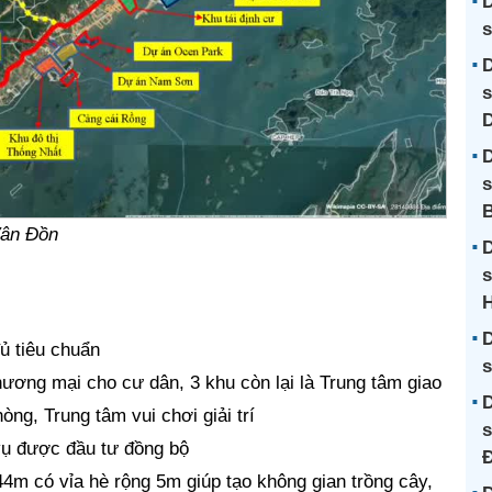
D
s
D
s
D
s
B
Vân Đồn
D
s
D
ủ tiêu chuẩn
s
hương mại cho cư dân, 3 khu còn lại là Trung tâm giao
D
ng, Trung tâm vui chơi giải trí
s
 vụ được đầu tư đồng bộ
4m có vỉa hè rộng 5m giúp tạo không gian trồng cây,