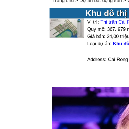
Trang chủ
>
Dự án bất động sản
>
Khu đô thị
Vị trí:
Thị trấn Cái
Quy mô: 367. 979 
Giá bán: 24,00 triệ
Loại dự án:
Khu đô
Address: Cai Rong