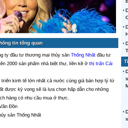
B
D
C
D
H
hông tin tổng quan
D
T
 ty đầu tư thương mại thủy sản
Thống Nhất
đầu tư
T
rên 2000 sản phẩm nhà biệt thự, liền kề ở
thị trấn Cái
D
s
 triển kinh tế lớn nhất cả nước cùng giá bán hợp lý từ
ất được kỳ vọng sẽ là lựa chọn hấp dẫn cho những
ch hàng có nhu cầu mua ở thực.
 Vân Đồn
D
hủy sản Thống Nhất
s