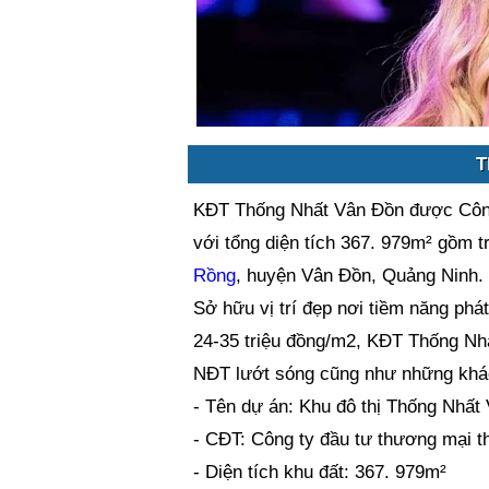
T
KĐT Thống Nhất Vân Đồn được Công
với tổng diện tích 367. 979m² gồm t
Rồng
, huyện Vân Đồn, Quảng Ninh.
Sở hữu vị trí đẹp nơi tiềm năng phát
24-35 triệu đồng/m2, KĐT Thống Nh
NĐT lướt sóng cũng như những khá
- Tên dự án: Khu đô thị Thống Nhất
- CĐT: Công ty đầu tư thương mại t
- Diện tích khu đất: 367. 979m²