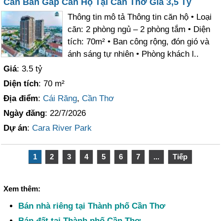
Cần Bán Gấp Căn Hộ Tại Cần Thơ Giá 3,5 Tỷ
Thông tin mô tả Thông tin căn hộ • Loại
căn: 2 phòng ngủ – 2 phòng tắm • Diện
tích: 70m² • Ban công rộng, đón gió và
ánh sáng tự nhiên • Phòng khách l..
Giá
: 3.5 tỷ
Diện tích
: 70 m²
Địa điểm
:
Cái Răng
,
Cần Thơ
Ngày đăng
: 22/7/2026
Dự án
:
Cara River Park
1
2
3
4
5
6
7
...
Tiếp
Xem thêm:
Bán nhà riêng tại Thành phố Cần Thơ
Bán đất tại Thành phố Cần Thơ