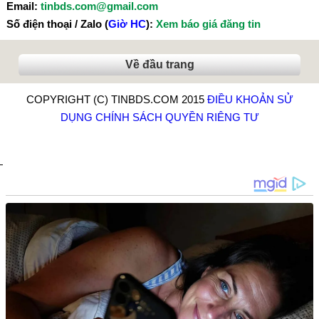
Email:
tinbds.com@gmail.com
Số điện thoại / Zalo (
Giờ HC
):
Xem báo giá đăng tin
Về đầu trang
COPYRIGHT (C) TINBDS.COM 2015
ĐIỀU KHOẢN SỬ
DỤNG
CHÍNH SÁCH QUYỀN RIÊNG TƯ