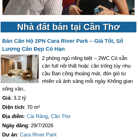
Nhà đất bán tại Cần Thơ
Bán Căn Hộ 2PN Cara River Park – Giá Tốt, Số
Lượng Căn Đẹp Có Hạn
2 phòng ngủ riêng biệt – 2WC Có sẵn
căn full nội thất hoặc căn trống tùy nhu
cầu Ban công thoáng mát, đón gió tự
nhiên và ánh sáng mỗi ngày Không gian
sống văn..
Giá
: 3.2 tỷ
Diện tích
: 70 m²
Địa điểm
:
Cái Răng
,
Cần Thơ
Ngày đăng
: 29/7/2026
Dự án
:
Cara River Park