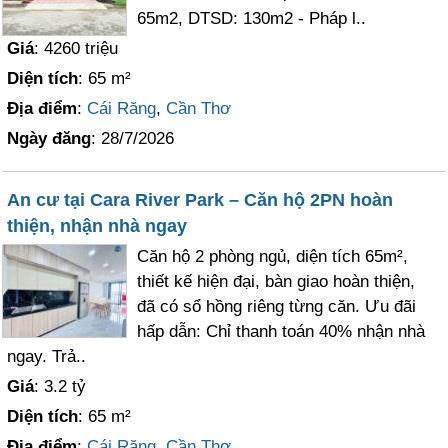
65m2, DTSD: 130m2 - Pháp l..
Giá
: 4260 triệu
Diện tích
: 65 m²
Địa điểm
:
Cái Răng
,
Cần Thơ
Ngày đăng
: 28/7/2026
An cư tại Cara River Park – Căn hộ 2PN hoàn
thiện, nhận nhà ngay
Căn hộ 2 phòng ngủ, diện tích 65m²,
thiết kế hiện đại, bàn giao hoàn thiện,
đã có sổ hồng riêng từng căn. Ưu đãi
hấp dẫn: Chỉ thanh toán 40% nhận nhà
ngay. Trả..
Giá
: 3.2 tỷ
Diện tích
: 65 m²
Địa điểm
:
Cái Răng
,
Cần Thơ