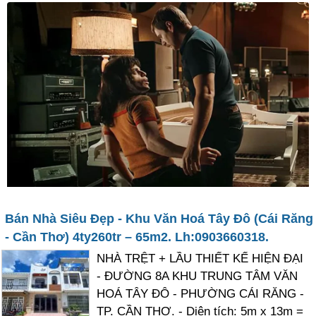
Bán Nhà Siêu Đẹp - Khu Văn Hoá Tây Đô (Cái Răng
- Cần Thơ) 4ty260tr – 65m2. Lh:0903660318.
NHÀ TRỆT + LẦU THIẾT KẾ HIỆN ĐẠI
- ĐƯỜNG 8A KHU TRUNG TÂM VĂN
HOÁ TÂY ĐÔ - PHƯỜNG CÁI RĂNG -
TP. CẦN THƠ. - Diện tích: 5m x 13m =