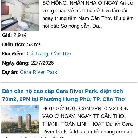
SỔ HỒNG, NHẬN NHÀ Ở NGAY An cư
vững chắc với căn hộ sở hữu lâu dài
ngay trung tâm Nam Cần Thơ. Ưu điểm
nổi bật: Sổ hồng sẵn. Đa..
Giá
: 2.9 tỷ
Diện tích
: 53 m²
Địa điểm
:
Cái Răng
,
Cần Thơ
Ngày đăng
: 22/7/2026
Dự án
:
Cara River Park
Bán căn hộ cao cấp Cara River Park, diện tích
70m2, 2PN tại Phường Hưng Phú, TP. Cần Thơ
HOT! SỞ HỮU CĂN 2PN 70M2 DỌN
VÀO Ở NGAY, NGAY TT CẦN THƠ,
THANH TOÁN LINH HOẠT Dự án Cara
River Park là khu căn hộ chung cư cao