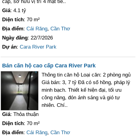
cấp, sở hữu vị trí 4 mặt tiề..
Giá
: 4.1 tỷ
Diện tích
: 70 m²
Địa điểm
:
Cái Răng
,
Cần Thơ
Ngày đăng
: 22/7/2026
Dự án
:
Cara River Park
Bán căn hộ cao cấp Cara River Park
Thông tin căn hộ Loại căn: 2 phòng ngủ
Giá bán: 3, 7 tỷ Đã có sổ hồng, pháp lý
minh bạch. Thiết kế hiện đại, tối ưu
công năng, đón ánh sáng và gió tự
nhiên. Chí..
Giá
: Thỏa thuận
Diện tích
: 70 m²
Địa điểm
:
Cái Răng
,
Cần Thơ