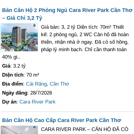
Bán Căn Hộ 2 Phòng Ngủ Cara River Park Cần Thơ
– Giá Chỉ 3,2 Tỷ
Giá bán: 3, 2 tỷ Diện tích: 70m² Thiết
kế: 2 phòng ngủ, 2 WC Căn hộ đã hoàn
thiện, nhận nhà ở ngay. Đã có sổ hồng,
pháp lý minh bạch. Chỉ cần thanh toán
40% gi..
Giá
: 3.2 tỷ
Diện tích
: 70 m²
Địa điểm
:
Cái Răng
,
Cần Thơ
Ngày đăng
: 28/7/2026
Dự án
:
Cara River Park
Bán Căn Hộ Cao Cấp Cara River Park Cần Thơ
CARA RIVER PARK – CĂN HỘ ĐÃ CÓ