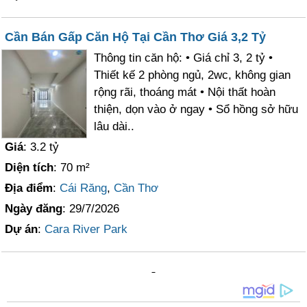
Cần Bán Gấp Căn Hộ Tại Cần Thơ Giá 3,2 Tỷ
Thông tin căn hộ: • Giá chỉ 3, 2 tỷ •
Thiết kế 2 phòng ngủ, 2wc, không gian
rộng rãi, thoáng mát • Nội thất hoàn
thiện, dọn vào ở ngay • Sổ hồng sở hữu
lâu dài..
Giá
: 3.2 tỷ
Diện tích
: 70 m²
Địa điểm
:
Cái Răng
,
Cần Thơ
Ngày đăng
: 29/7/2026
Dự án
:
Cara River Park