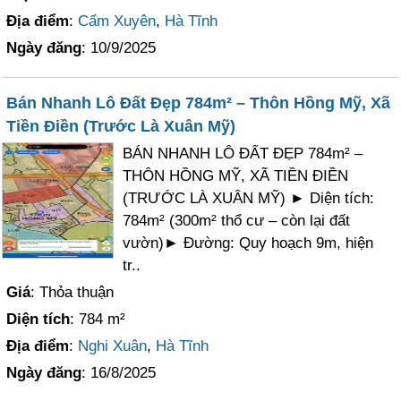
Địa điểm
:
Cẩm Xuyên
,
Hà Tĩnh
Ngày đăng
: 10/9/2025
Bán Nhanh Lô Đất Đẹp 784m² – Thôn Hồng Mỹ, Xã
Tiền Điền (Trước Là Xuân Mỹ)
BÁN NHANH LÔ ĐẤT ĐẸP 784m² –
THÔN HỒNG MỸ, XÃ TIỀN ĐIỀN
(TRƯỚC LÀ XUÂN MỸ) ► Diện tích:
784m² (300m² thổ cư – còn lại đất
vườn)► Đường: Quy hoạch 9m, hiện
tr..
Giá
: Thỏa thuận
Diện tích
: 784 m²
Địa điểm
:
Nghi Xuân
,
Hà Tĩnh
Ngày đăng
: 16/8/2025