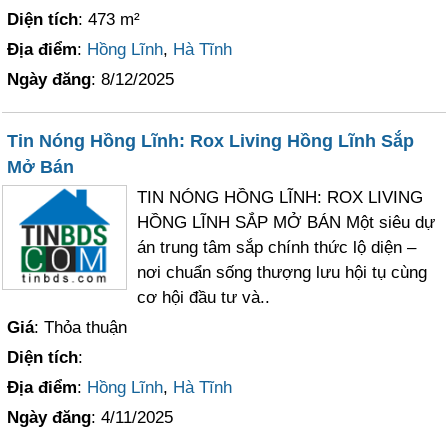
Diện tích
: 473 m²
Địa điểm
:
Hồng Lĩnh
,
Hà Tĩnh
Ngày đăng
: 8/12/2025
Tin Nóng Hồng Lĩnh: Rox Living Hồng Lĩnh Sắp
Mở Bán
TIN NÓNG HỒNG LĨNH: ROX LIVING
HỒNG LĨNH SẮP MỞ BÁN Một siêu dự
án trung tâm sắp chính thức lộ diện –
nơi chuẩn sống thượng lưu hội tụ cùng
cơ hội đầu tư và..
Giá
: Thỏa thuận
Diện tích
:
Địa điểm
:
Hồng Lĩnh
,
Hà Tĩnh
Ngày đăng
: 4/11/2025