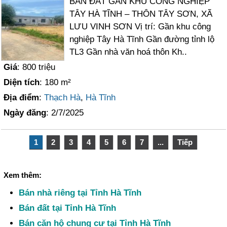
BÁN ĐẤT GẦN KHU CÔNG NGHIỆP
TÂY HÀ TĨNH – THÔN TÂY SƠN, XÃ
LƯU VINH SƠN Vị trí: Gần khu công
nghiệp Tây Hà Tĩnh Gần đường tỉnh lộ
TL3 Gần nhà văn hoá thôn Kh..
Giá
: 800 triệu
Diện tích
: 180 m²
Địa điểm
:
Thạch Hà
,
Hà Tĩnh
Ngày đăng
: 2/7/2025
1
2
3
4
5
6
7
...
Tiếp
Xem thêm:
Bán nhà riêng tại Tỉnh Hà Tĩnh
Bán đất tại Tỉnh Hà Tĩnh
Bán căn hộ chung cư tại Tỉnh Hà Tĩnh