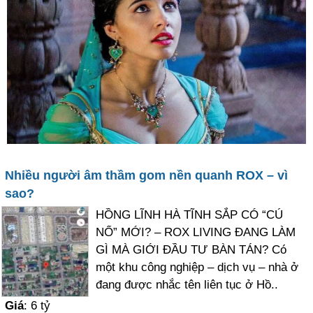
Nhiều người âm thầm gom nền quanh ROX – vì
sao?
HỒNG LĨNH HÀ TĨNH SẮP CÓ “CÚ
NỔ” MỚI? – ROX LIVING ĐANG LÀM
GÌ MÀ GIỚI ĐẦU TƯ BÀN TÁN? Có
một khu công nghiệp – dịch vụ – nhà ở
đang được nhắc tên liên tục ở Hồ..
Giá
: 6 tỷ