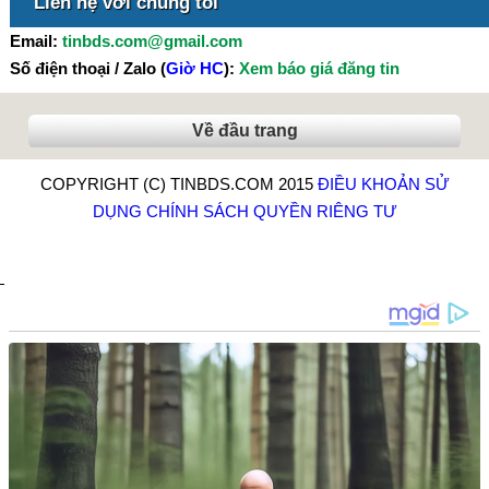
Liên hệ với chúng tôi
Email:
tinbds.com@gmail.com
Số điện thoại / Zalo (
Giờ HC
):
Xem báo giá đăng tin
Về đầu trang
COPYRIGHT (C) TINBDS.COM 2015
ĐIỀU KHOẢN SỬ
DỤNG
CHÍNH SÁCH QUYỀN RIÊNG TƯ