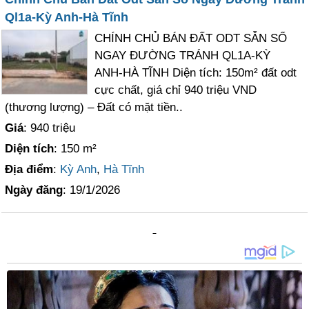
Ql1a-Kỳ Anh-Hà Tĩnh
CHÍNH CHỦ BÁN ĐẤT ODT SẴN SỔ
NGAY ĐƯỜNG TRÁNH QL1A-KỲ
ANH-HÀ TĨNH Diện tích: 150m² đất odt
cực chất, giá chỉ 940 triệu VND
(thương lượng) – Đất có mặt tiền..
Giá
: 940 triệu
Diện tích
: 150 m²
Địa điểm
:
Kỳ Anh
,
Hà Tĩnh
Ngày đăng
: 19/1/2026