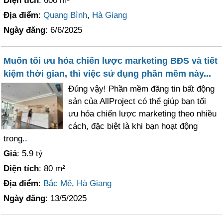
Diện tích
: 600 m²
Địa điểm
:
Quang Bình
,
Hà Giang
Ngày đăng
: 6/6/2025
Muốn tối ưu hóa chiến lược marketing BĐS và tiết
kiệm thời gian, thì việc sử dụng phần mềm này...
Đúng vậy! Phần mềm đăng tin bất động
sản của AllProject có thể giúp bạn tối
ưu hóa chiến lược marketing theo nhiều
cách, đặc biệt là khi bạn hoạt động
trong..
Giá
: 5.9 tỷ
Diện tích
: 80 m²
Địa điểm
:
Bắc Mê
,
Hà Giang
Ngày đăng
: 13/5/2025