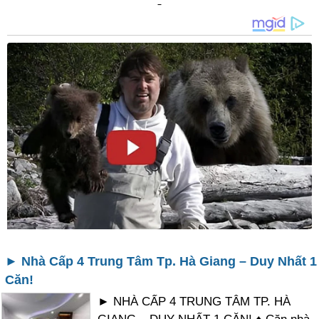
► Nhà Cấp 4 Trung Tâm Tp. Hà Giang – Duy Nhất 1
Căn!
► NHÀ CẤP 4 TRUNG TÂM TP. HÀ