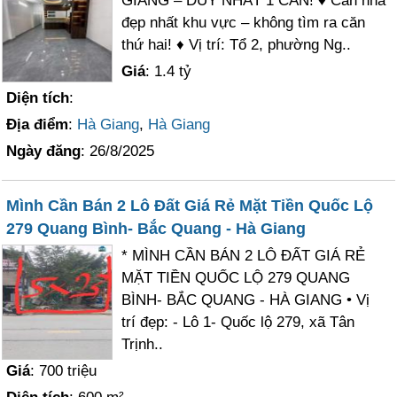
GIANG – DUY NHẤT 1 CĂN! ♦ Căn nhà
đẹp nhất khu vực – không tìm ra căn
thứ hai! ♦ Vị trí: Tổ 2, phường Ng..
Giá
: 1.4 tỷ
Diện tích
:
Địa điểm
:
Hà Giang
,
Hà Giang
Ngày đăng
: 26/8/2025
Mình Cần Bán 2 Lô Đất Giá Rẻ Mặt Tiền Quốc Lộ
279 Quang Bình- Bắc Quang - Hà Giang
* MÌNH CẦN BÁN 2 LÔ ĐẤT GIÁ RẺ
MẶT TIỀN QUỐC LỘ 279 QUANG
BÌNH- BẮC QUANG - HÀ GIANG • Vị
trí đẹp: - Lô 1- Quốc lộ 279, xã Tân
Trịnh..
Giá
: 700 triệu