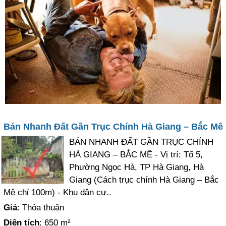
Bán Nhanh Đất Gần Trục Chính Hà Giang – Bắc Mê
BÁN NHANH ĐẤT GẦN TRỤC CHÍNH
HÀ GIANG – BẮC MÊ - Vị trí: Tổ 5,
Phường Ngọc Hà, TP Hà Giang, Hà
Giang (Cách trục chính Hà Giang – Bắc
Mê chỉ 100m) - Khu dân cư..
Giá
: Thỏa thuận
Diện tích
: 650 m²