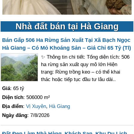
Nhà đất bán tại Hà Giang
Bán Gấp 506 Ha Rừng Sản Xuất Tại Xã Bạch Ngọc
Hà Giang – Có Mỏ Khoáng Sản – Giá Chỉ 65 Tỷ (Tl)
✨ Thông tin chi tiết: Tổng diện tích: 506
ha rừng sản xuất quy mô lớn Hiện
trạng: Rừng trồng keo – có thể khai
thác hoặc tiếp tục đầu tư lâu dài..
Giá
: 65 tỷ
Diện tích
: 506000 m²
Địa điểm
:
Vị Xuyên
,
Hà Giang
Ngày đăng
: 7/8/2026
Đất Đẹp Làm Nhà Hàng, Khách Sạn, Khu Du Lịch