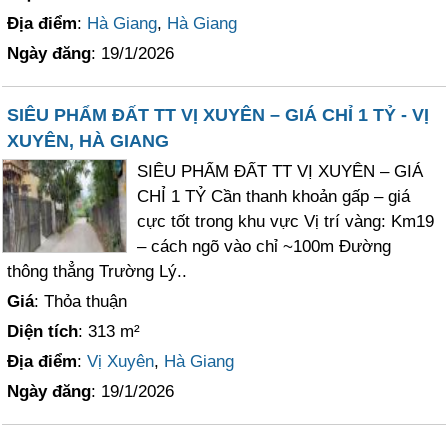
Địa điểm
:
Hà Giang
,
Hà Giang
Ngày đăng
: 19/1/2026
SIÊU PHẨM ĐẤT TT VỊ XUYÊN – GIÁ CHỈ 1 TỶ - VỊ
XUYÊN, HÀ GIANG
SIÊU PHẨM ĐẤT TT VỊ XUYÊN – GIÁ
CHỈ 1 TỶ Cần thanh khoản gấp – giá
cực tốt trong khu vực Vị trí vàng: Km19
– cách ngõ vào chỉ ~100m Đường
thông thẳng Trường Lý..
Giá
: Thỏa thuận
Diện tích
: 313 m²
Địa điểm
:
Vị Xuyên
,
Hà Giang
Ngày đăng
: 19/1/2026