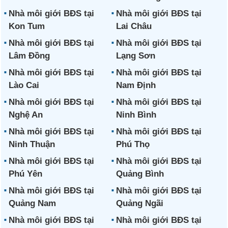
Nhà môi giới BĐS tại
Nhà môi giới BĐS tại
Kon Tum
Lai Châu
Nhà môi giới BĐS tại
Nhà môi giới BĐS tại
Lâm Đồng
Lạng Sơn
Nhà môi giới BĐS tại
Nhà môi giới BĐS tại
Lào Cai
Nam Định
Nhà môi giới BĐS tại
Nhà môi giới BĐS tại
Nghệ An
Ninh Bình
Nhà môi giới BĐS tại
Nhà môi giới BĐS tại
Ninh Thuận
Phú Thọ
Nhà môi giới BĐS tại
Nhà môi giới BĐS tại
Phú Yên
Quảng Bình
Nhà môi giới BĐS tại
Nhà môi giới BĐS tại
Quảng Nam
Quảng Ngãi
Nhà môi giới BĐS tại
Nhà môi giới BĐS tại