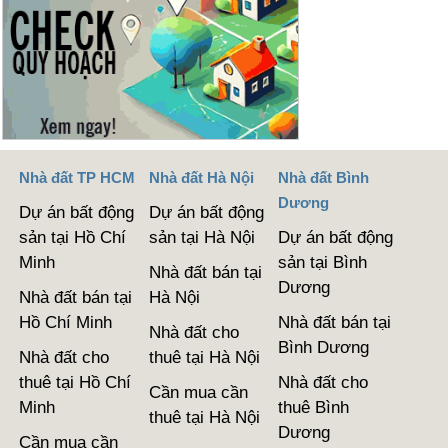
Nhà đất TP HCM
Nhà đất Hà Nội
Nhà đất Bình
Dương
Dự án bất động
Dự án bất động
sản tại Hồ Chí
sản tại Hà Nội
Dự án bất động
Minh
sản tại Bình
Nhà đất bán tại
Dương
Nhà đất bán tại
Hà Nội
Hồ Chí Minh
Nhà đất bán tại
Nhà đất cho
Bình Dương
Nhà đất cho
thuê tại Hà Nội
thuê tại Hồ Chí
Nhà đất cho
Cần mua cần
Minh
thuê Bình
thuê tại Hà Nội
Dương
Cần mua cần