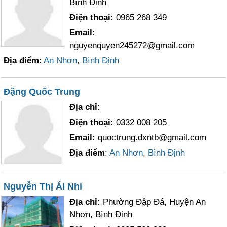
Bình Định
Điện thoại:
0965 268 349
Email:
nguyenquyen245272@gmail.com
Địa điểm
:
An Nhơn
,
Bình Định
Đặng Quốc Trung
Địa chỉ:
Điện thoại:
0332 008 205
Email:
quoctrung.dxntb@gmail.com
Địa điểm
:
An Nhơn
,
Bình Định
Nguyễn Thị Ái Nhi
Địa chỉ:
Phường Đập Đá, Huyện An
Nhơn, Bình Định