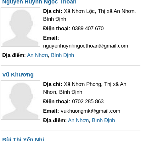
Nguyễn Huỳnh Ngọc Thoan
Địa chỉ:
Xã Nhơn Lộc, Thị xã An Nhơn,
Bình Định
Điện thoại:
0389 407 670
Email:
nguyenhuynhngocthoan@gmail.com
Địa điểm
:
An Nhơn
,
Bình Định
Vũ Khương
Địa chỉ:
Xã Nhơn Phong, Thị xã An
Nhơn, Bình Định
Điện thoại:
0702 285 863
Email:
vukhuongmk@gmail.com
Địa điểm
:
An Nhơn
,
Bình Định
Bùi Thị Yến Nhi