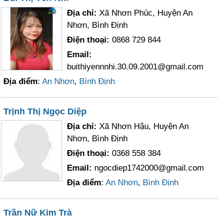
Địa chỉ:
Xã Nhơn Phúc, Huyện An
Nhơn, Bình Định
Điện thoại:
0868 729 844
Email:
buithiyennnhi.30.09.2001@gmail.com
Địa điểm
:
An Nhơn
,
Bình Định
Trịnh Thị Ngọc Diệp
Địa chỉ:
Xã Nhơn Hậu, Huyện An
Nhơn, Bình Định
Điện thoại:
0368 558 384
Email:
ngocdiep1742000@gmail.com
Địa điểm
:
An Nhơn
,
Bình Định
Trần Nữ Kim Trà