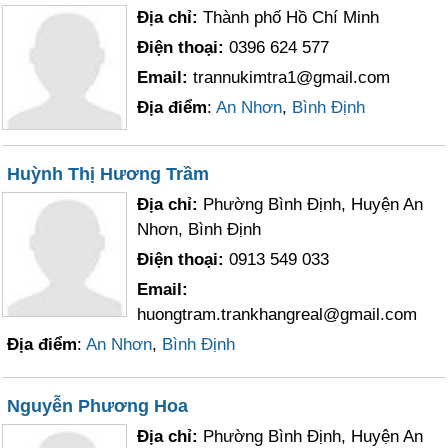
Địa chỉ:
Thành phố Hồ Chí Minh
Điện thoại:
0396 624 577
Email:
trannukimtra1@gmail.com
Địa điểm
:
An Nhơn
,
Bình Định
Huỳnh Thị Hương Trầm
Địa chỉ:
Phường Bình Định, Huyện An
Nhơn, Bình Định
Điện thoại:
0913 549 033
Email:
huongtram.trankhangreal@gmail.com
Địa điểm
:
An Nhơn
,
Bình Định
Nguyễn Phương Hoa
Địa chỉ:
Phường Bình Định, Huyện An