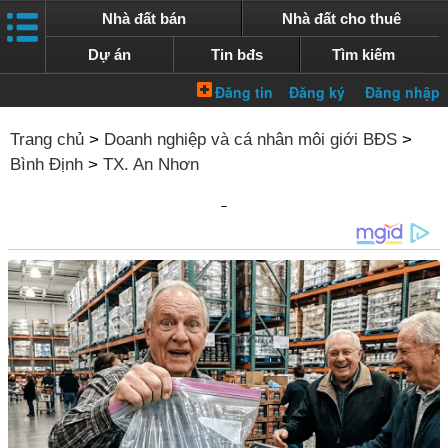
Nhà đất bán
Nhà đất cho thuê
Dự án
Tin bđs
Tìm kiếm
Trang chủ
>
Doanh nghiệp và cá nhân môi giới BĐS
>
Bình Định
>
TX. An Nhơn