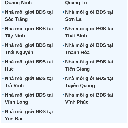
Quảng Ninh
Quảng Trị
Nhà môi giới BĐS tại
Nhà môi giới BĐS tại
Sóc Trăng
Sơn La
Nhà môi giới BĐS tại
Nhà môi giới BĐS tại
Tây Ninh
Thái Bình
Nhà môi giới BĐS tại
Nhà môi giới BĐS tại
Thái Nguyên
Thanh Hóa
Nhà môi giới BĐS tại
Nhà môi giới BĐS tại
Huế
Tiền Giang
Nhà môi giới BĐS tại
Nhà môi giới BĐS tại
Trà Vinh
Tuyên Quang
Nhà môi giới BĐS tại
Nhà môi giới BĐS tại
Vĩnh Long
Vĩnh Phúc
Nhà môi giới BĐS tại
Yên Bái