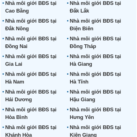
Nhà môi giới BĐS tại
Nhà môi giới BĐS tại
Cao Bằng
Đắk Lắk
Nhà môi giới BĐS tại
Nhà môi giới BĐS tại
Đắk Nông
Điện Biên
Nhà môi giới BĐS tại
Nhà môi giới BĐS tại
Đồng Nai
Đồng Tháp
Nhà môi giới BĐS tại
Nhà môi giới BĐS tại
Gia Lai
Hà Giang
Nhà môi giới BĐS tại
Nhà môi giới BĐS tại
Hà Nam
Hà Tĩnh
Nhà môi giới BĐS tại
Nhà môi giới BĐS tại
Hải Dương
Hậu Giang
Nhà môi giới BĐS tại
Nhà môi giới BĐS tại
Hòa Bình
Hưng Yên
Nhà môi giới BĐS tại
Nhà môi giới BĐS tại
Khánh Hòa
Kiên Giang