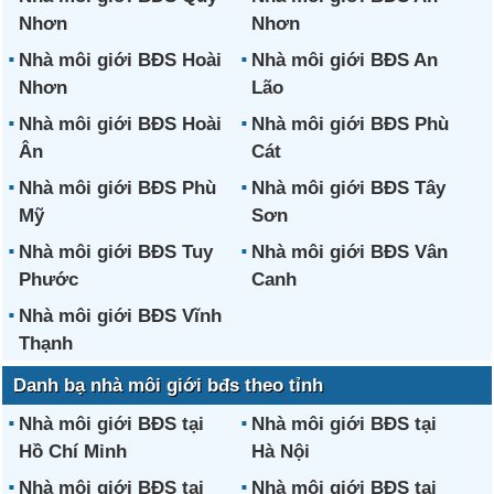
Nhơn
Nhơn
Nhà môi giới BĐS Hoài
Nhà môi giới BĐS An
Nhơn
Lão
Nhà môi giới BĐS Hoài
Nhà môi giới BĐS Phù
Ân
Cát
Nhà môi giới BĐS Phù
Nhà môi giới BĐS Tây
Mỹ
Sơn
Nhà môi giới BĐS Tuy
Nhà môi giới BĐS Vân
Phước
Canh
Nhà môi giới BĐS Vĩnh
Thạnh
Danh bạ nhà môi giới bđs theo tỉnh
Nhà môi giới BĐS tại
Nhà môi giới BĐS tại
Hồ Chí Minh
Hà Nội
Nhà môi giới BĐS tại
Nhà môi giới BĐS tại