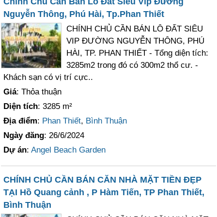
Chính Chủ Cần Bán Lô Đất Siêu Vip Đường
Nguyễn Thông, Phú Hài, Tp.Phan Thiết
CHÍNH CHỦ CẦN BÁN LÔ ĐẤT SIÊU
VIP ĐƯỜNG NGUYỄN THÔNG, PHÚ
HÀI, TP. PHAN THIẾT - Tổng diện tích:
3285m2 trong đó có 300m2 thổ cư. -
Khách sạn có vị trí cực..
Giá
: Thỏa thuận
Diện tích
: 3285 m²
Địa điểm
:
Phan Thiết
,
Bình Thuận
Ngày đăng
: 26/6/2024
Dự án
:
Angel Beach Garden
CHÍNH CHỦ CẦN BÁN CĂN NHÀ MẶT TIỀN ĐẸP
TẠI Hồ Quang cảnh , P Hàm Tiến, TP Phan Thiết,
Bình Thuận