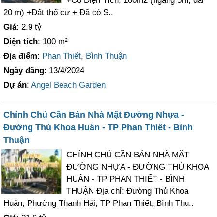
+Có Diện Tích; 100m2 (ngang 5m, dài
20 m) +Đất thổ cư + Đã có S..
Giá
: 2.9 tỷ
Diện tích
: 100 m²
Địa điểm
:
Phan Thiết
,
Bình Thuận
Ngày đăng
: 13/4/2024
Dự án
:
Angel Beach Garden
Chính Chủ Cần Bán Nhà Mặt Đường Nhựa -
Đường Thủ Khoa Huân - TP Phan Thiết - Bình
Thuận
CHÍNH CHỦ CẦN BÁN NHÀ MẶT
ĐƯỜNG NHỰA - ĐƯỜNG THỦ KHOA
HUÂN - TP PHAN THIẾT - BÌNH
THUẬN Địa chỉ: Đường Thủ Khoa
Huân, Phường Thanh Hải, TP Phan Thiết, Bình Thu..