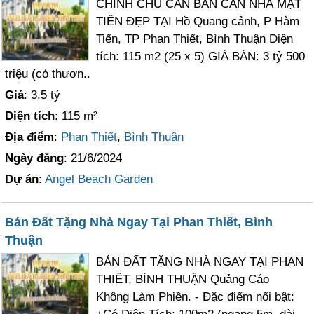
CHÍNH CHỦ CẦN BÁN CĂN NHÀ MẶT
TIỀN ĐẸP TẠI Hồ Quang cảnh, P Hàm
Tiến, TP Phan Thiết, Bình Thuận Diện
tích: 115 m2 (25 x 5) GIÁ BÁN: 3 tỷ 500
triệu (có thươn..
Giá
: 3.5 tỷ
Diện tích
: 115 m²
Địa điểm
:
Phan Thiết
,
Bình Thuận
Ngày đăng
: 21/6/2024
Dự án
:
Angel Beach Garden
Bán Đất Tặng Nhà Ngay Tại Phan Thiết, Bình
Thuận
BÁN ĐẤT TẶNG NHÀ NGAY TẠI PHAN
THIẾT, BÌNH THUẬN Quảng Cáo
Không Làm Phiền. - Đặc điểm nổi bật: