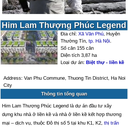
Him Lam Thượng Phúc Legend
Địa chỉ:
Xã Văn Phú
, Huyện
Thường Tín,
tp. Hà Nội
.
Số căn 155 căn
Diện tích 3,87 ha
Loại dự án:
Biệt thự - liền kề
Address: Van Phu Commune, Thuong Tin District, Ha Noi
City
Thông tin tổng quan
Him Lam Thượng Phúc Legend là dự án đầu tư xây
dựng khu nhà ở liền kề và nhà ở liền kề kết hợp thương
mại – dịch vụ, thuộc Đô thị số 5 tại khu K1, K2,
thị trấn