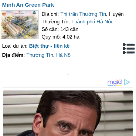
Minh An Green Park
Địa chỉ:
Thị trấn Thường Tín
, Huyện
Thường Tín,
Thành phố Hà Nội
.
Số căn: 143 căn
Quy mô: 4,02 ha
Loại dự án:
Biệt thự - liền kề
Địa điểm
:
Thường Tín
,
Hà Nội