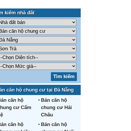
m kiếm nhà đất
án căn hộ chung cư tại Đà Nẵng
án căn hộ
Bán căn hộ
chung cư Cẩm
chung cư Hải
ệ
Châu
án căn hộ
Bán căn hộ