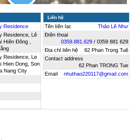
Liên hệ
y Residence
Tên liên lạc
Thảo Lê Như
 Residence, Lê
Điện thoại
i Hiên Đông ,
0359.881.629
/ 0359 881 629
Nẵng
Địa chỉ liên hệ
62 Phan Trọng Tuệ
 Residence, Le
Contact address
i Hien Dong, Son
62 Phan TRONG Tue
Da Nang City
Email
nhuthao220117@gmail.com