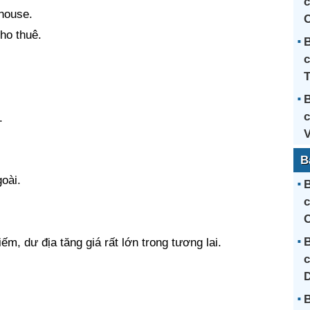
c
house.
C
cho thuê.
B
c
T
B
c
.
B
oài.
B
c
C
B
m, dư địa tăng giá rất lớn trong tương lai.
c
B