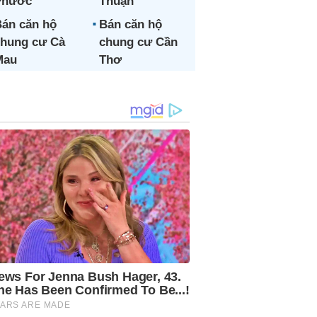
Phước
Thuận
án căn hộ
Bán căn hộ
hung cư Cà
chung cư Cần
Mau
Thơ