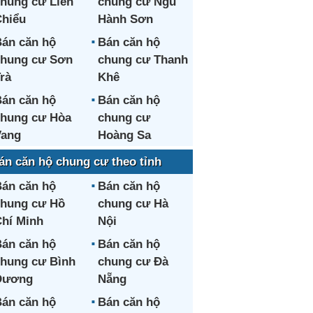
hung cư Liên
chung cư Ngũ
hiểu
Hành Sơn
án căn hộ
Bán căn hộ
hung cư Sơn
chung cư Thanh
rà
Khê
án căn hộ
Bán căn hộ
hung cư Hòa
chung cư
Vang
Hoàng Sa
án căn hộ chung cư theo tỉnh
án căn hộ
Bán căn hộ
hung cư Hồ
chung cư Hà
hí Minh
Nội
án căn hộ
Bán căn hộ
hung cư Bình
chung cư Đà
Dương
Nẵng
án căn hộ
Bán căn hộ