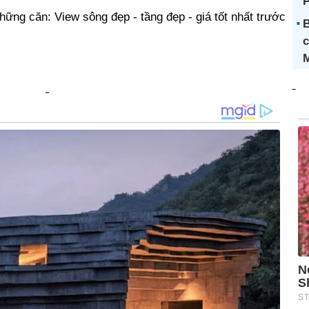
ững căn: View sông đẹp - tầng đẹp - giá tốt nhất trước
B
c