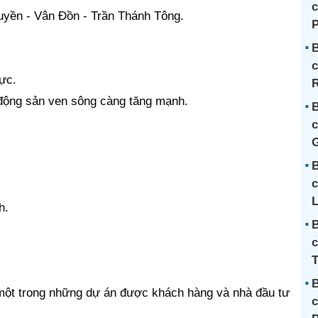
c
uyền - Vân Đồn - Trần Thánh Tông.
B
c
ực.
R
t động sản ven sông càng tăng mạnh.
B
c
G
B
c
L
h.
B
c
T
B
ột trong những dự án được khách hàng và nhà đầu tư
c