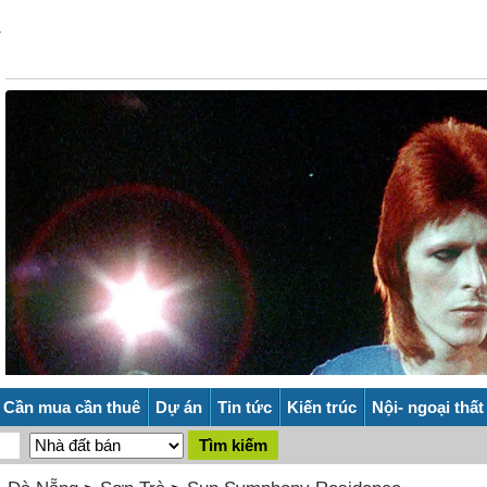
Cần mua cần thuê
Dự án
Tin tức
Kiến trúc
Nội- ngoại thất