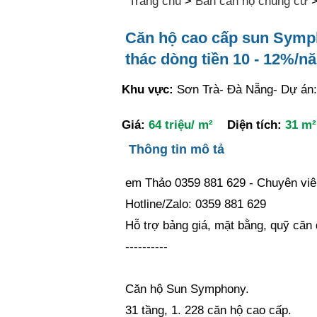
Trang chủ
>
Bán căn hộ chung cư
Căn hộ cao cấp sun Symph
thác dòng tiền 10 - 12%/n
Khu vực:
Sơn Trà- Đà Nẵng- Dự án
Giá:
64 triệu/ m²
Diện tích:
31 m²
Thông tin mô tả
em Thảo 0359 881 629 - Chuyên viê
Hotline/Zalo: 0359 881 629
Hỗ trợ bảng giá, mặt bằng, quỹ căn 
----------
Căn hộ Sun Symphony.
31 tầng, 1. 228 căn hộ cao cấp.