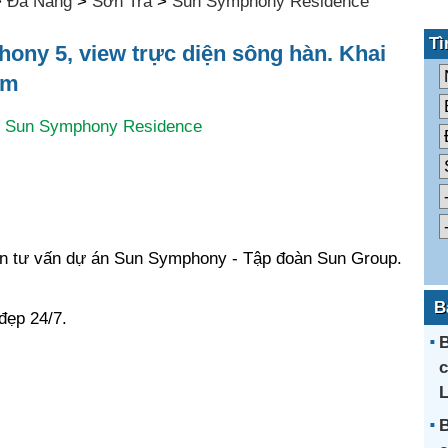
>
Đà Nẵng
>
Sơn Trà
>
Sun Symphony Residence
Tì
ony 5, view trực diện sông hàn. Khai
ăm
:
Sun Symphony Residence
n tư vấn dự án Sun Symphony - Tập đoàn Sun Group.
B
đẹp 24/7.
B
L
B