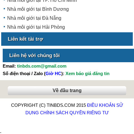
Nhà môi giới tại TP. Hồ Chí Minh
Nhà môi giới tại Bình Dương
Nhà môi giới tại Đà Nẵng
Nhà môi giới tại Hải Phòng
Liên kết tài trợ
Liên hệ với chúng tôi
Email:
tinbds.com@gmail.com
Số điện thoại / Zalo (
Giờ HC
):
Xem báo giá đăng tin
Về đầu trang
COPYRIGHT (C) TINBDS.COM 2015
ĐIỀU KHOẢN SỬ
DỤNG
CHÍNH SÁCH QUYỀN RIÊNG TƯ