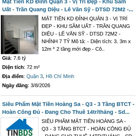
Mặt Tiền KD Đỉnh Quận 3 - Vị Trí Đẹp - Khu Sầm
Uất - Trần Quang Diệu - Lê Văn Sỹ - DTSD 72M2 -...
MẶT TIỀN KD ĐỈNH QUẬN 3 - VỊ TRÍ
ĐẸP - KHU SẦM UẤT - TRẦN QUANG
DIỆU - LÊ VĂN SỸ - DTSD 72M2 -
NHỈNH 7 TỶ Mô tả: - Diện tích: 3. 3m x
12m * 2 tầng mới đẹp - Cô..
Giá
: 7.6 tỷ
Diện tích
: 72 m²
Địa điểm
:
Quận 3
,
Hồ Chí Minh
Ngày đăng
: 3/8/2026
Siêu Phẩm Mặt Tiền Hoàng Sa - Q3 - 3 Tầng BTCT -
Hoàn Công Đủ - Đang Cho Thuê 14tr/tháng - Sd...
SIÊU PHẨM MẶT TIỀN HOÀNG SA -
Q3 - 3 TẦNG BTCT - HOÀN CÔNG ĐỦ