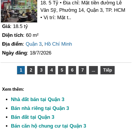
18. 5 Tỷ • Địa chỉ: Mặt tiền đường Lê
Văn Sỹ, Phường 14, Quận 3, TP. HCM
• Vị trí: Mặt t..
Giá
: 18.5 tỷ
Diện tích
: 60 m²
Địa điểm
:
Quận 3
,
Hồ Chí Minh
Ngày đăng
: 18/7/2026
1
2
3
4
5
6
7
...
Tiếp
Xem thêm:
Nhà đất bán tại Quận 3
Bán nhà riêng tại Quận 3
Bán đất tại Quận 3
Bán căn hộ chung cư tại Quận 3