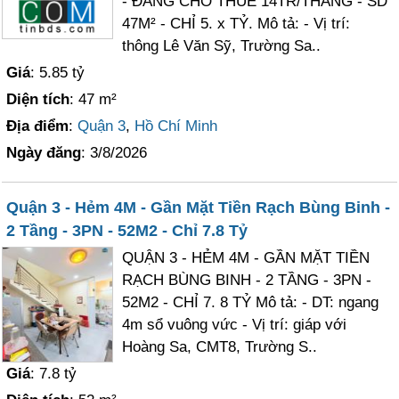
- ĐANG CHO THUÊ 14TR/THÁNG - SD
47M² - CHỈ 5. x TỶ. Mô tả: - Vị trí:
thông Lê Văn Sỹ, Trường Sa..
Giá
: 5.85 tỷ
Diện tích
: 47 m²
Địa điểm
:
Quận 3
,
Hồ Chí Minh
Ngày đăng
: 3/8/2026
Quận 3 - Hẻm 4M - Gần Mặt Tiền Rạch Bùng Binh -
2 Tầng - 3PN - 52M2 - Chỉ 7.8 Tỷ
QUẬN 3 - HẺM 4M - GẦN MẶT TIỀN
RẠCH BÙNG BINH - 2 TẦNG - 3PN -
52M2 - CHỈ 7. 8 TỶ Mô tả: - DT: ngang
4m sổ vuông vức - Vị trí: giáp với
Hoàng Sa, CMT8, Trường S..
Giá
: 7.8 tỷ