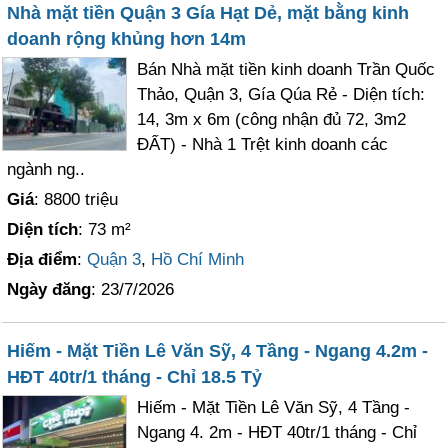
Nhà mặt tiền Quận 3 Gía Hạt Dẻ, mặt bằng kinh
doanh rộng khủng hơn 14m
Bán Nhà mặt tiền kinh doanh Trần Quốc
Thảo, Quận 3, Gía Qúa Rẻ - Diện tích:
14, 3m x 6m (công nhận đủ 72, 3m2
ĐẤT) - Nhà 1 Trệt kinh doanh các
ngành ng..
Giá
: 8800 triệu
Diện tích
: 73 m²
Địa điểm
:
Quận 3
,
Hồ Chí Minh
Ngày đăng
: 23/7/2026
Hiếm - Mặt Tiền Lê Văn Sỹ, 4 Tầng - Ngang 4.2m -
HĐT 40tr/1 tháng - Chỉ 18.5 Tỷ
Hiếm - Mặt Tiền Lê Văn Sỹ, 4 Tầng -
Ngang 4. 2m - HĐT 40tr/1 tháng - Chỉ