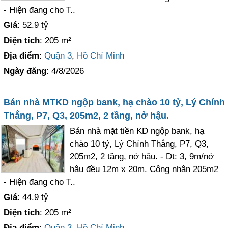
- Hiện đang cho T..
Giá
: 52.9 tỷ
Diện tích
: 205 m²
Địa điểm
:
Quận 3
,
Hồ Chí Minh
Ngày đăng
: 4/8/2026
Bán nhà MTKD ngộp bank, hạ chào 10 tỷ, Lý Chính
Thắng, P7, Q3, 205m2, 2 tầng, nở hậu.
Bán nhà mặt tiền KD ngộp bank, hạ
chào 10 tỷ, Lý Chính Thắng, P7, Q3,
205m2, 2 tầng, nở hậu. - Dt: 3, 9m/nở
hậu đều 12m x 20m. Công nhận 205m2
- Hiện đang cho T..
Giá
: 44.9 tỷ
Diện tích
: 205 m²
Địa điểm
:
Quận 3
,
Hồ Chí Minh