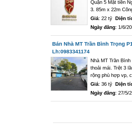
Quận 5 Mặt tiền N
3. 85m x 22m Công
Giá
: 22 tỷ
Diện tí
Ngày đăng
: 1/6/2
Bán Nhà MT Trần Bình Trọng P1
Lh:0983341174
Nhà MT Trần Bình 
thoải mái. Trệt 3
rộng phù hợp vp, c
Giá
: 36 tỷ
Diện tí
Ngày đăng
: 27/5/