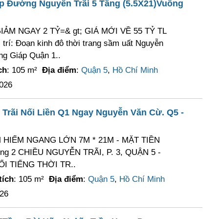
p Đường Nguyễn Trãi 5 Tầng (5.5X21)Vuông
; GIẢM NGAY 2 TỶ=& gt; GIÁ MỚI VỀ 55 TỶ TL
rí: Đoạn kinh đô thời trang sầm uất Nguyễn
ng Giáp Quận 1..
ch
: 105 m²
Địa điểm
:
Quận 5
,
Hồ Chí Minh
2026
Trãi Nối Liền Q1 Ngay Nguyễn Văn Cừ. Q5 -
 HIẾM NGANG LỚN 7M * 21M - MẶT TIỀN
g 2 CHIỀU NGUYỄN TRÃI, P. 3, QUẬN 5 -
 TIẾNG THỜI TR..
tích
: 105 m²
Địa điểm
:
Quận 5
,
Hồ Chí Minh
026