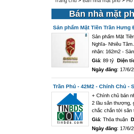
Trang chủ
>
Bán nhà mặt phố
>
Hồ 
Bán nhà mặt ph
Sản phẩm Mặt Tiền Trần Hưng 
Sản phẩm Mặt Tiền
Nghĩa- Nhiêu Tâm.
nhận: 162m2 - Sàn:
Giá
: 89 tỷ
Diện tí
Ngày đăng
: 17/6/
Trần Phú - 42M2 - Chính Chủ -
+ Chính chủ bán n
2 lầu sân thượng, 
chắc chắn tới sân
Giá
: Thỏa thuận
D
Ngày đăng
: 17/6/