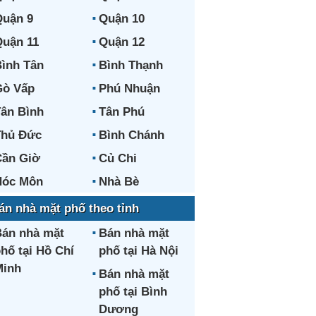
uận 9
Quận 10
uận 11
Quận 12
ình Tân
Bình Thạnh
Gò Vấp
Phú Nhuận
ân Bình
Tân Phú
Thủ Đức
Bình Chánh
ần Giờ
Củ Chi
Hóc Môn
Nhà Bè
án nhà mặt phố theo tỉnh
án nhà mặt
Bán nhà mặt
hố tại Hồ Chí
phố tại Hà Nội
Minh
Bán nhà mặt
phố tại Bình
Dương