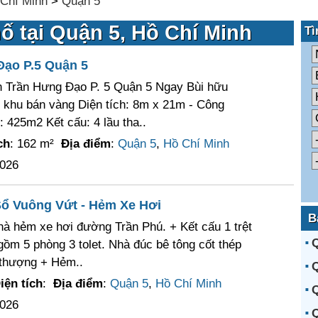
Chí Minh
>
Quận 5
ố tại Quận 5, Hồ Chí Minh
Tì
Đạo P.5 Quận 5
 Trần Hưng Đạo P. 5 Quận 5 Ngay Bùi hữu
 khu bán vàng Diện tích: 8m x 21m - Công
 425m2 Kết cấu: 4 lầu tha..
ch
: 162 m²
Địa điểm
:
Quận 5
,
Hồ Chí Minh
2026
 Sổ Vuông Vứt - Hẻm Xe Hơi
B
hà hẻm xe hơi đường Trần Phú. + Kết cấu 1 trệt
Q
gồm 5 phòng 3 tolet. Nhà đúc bê tông cốt thép
 thượng + Hẻm..
Q
iện tích
:
Địa điểm
:
Quận 5
,
Hồ Chí Minh
Q
2026
Q