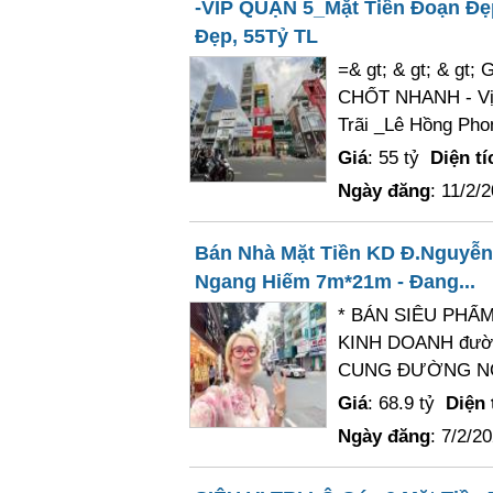
-VIP QUẬN 5_Mặt Tiền Đoạn Đẹ
Đẹp, 55Tỷ TL
=& gt; & gt; & gt
CHỐT NHANH - Vị t
Trãi _Lê Hồng Pho
Giá
: 55 tỷ
Diện tí
Ngày đăng
: 11/2/
Bán Nhà Mặt Tiền KD Đ.Nguyễn 
Ngang Hiếm 7m*21m - Đang...
* BÁN SIÊU PHẨM
KINH DOANH đườn
CUNG ĐƯỜNG NỔI
Giá
: 68.9 tỷ
Diện 
Ngày đăng
: 7/2/2