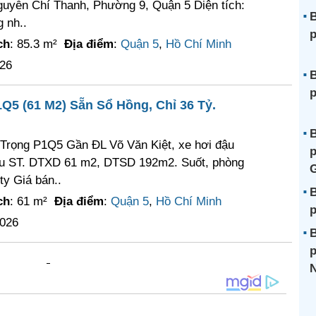
guyễn Chí Thanh, Phường 9, Quận 5 Diện tích:
B
 nh..
p
ch
: 85.3 m²
Địa điểm
:
Quận 5
,
Hồ Chí Minh
026
B
p
Q5 (61 M2) Sẵn Sổ Hồng, Chỉ 36 Tỷ.
B
Trọng P1Q5 Gần ĐL Võ Văn Kiệt, xe hơi đậu
p
 lầu ST. DTXD 61 m2, DTSD 192m2. Suốt, phòng
G
ty Giá bán..
B
ch
: 61 m²
Địa điểm
:
Quận 5
,
Hồ Chí Minh
p
2026
B
p
N