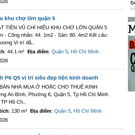
2026
ếu khu chợ lớn quận 5
T TIỀN VŨ CHÍ HIẾU KHU CHỢ LỚN QUẬN 5
m - Công nhận: 44. 1m2 - Sàn: 80. 4m2 Kết cấu:
hượng Vị trí đắ..
ch
: 44.1 m²
Địa điểm
:
Quận 5
,
Hồ Chí Minh
2026
 P6 Q5 vị trí siêu đẹp tiện kinh doanh
BÁN NHÀ MUA Ở HOẶC CHO THUÊ KINH
g An Bình, Phường 6, Quận 5, Tp Hồ Chí Minh
 TP Hồ Ch..
tích
: 130 m²
Địa điểm
:
Quận 5
,
Hồ Chí Minh
2026