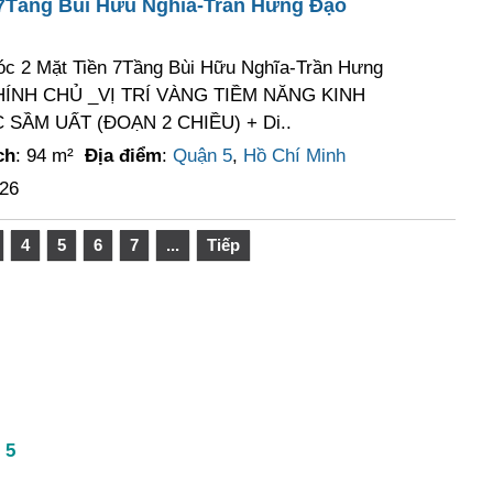
 7Tầng Bùi Hữu Nghĩa-Trần Hưng Đạo
c 2 Mặt Tiền 7Tầng Bùi Hữu Nghĩa-Trần Hưng
HÍNH CHỦ _VỊ TRÍ VÀNG TIỀM NĂNG KINH
SẦM UẤT (ĐOẠN 2 CHIỀU) + Di..
ch
: 94 m²
Địa điểm
:
Quận 5
,
Hồ Chí Minh
026
4
5
6
7
...
Tiếp
 5