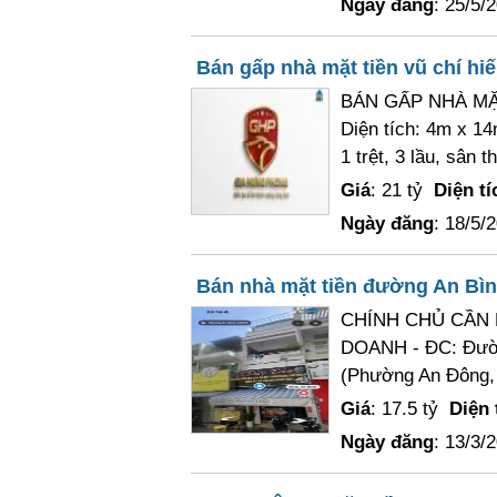
Ngày đăng
: 25/5/
Bán gấp nhà mặt tiền vũ chí hi
BÁN GẤP NHÀ MẶ
Diện tích: 4m x 14
1 trệt, 3 lầu, sân t
Giá
: 21 tỷ
Diện tí
Ngày đăng
: 18/5/
Bán nhà mặt tiền đường An Bình
CHÍNH CHỦ CẦN 
DOANH - ĐC: Đườn
(Phường An Đông,
Giá
: 17.5 tỷ
Diện 
Ngày đăng
: 13/3/