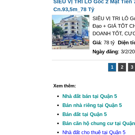
SIÊU VỊ TRI LÔ Góc 2 Mặt Tiền
Cn.93,5m_78 Tỷ
SIÊU VỊ TRI LÔ Gó
Đạo + GIÁ TỐT C
DOANH TỐT, CỰC 
Giá
: 78 tỷ
Diện tí
Ngày đăng
: 3/2/2
1
2
3
Xem thêm:
Nhà đất bán tại Quận 5
Bán nhà riêng tại Quận 5
Bán đất tại Quận 5
Bán căn hộ chung cư tại Quận
Nhà đất cho thuê tại Quận 5