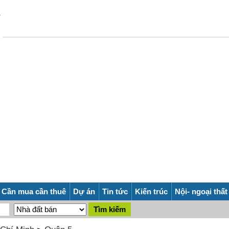
Cần mua cần thuê
Dự án
Tin tức
Kiến trúc
Nội- ngoại thất