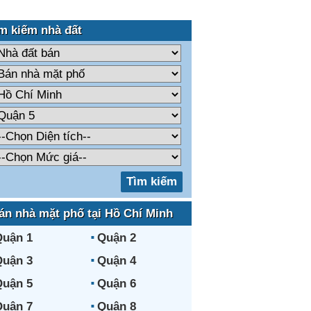
m kiếm nhà đất
án nhà mặt phố tại Hồ Chí Minh
uận 1
Quận 2
uận 3
Quận 4
uận 5
Quận 6
uận 7
Quận 8