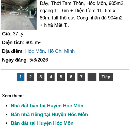
Dây, Thới Tam Thôn, Hóc Môn, 905m2,
ngang 11. 6m + Diện tích: 11. 6m x
80m, full thổ cư. Công nhận đủ 904m2
+ Nhà Mặt T..
Giá
: 37 tỷ
Diện tích
: 905 m²
Địa điểm
:
Hóc Môn
,
Hồ Chí Minh
Ngày đăng
: 5/8/2026
1
2
3
4
5
6
7
...
Tiếp
Xem thêm:
Nhà đất bán tại Huyện Hóc Môn
Bán nhà riêng tại Huyện Hóc Môn
Bán đất tại Huyện Hóc Môn