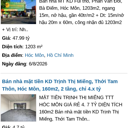
Bán nhà MT KD Ful thổ, Phan Văn Đối,
Bà Điểm, Hóc Môn, 1203m2, ngang
15m, nở hậu, gần 40tr/m2 + Dt: 15m/nở
hậu 20m x 60m, công nhận đủ 1203m2
+ Vị trí: Nh..
Giá
: 47.99 tỷ
Diện tích
: 1203 m²
Địa điểm
:
Hóc Môn
,
Hồ Chí Minh
Ngày đăng
: 6/8/2026
Bán nhà mặt tiền KD Trịnh Thị Miếng, Thới Tam
Thôn, Hóc Môn, 160m2, 2 tầng, chỉ 4.x tỷ
MẶT TIỀN TRỊNH THỊ MIẾNG TTT
HÓC MÔN GIÁ RẺ 4. 7 TỶ DIỆN TÍCH
160m2 Bán nhà mặt tiền KD Trịnh Thị
Miếng, Thới Tam Thôn..
Giá
: 4.7 tỷ