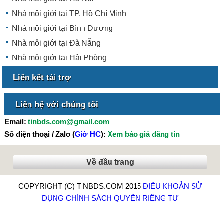
Nhà môi giới tại TP. Hồ Chí Minh
Nhà môi giới tại Bình Dương
Nhà môi giới tại Đà Nẵng
Nhà môi giới tại Hải Phòng
Liên kết tài trợ
Liên hệ với chúng tôi
Email:
tinbds.com@gmail.com
Số điện thoại / Zalo (
Giờ HC
):
Xem báo giá đăng tin
Về đầu trang
COPYRIGHT (C) TINBDS.COM 2015
ĐIỀU KHOẢN SỬ
DỤNG
CHÍNH SÁCH QUYỀN RIÊNG TƯ