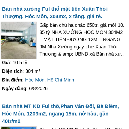
Bán nhà xưởng Ful thổ mặt tiền Xuân Thới
Thượng, Hóc Môn, 304m2, 2 tầng, giá rẻ.
Gấp bán chủ hạ chào 650tr, giá mới 10.
85 tỷ NHÀ XƯỞNG HÓC MÔN 304M2
– MẶT TIỀN ĐƯỜNG 12M – NGANG
9M Nhà Xưởng ngay chợ Xuân Thới
Thượng & amp; UBND xã Bán nhà xư..
Giá
: 10.5 tỷ
Diện tích
: 304 m²
Địa điểm
:
Hóc Môn
,
Hồ Chí Minh
Ngày đăng
: 6/8/2026
Bán nhà MT KD Ful thổ,Phan Văn Đối, Bà Điểm,
Hóc Môn, 1203m2, ngang 15m, nở hậu, gần
40tr/m2