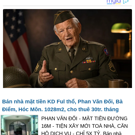
Bán nhà mặt tiền KD Ful thổ, Phan Văn Đối, Bà
Điểm, Hóc Môn. 1028m2, cho thuê 30tr. tháng
PHAN VĂN ĐỐI - MẶT TIỀN ĐƯỜNG
16M - TIỆN XÂY MỚI TOÀ NHÀ, CĂN
HỘ DỊCH VỤ - CHỈ 5X TỶ. Bán nhà