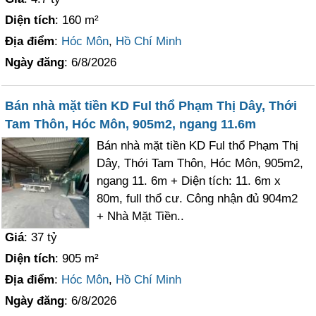
Diện tích
: 160 m²
Địa điểm
:
Hóc Môn
,
Hồ Chí Minh
Ngày đăng
: 6/8/2026
Bán nhà mặt tiền KD Ful thổ Phạm Thị Dây, Thới
Tam Thôn, Hóc Môn, 905m2, ngang 11.6m
Bán nhà mặt tiền KD Ful thổ Phạm Thị
Dây, Thới Tam Thôn, Hóc Môn, 905m2,
ngang 11. 6m + Diện tích: 11. 6m x
80m, full thổ cư. Công nhận đủ 904m2
+ Nhà Mặt Tiền..
Giá
: 37 tỷ
Diện tích
: 905 m²
Địa điểm
:
Hóc Môn
,
Hồ Chí Minh
Ngày đăng
: 6/8/2026