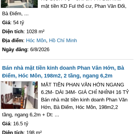
mặt tiền KD Ful thổ cư, Phan Văn Đối,
Bà Điểm, ...
Giá
: 54 tỷ
Diện tích
: 1028 m²
Địa điểm
:
Hóc Môn
,
Hồ Chí Minh
Ngày đăng
: 6/8/2026
Bán nhà mặt tiền kinh doanh Phan Văn Hớn, Bà
Điểm, Hóc Môn, 198m2, 2 tầng, ngang 6,2m
MẶT TIỀN PHAN VĂN HỚN NGANG
6.2M- DÀI 34M- GIÁ CHỈ NHỈNH 16 TỶ
Bán nhà mặt tiền kinh doanh Phan Văn
Hớn, Bà Điểm, Hóc Môn, 198m2,2
tầng, ngang 6,2m + Dt: ...
Giá
: 16.5 tỷ
Diện tích
: 198 m²