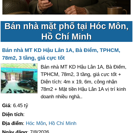
Bán nhà mặt phố tại Hóc Môn,
Hồ Chí Minh
Bán nhà MT KD Hậu Lân 1A, Bà Điểm, TPHCM,
78m2, 3 tầng, giá cực tốt
Bán nhà MT KD Hậu Lân 1A, Bà Điểm,
TPHCM, 78m2, 3 tầng, giá cực tốt +
Diện tích: 4m x 19, 6m, công nhận
78m2 + Mặt tiền Hậu Lân 1A vị trí kinh
doanh nhiều nghà..
Giá
: 6.45 tỷ
Diện tích
:
Địa điểm
:
Hóc Môn
,
Hồ Chí Minh
Ngày đăng
: 7/8/2026