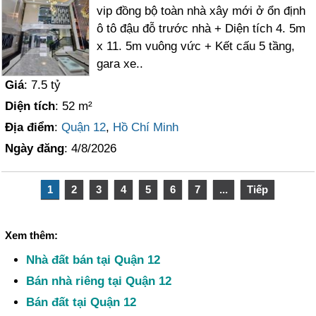
vip đồng bộ toàn nhà xây mới ở ổn định
ô tô đậu đỗ trước nhà + Diện tích 4. 5m
x 11. 5m vuông vức + Kết cấu 5 tầng,
gara xe..
Giá
: 7.5 tỷ
Diện tích
: 52 m²
Địa điểm
:
Quận 12
,
Hồ Chí Minh
Ngày đăng
: 4/8/2026
1
2
3
4
5
6
7
...
Tiếp
Xem thêm:
Nhà đất bán tại Quận 12
Bán nhà riêng tại Quận 12
Bán đất tại Quận 12