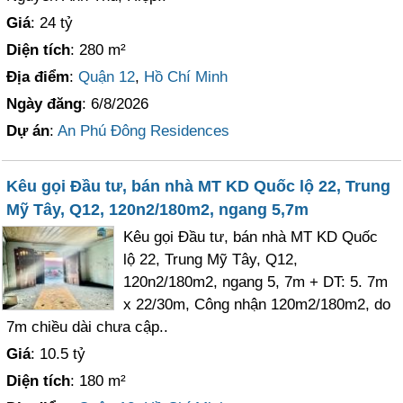
Giá
: 24 tỷ
Diện tích
: 280 m²
Địa điểm
:
Quận 12
,
Hồ Chí Minh
Ngày đăng
: 6/8/2026
Dự án
:
An Phú Đông Residences
Kêu gọi Đầu tư, bán nhà MT KD Quốc lộ 22, Trung
Mỹ Tây, Q12, 120n2/180m2, ngang 5,7m
Kêu gọi Đầu tư, bán nhà MT KD Quốc
lộ 22, Trung Mỹ Tây, Q12,
120n2/180m2, ngang 5, 7m + DT: 5. 7m
x 22/30m, Công nhận 120m2/180m2, do
7m chiều dài chưa cập..
Giá
: 10.5 tỷ
Diện tích
: 180 m²