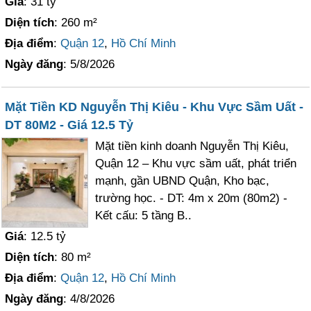
Giá
: 31 tỷ
Diện tích
: 260 m²
Địa điểm
:
Quận 12
,
Hồ Chí Minh
Ngày đăng
: 5/8/2026
Mặt Tiền KD Nguyễn Thị Kiêu - Khu Vực Sầm Uất -
DT 80M2 - Giá 12.5 Tỷ
Mặt tiền kinh doanh Nguyễn Thị Kiêu,
Quận 12 – Khu vực sầm uất, phát triển
mạnh, gần UBND Quận, Kho bạc,
trường học. - DT: 4m x 20m (80m2) -
Kết cấu: 5 tầng B..
Giá
: 12.5 tỷ
Diện tích
: 80 m²
Địa điểm
:
Quận 12
,
Hồ Chí Minh
Ngày đăng
: 4/8/2026