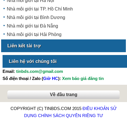
Nhà môi giới tại Hà Nội
Nhà môi giới tại TP. Hồ Chí Minh
Nhà môi giới tại Bình Dương
Nhà môi giới tại Đà Nẵng
Nhà môi giới tại Hải Phòng
Liên kết tài trợ
Liên hệ với chúng tôi
Email:
tinbds.com@gmail.com
Số điện thoại / Zalo (
Giờ HC
):
Xem báo giá đăng tin
Về đầu trang
COPYRIGHT (C) TINBDS.COM 2015
ĐIỀU KHOẢN SỬ
DỤNG
CHÍNH SÁCH QUYỀN RIÊNG TƯ