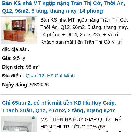
Bán KS nhà MT ngộp nặng Trần Thị Cờ, Thới An,
Q12, 96m2, 5 tầng, thang máy, 14 phòng
Bán KS nhà MT ngộp nặng Trần Thị Cờ,
Thới An, Q12, 96m2, 5 tầng, thang máy,
14 phòng + Dt: 4, 2m x 23m + Vị trí:
Khách sạn mặt tiền Trần Thị Cờ vị trí
đắc địa sát..
Giá
: 9.5 tỷ
Diện tích
: 96 m²
Địa điểm
:
Quận 12
,
Hồ Chí Minh
Ngày đăng
: 5/8/2026
Chỉ 65tr.m2, có nhà mặt tiền KD Hà Huy Giáp,
Thạnh Xuân, Q12, 207m2, 2 tầng, ngang 6,2m
MẶT TIỀN HÀ HUY GIÁP Q. 12 - RẺ
HƠN THỊ TRƯỜNG 20% (65