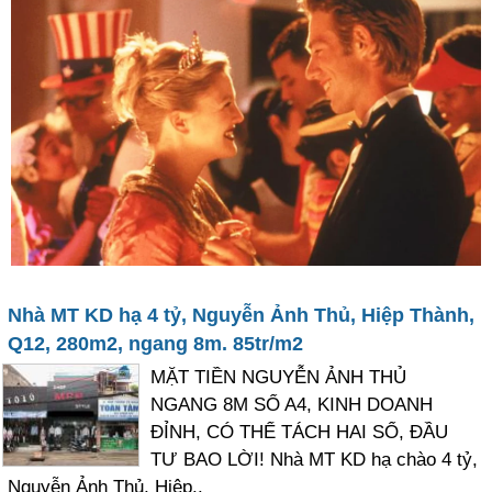
Nhà MT KD hạ 4 tỷ, Nguyễn Ảnh Thủ, Hiệp Thành,
Q12, 280m2, ngang 8m. 85tr/m2
MẶT TIỀN NGUYỄN ẢNH THỦ
NGANG 8M SỔ A4, KINH DOANH
ĐỈNH, CÓ THỂ TÁCH HAI SỔ, ĐẦU
TƯ BAO LỜI! Nhà MT KD hạ chào 4 tỷ,
Nguyễn Ảnh Thủ, Hiệp..