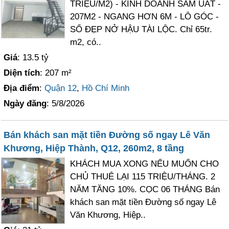
TRIỆU/M2) - KINH DOANH SẦM UẤT -
207M2 - NGANG HƠN 6M - LÔ GÓC -
SỔ ĐẸP NỞ HẬU TÀI LỘC. Chỉ 65tr.
m2, có..
Giá
: 13.5 tỷ
Diện tích
: 207 m²
Địa điểm
:
Quận 12
,
Hồ Chí Minh
Ngày đăng
: 5/8/2026
Bán khách san mặt tiền Đường số ngay Lê Văn
Khương, Hiệp Thành, Q12, 260m2, 8 tầng
KHÁCH MUA XONG NẾU MUỐN CHO
CHỦ THUÊ LẠI 115 TRIỆU/THÁNG. 2
NĂM TĂNG 10%. CỌC 06 THÁNG Bán
khách san mặt tiền Đường số ngay Lê
Văn Khương, Hiệp..