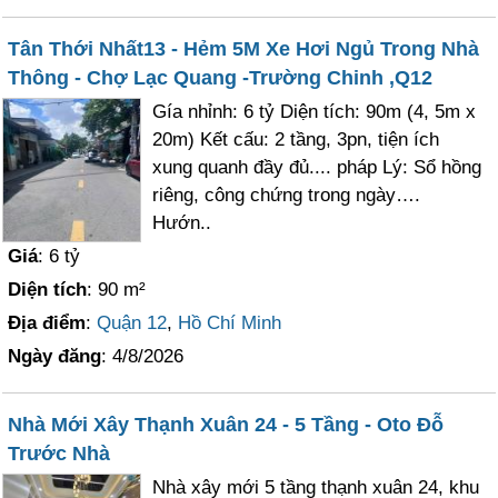
Tân Thới Nhất13 - Hẻm 5M Xe Hơi Ngủ Trong Nhà
Thông - Chợ Lạc Quang -Trường Chinh ,Q12
Gía nhỉnh: 6 tỷ Diện tích: 90m (4, 5m x
20m) Kết cấu: 2 tầng, 3pn, tiện ích
xung quanh đầy đủ.... pháp Lý: Sổ hồng
riêng, công chứng trong ngày….
Hướn..
Giá
: 6 tỷ
Diện tích
: 90 m²
Địa điểm
:
Quận 12
,
Hồ Chí Minh
Ngày đăng
: 4/8/2026
Nhà Mới Xây Thạnh Xuân 24 - 5 Tầng - Oto Đỗ
Trước Nhà
Nhà xây mới 5 tầng thạnh xuân 24, khu