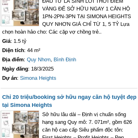
ĐẦU TƯ LÀ SINH LỜI THỜI ĐIỂM
VÀNG ĐỂ SỞ HỮU NGAY 1 CĂN HỘ
1PN-2PN-3PN TẠI SIMONA HEIGHTS
QUY NHƠN GIÁ CHỈ TỪ 1, 5 TỶ Lựa
chọn hoàn hảo cho: Các cặp vợ chồng trẻ..
Giá
: 1.5 tỷ
Diện tích
: 44 m²
Địa điểm
:
Quy Nhơn
,
Bình Định
Ngày đăng
: 18/3/2025
Dự án
:
Simona Heights
Chỉ 20 triệu/booking sở hữu ngay căn hộ tuyệt đẹp
tại Simona Heights
Sở hữu lâu dài – Định vị chuẩn sống
hạng sang Quy mô: 7. 071m², gồm 626
căn hộ cao cấp Siêu phẩm độc tôn:
First Heights – Profit Heights – Pen