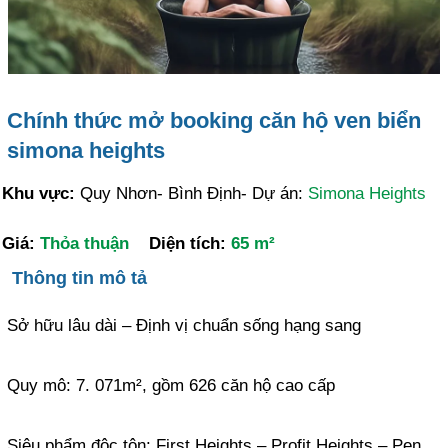
Chính thức mở booking căn hộ ven biển
simona heights
Khu vực:
Quy Nhơn- Bình Định- Dự án:
Simona Heights
Giá:
Thỏa thuận
Diện tích:
65 m²
Thông tin mô tả
Sở hữu lâu dài – Định vị chuẩn sống hạng sang
Quy mô: 7. 071m², gồm 626 căn hộ cao cấp
Siêu phẩm độc tôn: First Heights – Profit Heights – Pen