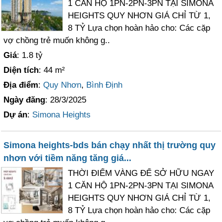
1 CĂN HỘ 1PN-2PN-3PN TẠI SIMONA
HEIGHTS QUY NHƠN GIÁ CHỈ TỪ 1,
8 TỶ Lựa chọn hoàn hảo cho: Các cặp
vợ chồng trẻ muốn không g..
Giá
: 1.8 tỷ
Diện tích
: 44 m²
Địa điểm
:
Quy Nhơn
,
Bình Định
Ngày đăng
: 28/3/2025
Dự án
:
Simona Heights
Simona heights-bds bán chạy nhất thị trường quy
nhơn với tiềm năng tăng giá...
THỜI ĐIỂM VÀNG ĐỂ SỞ HỮU NGAY
1 CĂN HỘ 1PN-2PN-3PN TẠI SIMONA
HEIGHTS QUY NHƠN GIÁ CHỈ TỪ 1,
8 TỶ Lựa chọn hoàn hảo cho: Các cặp