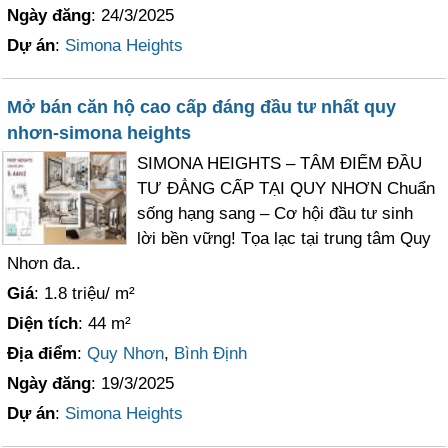
Ngày đăng
: 24/3/2025
Dự án
:
Simona Heights
Mở bán căn hộ cao cấp đáng đầu tư nhất quy
nhơn-simona heights
SIMONA HEIGHTS – TÂM ĐIỂM ĐẦU
TƯ ĐẲNG CẤP TẠI QUY NHƠN Chuẩn
sống hạng sang – Cơ hội đầu tư sinh
lời bền vững! Tọa lạc tại trung tâm Quy
Nhơn đa..
Giá
: 1.8 triệu/ m²
Diện tích
: 44 m²
Địa điểm
:
Quy Nhơn
,
Bình Định
Ngày đăng
: 19/3/2025
Dự án
:
Simona Heights