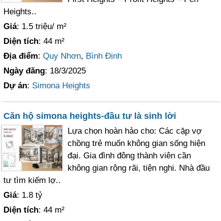
Heights..
Giá
: 1.5 triệu/ m²
Diện tích
: 44 m²
Địa điểm
:
Quy Nhơn
,
Bình Định
Ngày đăng
: 18/3/2025
Dự án
:
Simona Heights
Căn hộ simona heights-đầu tư là sinh lời
Lựa chọn hoàn hảo cho: Các cặp vợ
chồng trẻ muốn không gian sống hiện
đại. Gia đình đông thành viên cần
không gian rộng rãi, tiện nghi. Nhà đầu
tư tìm kiếm lợ..
Giá
: 1.8 tỷ
Diện tích
: 44 m²