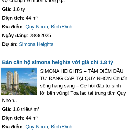
vợ chồng trẻ muốn không g..
Giá
: 1.8 tỷ
Diện tích
: 44 m²
Địa điểm
:
Quy Nhơn
,
Bình Định
Ngày đăng
: 28/3/2025
Dự án
:
Simona Heights
Bán căn hộ simona heights với giá chỉ 1.8 tỷ
SIMONA HEIGHTS – TÂM ĐIỂM ĐẦU
TƯ ĐẲNG CẤP TẠI QUY NHƠN Chuẩn
sống hạng sang – Cơ hội đầu tư sinh
lời bền vững! Tọa lạc tại trung tâm Quy
Nhơn..
Giá
: 1.8 triệu/ m²
Diện tích
: 44 m²
Địa điểm
:
Quy Nhơn
,
Bình Định