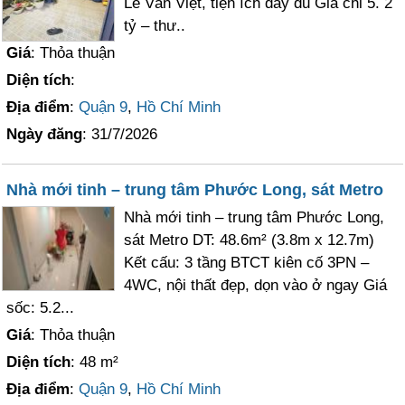
Lê Văn Việt, tiện ích đầy đủ Giá chỉ 5. 2
tỷ – thư..
Giá
: Thỏa thuận
Diện tích
:
Địa điểm
:
Quận 9
,
Hồ Chí Minh
Ngày đăng
: 31/7/2026
Nhà mới tinh – trung tâm Phước Long, sát Metro
Nhà mới tinh – trung tâm Phước Long,
sát Metro DT: 48.6m² (3.8m x 12.7m)
Kết cấu: 3 tầng BTCT kiên cố 3PN –
4WC, nội thất đẹp, dọn vào ở ngay Giá
sốc: 5.2...
Giá
: Thỏa thuận
Diện tích
: 48 m²
Địa điểm
:
Quận 9
,
Hồ Chí Minh