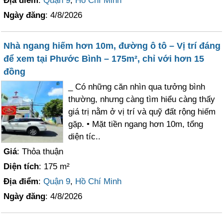
Địa điểm
:
Quận 9
,
Hồ Chí Minh
Ngày đăng
: 4/8/2026
Nhà ngang hiếm hơn 10m, đường ô tô – Vị trí đáng
để xem tại Phước Bình – 175m², chỉ với hơn 15
đồng
_ Có những căn nhìn qua tưởng bình
thường, nhưng càng tìm hiểu càng thấy
giá trị nằm ở vị trí và quỹ đất rộng hiếm
gặp. • Mặt tiền ngang hơn 10m, tổng
diện tíc..
Giá
: Thỏa thuận
Diện tích
: 175 m²
Địa điểm
:
Quận 9
,
Hồ Chí Minh
Ngày đăng
: 4/8/2026