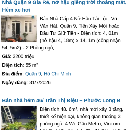
Nhà Quận 9 Gía Rẻ, nở hậu giếng trời thoáng mát,
Hẻm xe hơi
Bán Nhà Cấp 4 Nở Hậu Tài Lộc, Võ
Văn Hát, Quận 9, Tiện Xây Mới hoặc
Đầu Tư Giữ Tiền - Diện tích: 4, 01m
(nở hậu 4, 18m) x 14, 1m (công nhận
54, 5m2) - 2 Phòng ngủ,..
Giá
: 3200 triệu
Diện tích
: 55 m²
Địa điểm
:
Quận 9
,
Hồ Chí Minh
Ngày đăng
: 31/7/2026
Bán nhà hẻm 46/ Trần Thị Điệu – Phước Long B
Diện tích 48. 6m², nhà mới xây 3 tầng,
thiết kế hiện đại, không gian thoáng 3
phòng ngủ, 4 Wc Gần Metro, Vincom