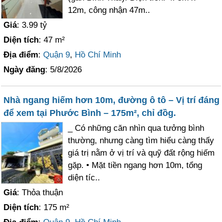
12m, công nhận 47m..
Giá
: 3.99 tỷ
Diện tích
: 47 m²
Địa điểm
:
Quận 9
,
Hồ Chí Minh
Ngày đăng
: 5/8/2026
Nhà ngang hiếm hơn 10m, đường ô tô – Vị trí đáng
để xem tại Phước Bình – 175m², chỉ đồg.
_ Có những căn nhìn qua tưởng bình
thường, nhưng càng tìm hiểu càng thấy
giá trị nằm ở vị trí và quỹ đất rộng hiếm
gặp. • Mặt tiền ngang hơn 10m, tổng
diện tíc..
Giá
: Thỏa thuận
Diện tích
: 175 m²