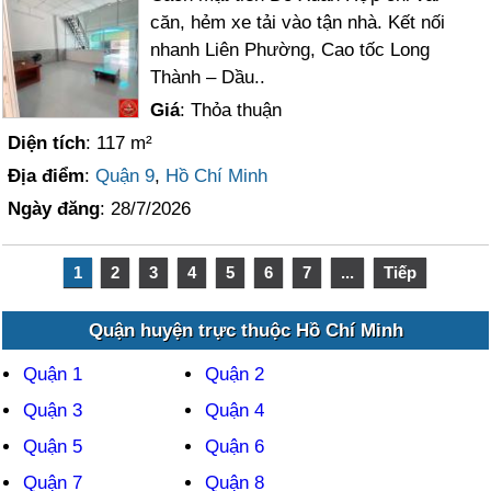
căn, hẻm xe tải vào tận nhà. Kết nối
nhanh Liên Phường, Cao tốc Long
Thành – Dầu..
Giá
: Thỏa thuận
Diện tích
: 117 m²
Địa điểm
:
Quận 9
,
Hồ Chí Minh
Ngày đăng
: 28/7/2026
1
2
3
4
5
6
7
...
Tiếp
Quận huyện trực thuộc Hồ Chí Minh
Quận 1
Quận 2
Quận 3
Quận 4
Quận 5
Quận 6
Quận 7
Quận 8