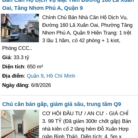
Bán Căn Hộ Dịch Vụ Mặt Tiền Đường 160 Lã Xuân
Oai, Tăng Nhơn Phú A, Quận 9
Chính Chủ Bán Nhà Căn Hộ Dịch Vụ,
Đường 160 Lã Xuân Oai, Phường Tăng
Nhơn Phú A, Quận 9 Hiện Trạng: 1 trệt
3 lầu 1 hầm, có 42 phòng + 1 kiot,
Phòng CCC..
Giá
: 33.3 tỷ
Diện tích
: 650 m²
Địa điểm
:
Quận 9
,
Hồ Chí Minh
Ngày đăng
: 6/8/2026
Chủ cần bán gấp, giảm giá sâu, trung tâm Q9
CƠ HỘI ĐẦU TƯ / AN CƯ - GIÁ CHỈ
3. 99 TỶ (Đã giảm 300tr chốt gấp) Bán
nhà kiên cố 2 tầng hẻm Đỗ Xuân Hợp
(gần Bình Thái). Diện tích: 4. 5m x