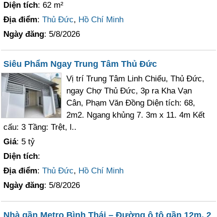
Diện tích
: 62 m²
Địa điểm
:
Thủ Đức
,
Hồ Chí Minh
Ngày đăng
: 5/8/2026
Siêu Phẩm Ngay Trung Tâm Thủ Đức
Vị trí Trung Tâm Linh Chiểu, Thủ Đức,
ngay Chợ Thủ Đức, 3p ra Kha Vạn
Cân, Phạm Văn Đồng Diện tích: 68,
2m2. Ngang khủng 7. 3m x 11. 4m Kết
cấu: 3 Tầng: Trệt, l..
Giá
: 5 tỷ
Diện tích
:
Địa điểm
:
Thủ Đức
,
Hồ Chí Minh
Ngày đăng
: 5/8/2026
Nhà gần Metro Bình Thái – Đường ô tô gần 12m, 2