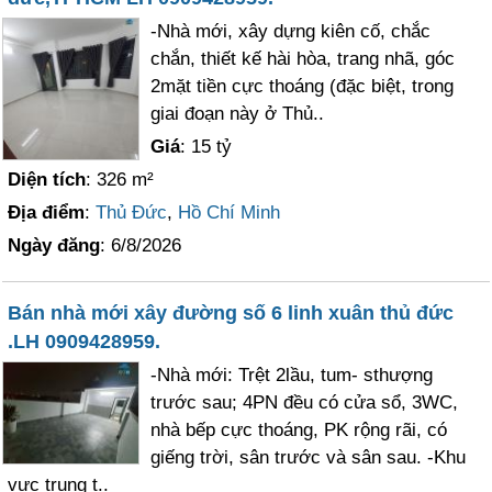
-Nhà mới, xây dựng kiên cố, chắc
chắn, thiết kế hài hòa, trang nhã, góc
2mặt tiền cực thoáng (đặc biệt, trong
giai đoạn này ở Thủ..
Giá
: 15 tỷ
Diện tích
: 326 m²
Địa điểm
:
Thủ Đức
,
Hồ Chí Minh
Ngày đăng
: 6/8/2026
Bán nhà mới xây đường số 6 linh xuân thủ đức
.LH 0909428959.
-Nhà mới: Trệt 2lầu, tum- sthượng
trước sau; 4PN đều có cửa sổ, 3WC,
nhà bếp cực thoáng, PK rộng rãi, có
giếng trời, sân trước và sân sau. -Khu
vực trung t..