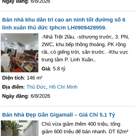
Ngày đăng
: 6/8/2026
Bán nhà khu dân trí cao an ninh tốt đường số 6
linh xuân thủ đức tphcm LH0909428959.
-Nhà Trệt 2lầu, -sthượng trước, 3. PN,
2WC, khu bếp thông thoáng, PK rộng
rãi, có giếng trời, sân trước. -Khu vực
trung tâm P. Linh Xuân..
Giá
: 5.8 tỷ
Diện tích
: 146 m²
Địa điểm
:
Thủ Đức
,
Hồ Chí Minh
Ngày đăng
: 6/8/2026
Bán Nhà Đẹp Gần Gigamall – Giá Chỉ 5.1 Tỷ
Chủ vừa giảm thêm 400 triệu, tổng
giảm 600 triệu để bán nhanh. DT 62m²