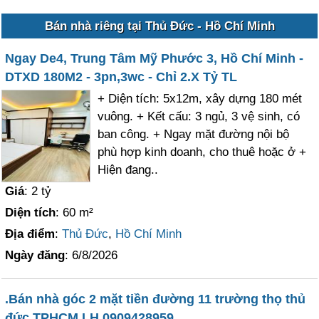
Bán nhà riêng tại Thủ Đức - Hồ Chí Minh
Ngay De4, Trung Tâm Mỹ Phước 3, Hồ Chí Minh -
DTXD 180M2 - 3pn,3wc - Chỉ 2.X Tỷ TL
+ Diện tích: 5x12m, xây dựng 180 mét
vuông. + Kết cấu: 3 ngủ, 3 vệ sinh, có
ban công. + Ngay mặt đường nội bộ
phù hợp kinh doanh, cho thuê hoặc ở +
Hiện đang..
Giá
: 2 tỷ
Diện tích
: 60 m²
Địa điểm
:
Thủ Đức
,
Hồ Chí Minh
Ngày đăng
: 6/8/2026
.Bán nhà góc 2 mặt tiền đường 11 trường thọ thủ
đức,TPHCM LH 0909428959.