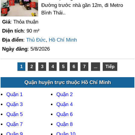
Đường trước nhà gần 12m, đi Metro
Bình Thái..
Giá
: Thỏa thuận
Diện tích
: 90 m²
Địa điểm
:
Thủ Đức
,
Hồ Chí Minh
Ngày đăng
: 5/8/2026
1
2
3
4
5
6
7
...
Tiếp
Quận huyện trực thuộc Hồ Chí Minh
Quận 1
Quận 2
Quận 3
Quận 4
Quận 5
Quận 6
Quận 7
Quận 8
Quận 9
Quận 10