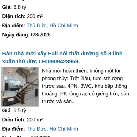
Giá
: 6.8 tỷ
Diện tích
: 200 m²
Địa điểm
:
Thủ Đức
,
Hồ Chí Minh
Ngày đăng
: 6/8/2026
Bán nhà mới xây Full nội thất đướng số 8 linh
xuân thủ đức LH:0909428959.
Nhà mới hoàn thiện, không một lỗi
phong thủy: Trệt 2lầu, tum-sthượng
trước sau, 4PN, 3WC, khu bếp thông
thoáng, PK rộng rãi, có giếng trời, sân
trước và sân..
Giá
: 6.5 tỷ
Diện tích
: 200 m²
Địa điểm
:
Thủ Đức
,
Hồ Chí Minh