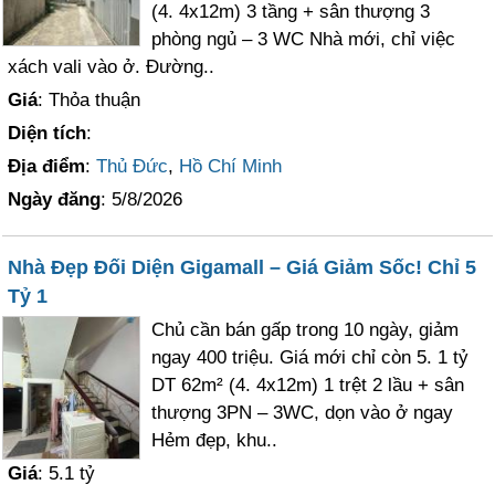
(4. 4x12m) 3 tầng + sân thượng 3
phòng ngủ – 3 WC Nhà mới, chỉ việc
xách vali vào ở. Đường..
Giá
: Thỏa thuận
Diện tích
:
Địa điểm
:
Thủ Đức
,
Hồ Chí Minh
Ngày đăng
: 5/8/2026
Nhà Đẹp Đối Diện Gigamall – Giá Giảm Sốc! Chỉ 5
Tỷ 1
Chủ cần bán gấp trong 10 ngày, giảm
ngay 400 triệu. Giá mới chỉ còn 5. 1 tỷ
DT 62m² (4. 4x12m) 1 trệt 2 lầu + sân
thượng 3PN – 3WC, dọn vào ở ngay
Hẻm đẹp, khu..
Giá
: 5.1 tỷ