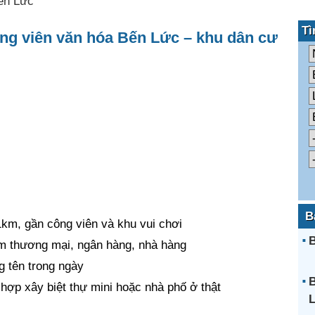
ến Lức
Tì
ng viên văn hóa Bến Lức – khu dân cư
B
 1km, gần công viên và khu vui chơi
B
tâm thương mại, ngân hàng, nhà hàng
g tên trong ngày
B
 hợp xây biệt thự mini hoặc nhà phố ở thật