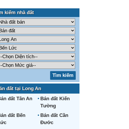
m kiếm nhà đất
án đất tại Long An
án đất Tân An
Bán đất Kiến
Tường
án đất Bến
Bán đất Cần
Lức
Đước