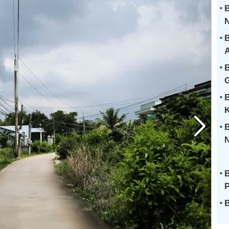
B
B
B
G
B
B
N
B
B