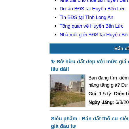
Nhà đất cho thuê tại Huyện Bến
Dự án BĐS tại Huyện Bến Lức
Tin BĐS tại Tỉnh Long An
Tổng quan về Huyện Bến Lức
Nhà môi giới BĐS tại Huyện Bế
Bán đấ
✨ Sở hữu đất đẹp với mức giá ch
lâu dài!
Bạn đang tìm kiếm m
năng tăng giá? Dự 
Giá
: 1.5 tỷ
Diện t
Ngày đăng
: 6/8/2
Siêu phẩm - Bán đất thổ cư siê
giá đầu tư