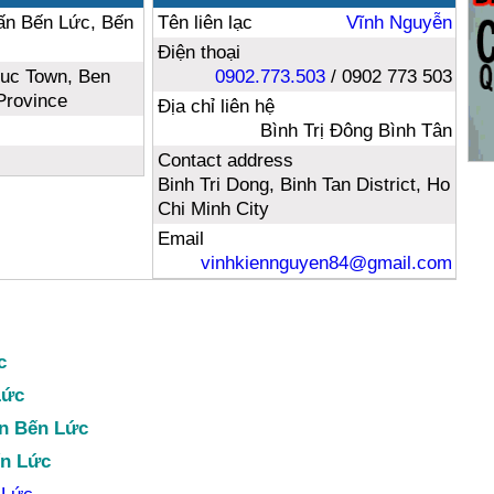
rấn Bến Lức, Bến
Tên liên lạc
Vĩnh Nguyễn
Điện thoại
Luc Town, Ben
0902.773.503
/ 0902 773 503
Province
Địa chỉ liên hệ
Bình Trị Đông Bình Tân
Contact address
Binh Tri Dong, Binh Tan District, Ho
Chi Minh City
Email
vinhkiennguyen84@gmail.com
c
Lức
ện Bến Lức
ến Lức