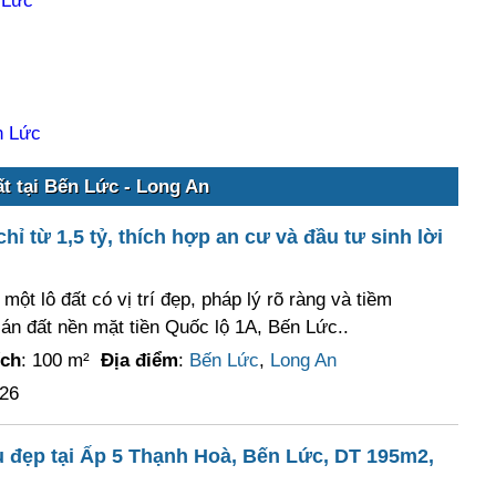
 Lức
n Lức
t tại Bến Lức - Long An
ỉ từ 1,5 tỷ, thích hợp an cư và đầu tư sinh lời
ột lô đất có vị trí đẹp, pháp lý rõ ràng và tiềm
án đất nền mặt tiền Quốc lộ 1A, Bến Lức..
ích
: 100 m²
Địa điểm
:
Bến Lức
,
Long An
026
u đẹp tại Ấp 5 Thạnh Hoà, Bến Lức, DT 195m2,