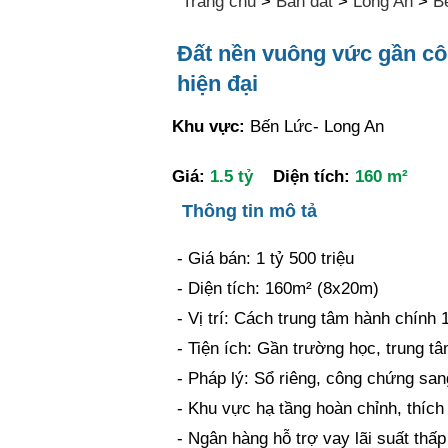
Trang chủ
>
Bán đất
>
Long An
>
B
Đất nền vuông vức gần cô
hiện đại
Khu vực:
Bến Lức- Long An
Giá:
1.5 tỷ
Diện tích:
160 m²
Thông tin mô tả
- Giá bán: 1 tỷ 500 triệu
- Diện tích: 160m² (8x20m)
- Vị trí: Cách trung tâm hành chính
- Tiện ích: Gần trường học, trung 
- Pháp lý: Sổ riêng, công chứng san
- Khu vực hạ tầng hoàn chỉnh, thích
- Ngân hàng hỗ trợ vay lãi suất thấp