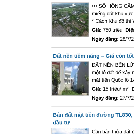
••• SỔ HỒNG CẦM
miếng đất khu vực
* Cách Khu đô thị W
Giá
: 750 triệu
Diệ
Ngày đăng
: 28/7/
Đất nền tiềm năng – Giá còn tốt,
ĐẤT NỀN BẾN LỨC 
một lô đất để xây
mặt tiền Quốc lộ 1
Giá
: 15 triệu/ m²
D
Ngày đăng
: 27/7/
Bán đất mặt tiền đường TL830, 
đầu tư
Cần bán thửa đất đ