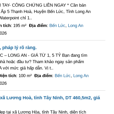
 TAY- CÔNG CHỨNG LIỀN NGAY * Cần bán
 Ấp 5 Thạnh Hoà, Huyện Bến Lức, Tỉnh Long An
aterpoint chỉ 1..
n tích
: 195 m²
Địa điểm
:
Bến Lức
,
Long An
2026
 pháp lý rõ ràng.
– LONG AN - GIÁ TỪ 1, 5 TỶ Bạn đang tìm
 nhà hoặc đầu tư? Tham khảo ngay sản phẩm
A với mức giá hấp dẫn. Vị t..
iện tích
: 100 m²
Địa điểm
:
Bến Lức
,
Long An
2026
xã Lương Hoà, tỉnh Tây Ninh, DT 460,5m2, giá
ẹp tại xã Lương Hòa, tỉnh Tây Ninh, diện tích