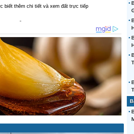
B
 biết thêm chi tiết và xem đất trực tiếp
G
B
B
B
B
B
B