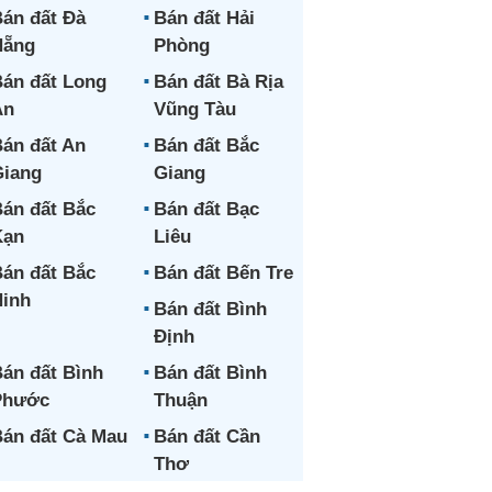
án đất Đà
Bán đất Hải
Nẵng
Phòng
án đất Long
Bán đất Bà Rịa
An
Vũng Tàu
án đất An
Bán đất Bắc
iang
Giang
án đất Bắc
Bán đất Bạc
Kạn
Liêu
án đất Bắc
Bán đất Bến Tre
inh
Bán đất Bình
Định
án đất Bình
Bán đất Bình
Phước
Thuận
án đất Cà Mau
Bán đất Cần
Thơ