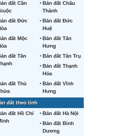
án đất Cần
Bán đất Châu
iuộc
Thành
án đất Đức
Bán đất Đức
Hòa
Huệ
án đất Mộc
Bán đất Tân
Hóa
Hưng
án đất Tân
Bán đất Tân Trụ
Thạnh
Bán đất Thạnh
Hóa
án đất Thủ
Bán đất Vĩnh
Thừa
Hưng
án đất theo tỉnh
án đất Hồ Chí
Bán đất Hà Nội
Minh
Bán đất Bình
Dương