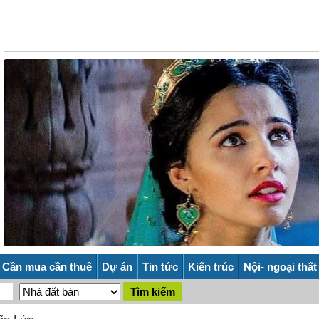
Cần mua cần thuê
Dự án
Tin tức
Kiến trúc
Nội- ngoại thất