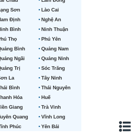
ai Châu
Lâm Đồng
Lạng Sơn
Lào Cai
Nam Định
Nghệ An
inh Bình
Ninh Thuận
hú Thọ
Phú Yên
uảng Bình
Quảng Nam
uảng Ngãi
Quảng Ninh
uảng Trị
Sóc Trăng
ơn La
Tây Ninh
hái Bình
Thái Nguyên
hanh Hóa
Huế
iền Giang
Trà Vinh
uyên Quang
Vĩnh Long
ĩnh Phúc
Yên Bái