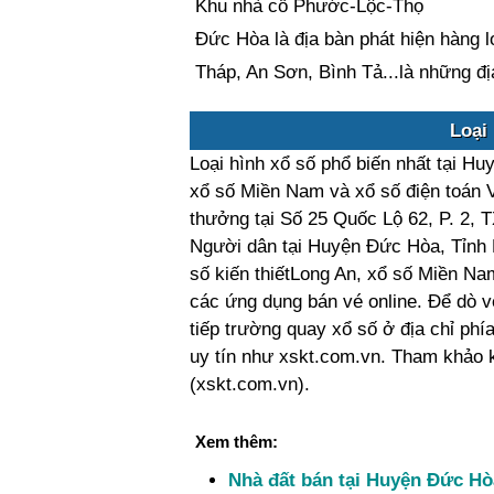
Khu nhà cổ Phước-Lộc-Thọ
Đức Hòa là địa bàn phát hiện hàng l
Tháp, An Sơn, Bình Tả...là những địa
Loại 
Loại hình xổ số phổ biến nhất tại Hu
xổ số Miền Nam và xổ số điện toán V
thưởng tại Số 25 Quốc Lộ 62, P. 2, T
Người dân tại Huyện Đức Hòa, Tỉnh L
số kiến thiếtLong An, xổ số Miền Nam 
các ứng dụng bán vé online. Để dò v
tiếp trường quay xổ số ở địa chỉ phí
uy tín như xskt.com.vn. Tham khảo kế
(xskt.com.vn).
Xem thêm:
Nhà đất bán tại Huyện Đức Hò