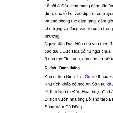
Lễ hội ở Đức Hòa mang đậm dấu ấn c
đình, các lễ hội vào dịp Tết cổ truy
và các phong tục đám tang, đám giỗ
chú trọng và đóng vai trò quan trọn
phương.
Người dân Đức Hòa chủ yếu theo đạo
cao đài…Đức Hòa có 43 ngôi chùa. Ng
3 nhà thờ Tin Lành, còn các cơ sở 
Di tích - Danh thắng
Khu di tích Bình Tả -
Óc Eo
thuộc x
Khu tích khảo cổ học An Sơn tại
xã 
Di tích Ngã tư Đức Hòa thuộc địa b
Di tích vườn nhà ông Bộ Thỏ tại x
Sông Vàm Cỏ Đông