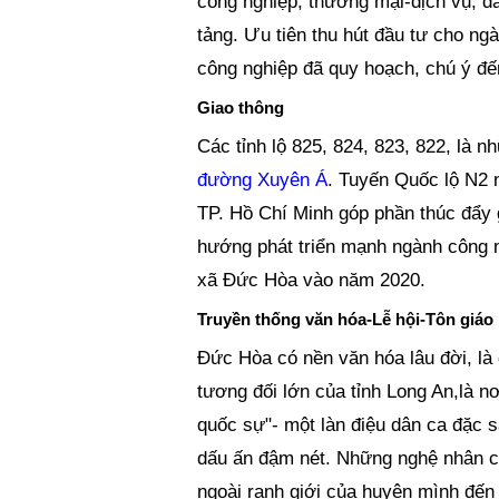
công nghiệp, thương mại-dịch vụ, dâ
tảng. Ưu tiên thu hút đầu tư cho n
công nghiệp đã quy hoạch, chú ý đế
Giao thông
Các tỉnh lộ 825, 824, 823, 822, là 
đường Xuyên Á
. Tuyến Quốc lộ N2 
TP. Hồ Chí Minh góp phần thúc đẩy 
hướng phát triển mạnh ngành công ng
xã Đức Hòa vào năm 2020.
Truyền thống văn hóa-Lễ hội-Tôn giáo
Đức Hòa có nền văn hóa lâu đời, là 
tương đối lớn của tỉnh Long An,là nơ
quốc sự"- một làn điệu dân ca đặc s
dấu ấn đậm nét. Những nghệ nhân củ
ngoài ranh giới của huyện mình đến 