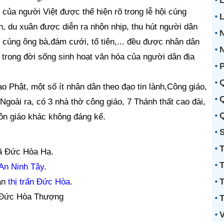
L
ủa người Việt được thể hiện rõ trong lễ hội cúng
ền, du xuân được diễn ra nhộn nhịp, thu hút người dân
 cúng ông bà,đám cưới, tổ tiên,... đều được nhân dân
N
g trong đời sống sinh hoạt văn hóa của người dân địa
P
Q
 Phật, một số ít nhân dân theo đạo tin lành,Công giáo,
Q
oài ra, có 3 nhà thờ công giáo, 7 Thánh thất cao đài,
Q
tôn giáo khác không đáng kể.
S
T
ã Đức Hòa Hạ.
T
An Ninh Tây
.
T
àn
thị trấn Đức Hòa
.
ã Đức Hòa Thượng
T
V