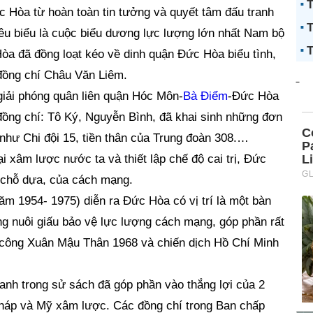
T
c Hòa từ hoàn toàn tin tưởng và quyết tâm đấu tranh
T
iêu biểu là cuộc biểu dương lực lượng lớn nhất Nam bộ
T
òa đã đồng loạt kéo về dinh quận Đức Hòa biểu tình,
đồng chí Châu Văn Liêm.
giải phóng quân liên quận Hóc Môn-
Bà Điểm
-Đức Hòa
ồng chí: Tô Ký, Nguyễn Bình, đã khai sinh những đơn
p như Chi đội 15, tiền thân của Trung đoàn 308.…
i xâm lược nước ta và thiết lập chế độ cai trị, Đức
à chỗ dựa, của cách mạng.
 1954- 1975) diễn ra Đức Hòa có vị trí là một bàn
ng nuôi giấu bảo vệ lực lượng cách mạng, góp phần rất
n công Xuân Mậu Thân 1968 và chiến dịch Hồ Chí Minh
nh trong sử sách đã góp phần vào thắng lợi của 2
háp và Mỹ xâm lược. Các đồng chí trong Ban chấp