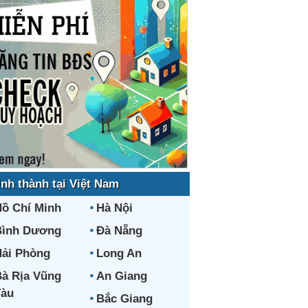
ỉnh thành tại Việt Nam
ồ Chí Minh
Hà Nội
Bình Dương
Đà Nẵng
ải Phòng
Long An
à Rịa Vũng
An Giang
Tàu
Bắc Giang