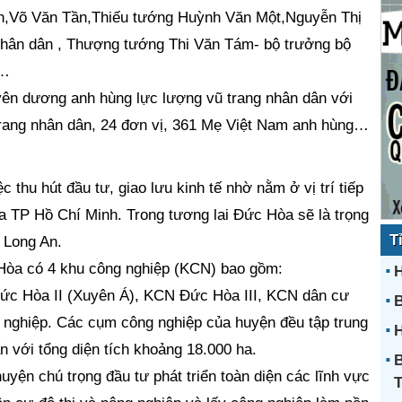
n,Võ Văn Tần,Thiếu tướng Huỳnh Văn Một,Nguyễn Thị
nhân dân , Thượng tướng Thi Văn Tám- bộ trưởng bộ
,…
n dương anh hùng lực lượng vũ trang nhân dân với
trang nhân dân, 24 đơn vị, 361 Mẹ Việt Nam anh hùng…
c thu hút đầu tư, giao lưu kinh tế nhờ nằm ở vị trí tiếp
a TP Hồ Chí Minh. Trong tương lai Đức Hòa sẽ là trọng
T
h Long An.
Hòa có 4 khu công nghiệp (KCN) bao gồm:
H
 Hòa II (Xuyên Á), KCN Đức Hòa III, KCN dân cư
 nghiệp. Các cụm công nghiệp của huyện đều tập trung
H
n với tổng diện tích khoảng 18.000 ha.
B
huyện chú trọng đầu tư phát triển toàn diện các lĩnh vực