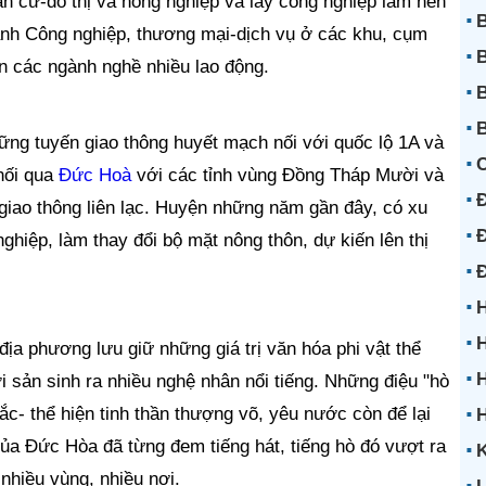
n cư-đô thị và nông nghiệp và lấy công nghiệp làm nền
B
gành Công nghiệp, thương mại-dịch vụ ở các khu, cụm
B
n các ngành nghề nhiều lao động.
B
B
những tuyến giao thông huyết mạch nối với quốc lộ 1A và
nối qua
Đức Hoà
với các tỉnh vùng Đồng Tháp Mười và
Đ
giao thông liên lạc. Huyện những năm gần đây, có xu
Đ
hiệp, làm thay đổi bộ mặt nông thôn, dự kiến lên thị
H
H
địa phương lưu giữ những giá trị văn hóa phi vật thể
H
i sản sinh ra nhiều nghệ nhân nổi tiếng. Những điệu "hò
ắc- thể hiện tinh thần thượng võ, yêu nước còn để lại
a Đức Hòa đã từng đem tiếng hát, tiếng hò đó vượt ra
K
nhiều vùng, nhiều nơi.