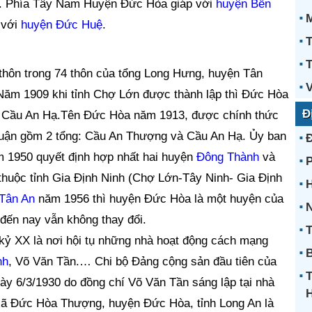
. Phía Tây Nam Huyện Đức Hòa giáp với
huyện Bến
 với
huyện Đức Huệ
.
T
T
thôn trong 74 thôn của tổng Long Hưng, huyện Tân
V
 Năm 1909 khi tỉnh Chợ Lớn được thành lập thì Đức Hòa
Đ
ổng Cầu An Hạ.Tên Đức Hòa năm 1913, được chính thức
 quận gồm 2 tổng: Cầu An Thượng và Cầu An Hạ. Ủy ban
 1950 quyết định hợp nhất hai huyện
Đông Thành
và
huộc tỉnh Gia Định Ninh (Chợ Lớn-Tây Ninh- Gia Định
H
Tân An
năm 1956 thì huyện Đức Hòa là một huyện của
N
đến nay vẫn không thay đổi.
T
kỷ XX là nơi hội tụ những nhà hoạt động cách mạng
B
nh
, Võ Văn Tần.… Chi bộ Đảng cộng sản đầu tiên của
ày 6/3/1930 do đồng chí Võ Văn Tần sáng lập tại nhà
xã Đức Hòa Thượng, huyện Đức Hòa, tỉnh Long An là