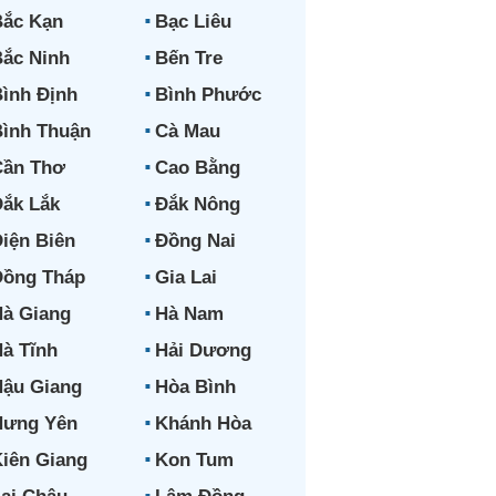
ắc Kạn
Bạc Liêu
ắc Ninh
Bến Tre
ình Định
Bình Phước
ình Thuận
Cà Mau
Cần Thơ
Cao Bằng
ắk Lắk
Đắk Nông
iện Biên
Đồng Nai
Đồng Tháp
Gia Lai
à Giang
Hà Nam
à Tĩnh
Hải Dương
ậu Giang
Hòa Bình
Hưng Yên
Khánh Hòa
iên Giang
Kon Tum