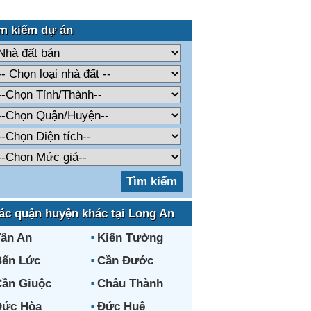
m kiếm dự án
ác quận huyện khác tại Long An
ân An
Kiến Tường
Bến Lức
Cần Đước
ần Giuộc
Châu Thành
Đức Hòa
Đức Huệ