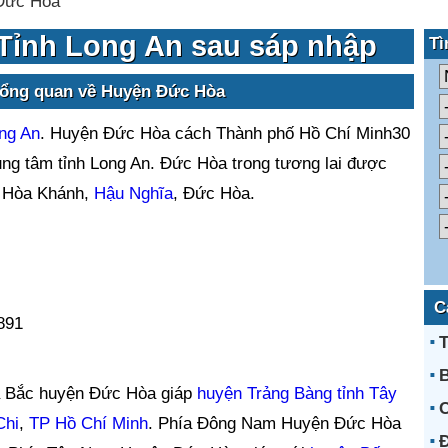
Đức Hòa
Tỉnh Long An sau sáp nhập
Tì
tổng quan về Huyện Đức Hòa
ong An
. Huyện Đức Hòa cách Thành phố Hồ Chí Minh30
ung tâm tỉnh Long An. Đức Hòa trong tương lai được
là Hòa Khánh,
Hậu Nghĩa
, Đức Hòa.
C
891
T
ía Bắc huyện Đức Hòa giáp
huyện Trảng Bàng
tỉnh Tây
C
Chi
,
TP Hồ Chí Minh
. Phía Đông Nam Huyện Đức Hòa