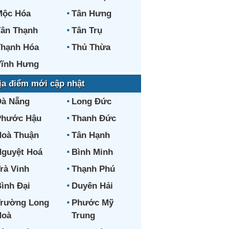
Mộc Hóa
Tân Hưng
ân Thạnh
Tân Trụ
hạnh Hóa
Thủ Thừa
ĩnh Hưng
ịa điểm mới cập nhật
Đà Nẵng
Long Đức
Phước Hậu
Thanh Đức
oà Thuận
Tân Hạnh
guyệt Hoá
Bình Minh
rà Vinh
Thạnh Phú
ình Đại
Duyên Hải
Trường Long
Phước Mỹ
Hoà
Trung