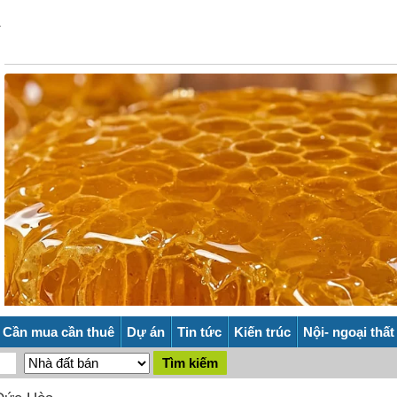
Cần mua cần thuê
Dự án
Tin tức
Kiến trúc
Nội- ngoại thất