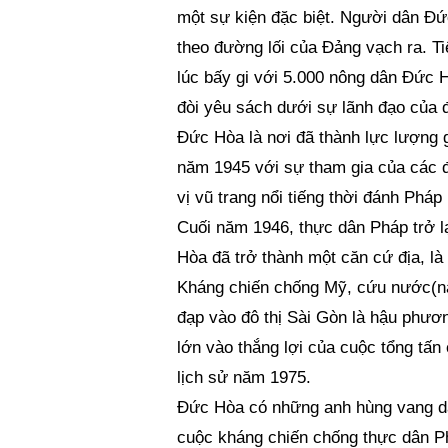
một sự kiện đặc biệt. Người dân Đứ
theo đường lối của Đảng vạch ra. T
lúc bấy gi với 5.000 nông dân Đức H
đòi yêu sách dưới sự lãnh đạo của 
Đức Hòa là nơi đã thành lực lượng 
năm 1945 với sự tham gia của các đ
vị vũ trang nổi tiếng thời đánh Phá
Cuối năm 1946, thực dân Pháp trở lạ
Hòa đã trở thành một căn cứ địa, l
Kháng chiến chống Mỹ, cứu nước(năm
đạp vào đô thị Sài Gòn là hậu phươ
lớn vào thắng lợi của cuộc tổng tấ
lịch sử năm 1975.
Đức Hòa có những anh hùng vang da
cuộc kháng chiến chống thực dân P