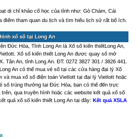
oạt di chỉ khảo cổ học của tỉnh như: Gò Chàm, Cái
 điểm tham quan du lịch và tìm hiểu lịch sử rất bổ ích.
hình xổ số tại Long An
yện Đức Hòa, Tỉnh Long An là Xổ số kiến thiếtLong An,
ietlott. Xổ số kiến thiết Long An được quay số mở
X. Tân An, tỉnh Long An. ĐT: 0272 3827 301 / 3826 441.
ong An có thể mua vé số tại các cửa hàng đại lý Xổ
và mua xổ số điện toán Vietlott tại đại lý Vietlott hoặc
é số trúng thưởng tại Đức Hòa, bạn có thể đến trực
a trên, qua truyền hình hoặc các website kết quả xổ số
t quả xổ số kiến thiết Long An tại đây:
Kết quả XSLA
a