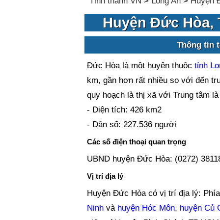
Tỉnh thành VN
>
Long An
>
Huyện 
Huyện Đức Hòa, 
Thông tin 
Đức Hòa là một huyện thuộc
tỉnh L
km, gần hơn rất nhiều so với đến tr
quy hoạch là thị xã với Trung tâm 
- Diện tích: 426 km2
- Dân số: 227.536 người
Các số điện thoại quan trọng
UBND huyện Đức Hòa: (0272) 3811
Vị trí địa lý
Huyện Đức Hòa có vị trí địa lý: Ph
Ninh
và
huyện Hóc Môn
,
huyện Củ 