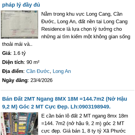
pháp lý đầy đủ
Nằm trong khu vực Long Cang, Cần
Đước, Long An, đất nền tại Long Cang
Residence là lựa chọn lý tưởng cho
những ai tìm kiếm một không gian sống
thoải mái và..
Giá
: 1.6 tỷ
Diện tích
: 90 m²
Địa điểm
:
Cần Đước
,
Long An
Ngày đăng
: 23/4/2026
Bán Đất 2MT Ngang 8MX 18M =144.7m2 (Nở Hậu
9,2 M) Góc 2 MT Cực Đẹp. Lh:0903198949.
E cần bán lô đất 2 MT ngang 8mx 18m
=144. 7m2 (nở hậu 9, 2 m) góc 2 MT
cực đẹp. Giá bán 1, 8 ty tỷ Xã Phước