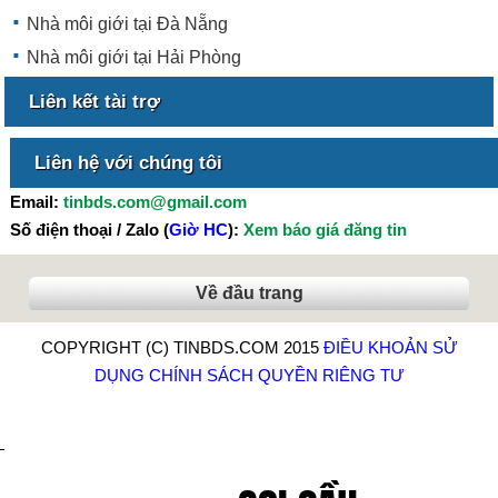
Nhà môi giới tại Đà Nẵng
Nhà môi giới tại Hải Phòng
Liên kết tài trợ
Liên hệ với chúng tôi
Email:
tinbds.com@gmail.com
Số điện thoại / Zalo (
Giờ HC
):
Xem báo giá đăng tin
Về đầu trang
COPYRIGHT (C) TINBDS.COM 2015
ĐIỀU KHOẢN SỬ
DỤNG
CHÍNH SÁCH QUYỀN RIÊNG TƯ