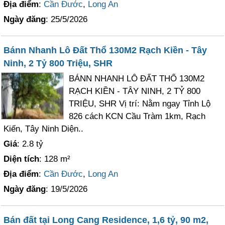
Địa điểm
:
Cần Đước
,
Long An
Ngày đăng
: 25/5/2026
Bánn Nhanh Lô Đất Thổ 130M2 Rạch Kiền - Tây
Ninh, 2 Tỷ 800 Triệu, SHR
BÁNN NHANH LÔ ĐẤT THỔ 130M2
RẠCH KIỀN - TÂY NINH, 2 TỶ 800
TRIỆU, SHR Vị trí: Nằm ngay Tỉnh Lộ
826 cách KCN Cầu Tràm 1km, Rạch
Kiến, Tây Ninh Diện..
Giá
: 2.8 tỷ
Diện tích
: 128 m²
Địa điểm
:
Cần Đước
,
Long An
Ngày đăng
: 19/5/2026
Bán đất tại Long Cang Residence, 1,6 tỷ, 90 m2,