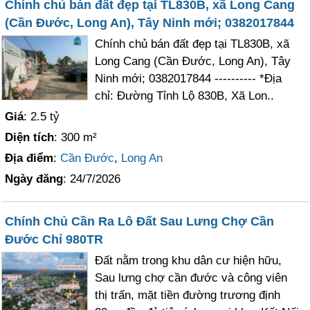
Chính chủ bán đất đẹp tại TL830B, xã Long Cang
(Cần Đước, Long An), Tây Ninh mới; 0382017844
Chính chủ bán đất đẹp tại TL830B, xã
Long Cang (Cần Đước, Long An), Tây
Ninh mới; 0382017844 ---------- *Địa
chỉ: Đường Tỉnh Lộ 830B, Xã Lon..
Giá
: 2.5 tỷ
Diện tích
: 300 m²
Địa điểm
:
Cần Đước
,
Long An
Ngày đăng
: 24/7/2026
Chính Chủ Cần Ra Lô Đất Sau Lưng Chợ Cần
Đước Chỉ 980TR
Đất nằm trong khu dân cư hiện hữu,
Sau lưng chợ cần đước và công viên
thị trấn, mặt tiền đường trương định