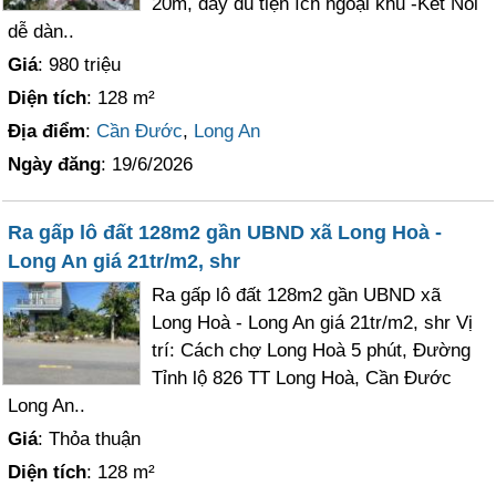
20m, đầy đủ tiện ích ngoại khu -Kết Nối
dễ dàn..
Giá
: 980 triệu
Diện tích
: 128 m²
Địa điểm
:
Cần Đước
,
Long An
Ngày đăng
: 19/6/2026
Ra gấp lô đất 128m2 gần UBND xã Long Hoà -
Long An giá 21tr/m2, shr
Ra gấp lô đất 128m2 gần UBND xã
Long Hoà - Long An giá 21tr/m2, shr Vị
trí: Cách chợ Long Hoà 5 phút, Đường
Tỉnh lộ 826 TT Long Hoà, Cần Đước
Long An..
Giá
: Thỏa thuận
Diện tích
: 128 m²