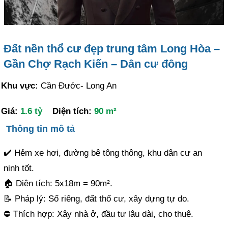
Đất nền thổ cư đẹp trung tâm Long Hòa –
Gần Chợ Rạch Kiến – Dân cư đông
Khu vực:
Cần Đước- Long An
Giá:
1.6 tỷ
Diện tích:
90 m²
Thông tin mô tả
✔️ Hẻm xe hơi, đường bê tông thông, khu dân cư an
ninh tốt.
🏠 Diện tích: 5x18m = 90m².
📝 Pháp lý: Sổ riêng, đất thổ cư, xây dựng tự do.
⛔️ Thích hợp: Xây nhà ở, đầu tư lâu dài, cho thuê.