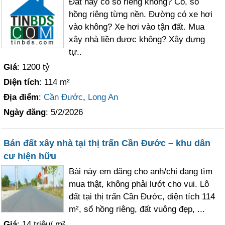
Đất này có sổ riêng không? Có, sổ
hồng riêng từng nền. Đường có xe hơi
vào không? Xe hơi vào tận đất. Mua
xây nhà liền được không? Xây dựng
tự..
Giá
: 1200 tỷ
Diện tích
: 114 m²
Địa điểm
:
Cần Đước
,
Long An
Ngày đăng
: 5/2/2026
Bán đất xây nhà tại thị trấn Cần Đước – khu dân
cư hiện hữu
Bài này em đăng cho anh/chị đang tìm
mua thật, không phải lướt cho vui. Lô
đất tại thị trấn Cần Đước, diện tích 114
m², sổ hồng riêng, đất vuông đẹp, ...
Giá
: 14 triệu/ m²