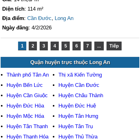
Diện tích
: 114 m²
Địa điểm
:
Cần Đước
,
Long An
Ngày đăng
: 4/2/2026
1
2
3
4
5
6
7
...
Tiếp
Quận huyện trực thuộc Long An
Thành phố Tân An
Thị xã Kiến Tường
Huyện Bến Lức
Huyện Cần Đước
Huyện Cần Giuộc
Huyện Châu Thành
Huyện Đức Hòa
Huyện Đức Huệ
Huyện Mộc Hóa
Huyện Tân Hưng
Huyện Tân Thạnh
Huyện Tân Trụ
Huyện Thạnh Hóa
Huyện Thủ Thừa