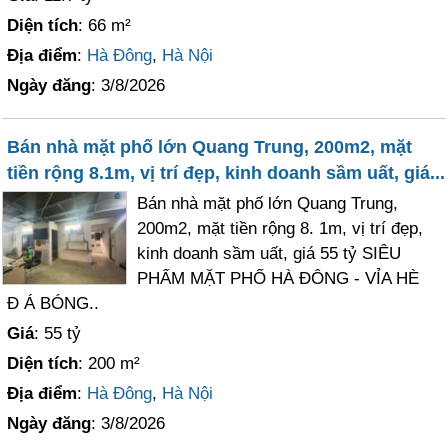
Diện tích
: 66 m²
Địa điểm
:
Hà Đông
,
Hà Nội
Ngày đăng
: 3/8/2026
Bán nhà mặt phố lớn Quang Trung, 200m2, mặt
tiền rộng 8.1m, vị trí đẹp, kinh doanh sầm uất, giá...
Bán nhà mặt phố lớn Quang Trung,
200m2, mặt tiền rộng 8. 1m, vị trí đẹp,
kinh doanh sầm uất, giá 55 tỷ SIÊU
PHẨM MẶT PHỐ HÀ ĐÔNG - VỈA HÈ
Đ Á BÓNG..
Giá
: 55 tỷ
Diện tích
: 200 m²
Địa điểm
:
Hà Đông
,
Hà Nội
Ngày đăng
: 3/8/2026