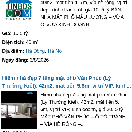
40m2, mặt tiền 4. 7m, vỉa hè rộng, vị trí
đẹp, kinh doanh tốt, giá 10. 5 tỷ BÁN
NHÀ MẶT PHỐ MẬU LƯƠNG – VỪA
Ở VỪA KINH DOANH..
Giá
: 10.5 tỷ
Diện tích
: 40 m²
Địa điểm
:
Hà Đông
,
Hà Nội
Ngày đăng
: 3/8/2026
Hiếm nhà đẹp 7 tầng mặt phố Văn Phúc (Lý
Thường Kiệt), 42m2, mặt tiền 5.6m, vị trí VIP, kinh...
Hiếm nhà đẹp 7 tầng mặt phố Văn Phúc
(Lý Thường Kiệt), 42m2, mặt tiền 5.
6m, vị trí VIP, kinh doanh, giá 20. 5 tỷ
MẶT PHỐ VĂN PHÚC – Ô TÔ TRÁNH
– VỈA HÈ RỘNG –..