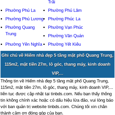
Trãi
Phường Phú La
Phường Phú Lãm
Phường Phú Lương
Phường Phúc La
Phường Quang
Phường Vạn Phúc
Trung
Phường Văn Quán
Phường Yên Nghĩa
Phường Yết Kiêu
Ghi chú về Hiếm nhà đẹp 5 tầng mặt phố Quang Trung,
115m2, mặt tiền 27m, lô góc, thang máy, kinh doanh
VIP,...
Thông tin về Hiếm nhà đẹp 5 tầng mặt phố Quang Trung,
115m2, mặt tiền 27m, lô góc, thang máy, kinh doanh VIP,...
liên tục được cập nhật tại tinbds.com. Nếu bạn thấy thông
tin không chính xác hoặc có dấu hiệu lừa đảo, vui lòng báo
với ban quản trị website tinbds.com. Chúng tôi xin chân
thành cảm ơn đóng góp của bạn.