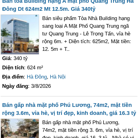
Bán tòa Building hạng A mặt phố Quang Trung Hà
Đông Dt 624m2 Mt 12.5m. Giá 340tỷ
Bán siêu phẩm Tòa Nhà Building hạng
sang loại A Mặt Phố Quang Trung ngã
tư Quang Trung - Lê Trọng Tấn, vỉa hè
rộng 6m. + Diện tích: 625m2, Mặt tiền:
12. 5m + T..
Giá
: 340 tỷ
Diện tích
: 624 m²
Địa điểm
:
Hà Đông
,
Hà Nội
Ngày đăng
: 3/8/2026
Bán gấp nhà mặt phố Phú Lương, 74m2, mặt tiền
rộng 3.6m, vỉa hè, vị trí đẹp, kinh doanh, giá 16.3 tỷ
Bán gấp nhà mặt phố Phú Lương,
74m2, mặt tiền rộng 3. 6m, vỉa hè, vị trí
đẹp, kinh doanh, giá 16. 3 tỷ - Nhà có vị