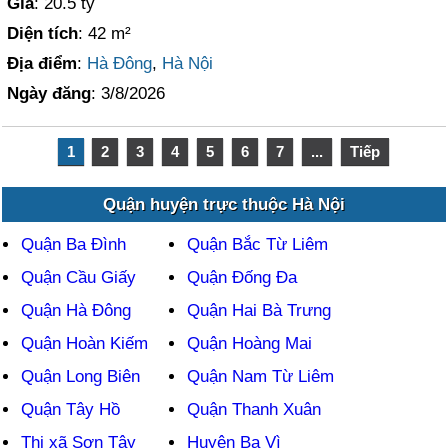
Giá
: 20.5 tỷ
Diện tích
: 42 m²
Địa điểm
:
Hà Đông
,
Hà Nội
Ngày đăng
: 3/8/2026
1
2
3
4
5
6
7
...
Tiếp
Quận huyện trực thuộc Hà Nội
Quận Ba Đình
Quận Bắc Từ Liêm
Quận Cầu Giấy
Quận Đống Đa
Quận Hà Đông
Quận Hai Bà Trưng
Quận Hoàn Kiếm
Quận Hoàng Mai
Quận Long Biên
Quận Nam Từ Liêm
Quận Tây Hồ
Quận Thanh Xuân
Thị xã Sơn Tây
Huyện Ba Vì