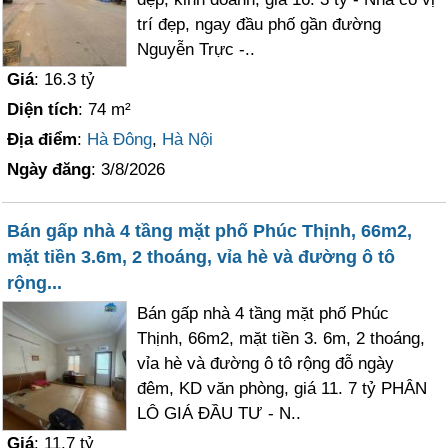
trí đẹp, ngay đầu phố gần đường
Nguyễn Trực -..
Giá
: 16.3 tỷ
Diện tích
: 74 m²
Địa điểm
:
Hà Đông
,
Hà Nội
Ngày đăng
: 3/8/2026
Bán gấp nhà 4 tầng mặt phố Phúc Thịnh, 66m2,
mặt tiền 3.6m, 2 thoáng, vỉa hè và đường ô tô
rộng...
Bán gấp nhà 4 tầng mặt phố Phúc
Thịnh, 66m2, mặt tiền 3. 6m, 2 thoáng,
vỉa hè và đường ô tô rộng đỗ ngày
đêm, KD văn phòng, giá 11. 7 tỷ PHÂN
LÔ GIÁ ĐẦU TƯ - N..
Giá
: 11.7 tỷ