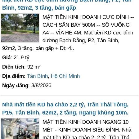
Bình, 92m2, 3 tầng, bán gấp
MẶT TIỀN KINH DOANH CỰC ĐỈNH --
CÁCH SÂN BAY 500M -- SỔ VUÔNG
A4 -- VỈA HÈ 4M. Mặt tiền KD cực đỉnh
đường Bạch Đằng, P2, Tân Bình,
92m2, 3 tầng, bán gấp + Dt: 4..
Giá
: 21.9 tỷ
Diện tích
: 92 m²
Địa điểm
:
Tân Bình
,
Hồ Chí Minh
Ngày đăng
: 3/8/2026
Nhà mặt tiền KD hạ chào 2,2 tỷ, Trần Thái Tông,
P15, Tân Bình, 62m2, 2 tầng, ngang khủng 10m.
MẶT TIỀN KINH DOANH NGANG 10
MÉT - KINH DOANH SIÊU ĐỈNH. Nhà
mặt tiền KD hạ chào 2, 2 tỷ, Trần Thái