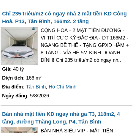
Chỉ 235 triêu/m2 có ngay nhà 2 mặt tiền KD Cộng
Hoà, P13, Tân Bình, 166m2, 2 tầng
CỘNG HOÀ - 2 MẶT TIỀN ĐƯỜNG -
VỊ TRÍ CỰC KỲ ĐẮC ĐỊA - DT 166M2 -
NGANG BỀ THẾ - TẶNG GPXD HẦM +
8 TẦNG - VỈA HÈ 5M KINH DOANH
ĐỈNH! Chỉ 235 triêu/m2 có ngay nh..
Giá
: 40 tỷ
Diện tích
: 166 m²
Địa điểm
:
Tân Bình
,
Hồ Chí Minh
Ngày đăng
: 5/8/2026
Bán nhà mặt tiền KD ngay nhà ga T3, 118m2, 4
tầng, đường Thăng Long, P4, Tân Bình
BÁN NHÀ SIÊU VIP - MẶT TIỀN