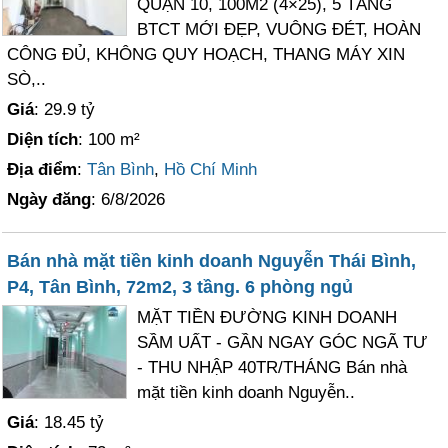
QUẬN 10, 100M2 (4×25), 5 TẦNG
BTCT MỚI ĐẸP, VUÔNG ĐÉT, HOÀN
CÔNG ĐỦ, KHÔNG QUY HOẠCH, THANG MÁY XIN
SÒ,..
Giá
: 29.9 tỷ
Diện tích
: 100 m²
Địa điểm
:
Tân Bình
,
Hồ Chí Minh
Ngày đăng
: 6/8/2026
Bán nhà mặt tiền kinh doanh Nguyễn Thái Bình,
P4, Tân Bình, 72m2, 3 tầng. 6 phòng ngủ
MẶT TIỀN ĐƯỜNG KINH DOANH
SẦM UẤT - GẦN NGAY GÓC NGÃ TƯ
- THU NHẬP 40TR/THÁNG Bán nhà
mặt tiền kinh doanh Nguyễn..
Giá
: 18.45 tỷ