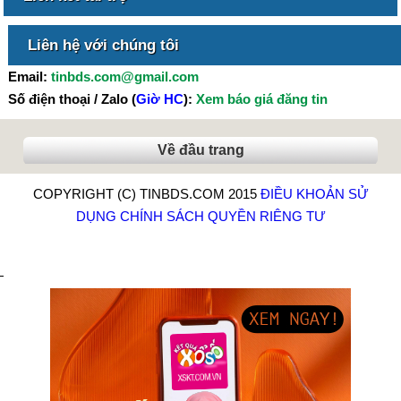
Liên hệ với chúng tôi
Email:
tinbds.com@gmail.com
Số điện thoại / Zalo (
Giờ HC
):
Xem báo giá đăng tin
Về đầu trang
COPYRIGHT (C) TINBDS.COM 2015
ĐIỀU KHOẢN SỬ
DỤNG
CHÍNH SÁCH QUYỀN RIÊNG TƯ