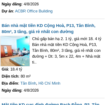
Ngày đăng
: 4/8/2026
Dự án
:
ACBR Office Building
Bán nhà mặt tiền KD Cộng Hoà, P13, Tân Bình,
80m², 3 tầng, giá rẻ nhất con đường
Chủ gấp bán hạ 2. 1 tỷ, giá mới 18. 4 tỷ
Bán nhà mặt tiền KD Cộng Hoà, P13,
Tân Bình, 80m², 3 tầng, giá rẻ nhất con
đường + Dt: 3, 5m x 22, 4m + Nhà mặt
ti..
Giá
: 18.4 tỷ
Diện tích
: 80 m²
Địa điểm
:
Tân Bình
,
Hồ Chí Minh
Ngày đăng
: 4/8/2026
Mặt tiền KD cực đỉnh đường Bạch Đằng, P2, Tân