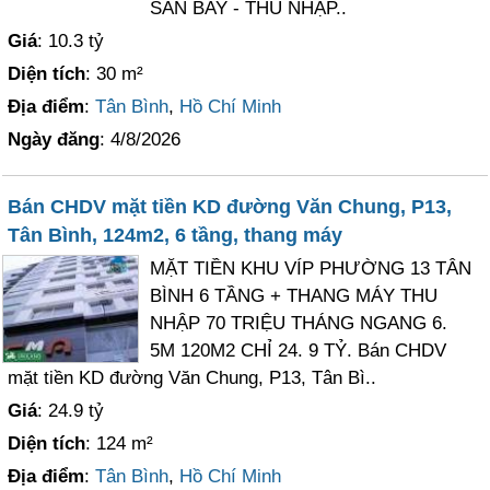
SÂN BAY - THU NHẬP..
Giá
: 10.3 tỷ
Diện tích
: 30 m²
Địa điểm
:
Tân Bình
,
Hồ Chí Minh
Ngày đăng
: 4/8/2026
Bán CHDV mặt tiền KD đường Văn Chung, P13,
Tân Bình, 124m2, 6 tầng, thang máy
MẶT TIỀN KHU VÍP PHƯỜNG 13 TÂN
BÌNH 6 TẦNG + THANG MÁY THU
NHẬP 70 TRIỆU THÁNG NGANG 6.
5M 120M2 CHỈ 24. 9 TỶ. Bán CHDV
mặt tiền KD đường Văn Chung, P13, Tân Bì..
Giá
: 24.9 tỷ
Diện tích
: 124 m²
Địa điểm
:
Tân Bình
,
Hồ Chí Minh