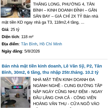
THĂNG LONG, PHƯỜNG 4, TÂN
BÌNH – KINH DOANH ĐỈNH – GẦN
SÂN BAY – GIÁ CHỈ 2X TỶ Bán nhà
mặt tiền KD ngay nhà ga T3, 118m2,4 tầng, ...
Giá
: 25 tỷ
Diện tích
: 118 m²
Địa điểm
:
Tân Bình
,
Hồ Chí Minh
Ngày đăng
: 5/8/2026
Bán nhà mặt tiền kinh doanh, Lê Văn Sỹ, P2, Tân
Bình, 30m2, 6 tầng, thu nhập 25tr.tháng. 10.2 tỷ
NHÀ MẶT TIỀN KINH DOANH ĐA
NGÀNH NGHỀ - CUNG ĐƯỜNG TẤP
NẬP NGÀY CŨNG NHƯ ĐÊM - NGAY
ĐẦU LĂNG CHA CẢ - CÔNG VIÊN
HOÀNG VĂN THỤ - CỬA NGÕ VÀO