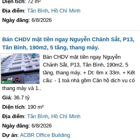
Diện tích
: 72 m²
Địa điểm
:
Tân Bình
,
Hồ Chí Minh
Ngày đăng
: 6/8/2026
Bán CHDV mặt tiền ngay Nguyễn Chánh Sắt, P13,
Tân Bình, 190m2, 5 tầng, thang máy.
Bán CHDV mặt tiền ngay Nguyễn
Chánh Sắt, P13, Tân Bình, 190m2, 5
tầng, thang máy. + Dt: 6m x 33m. + Kết
cấu: - 1 toà nhà gồm Căn hộ dịch vụ có
thang máy và 1..
Giá
: 36.7 tỷ
Diện tích
: 190 m²
Địa điểm
:
Tân Bình
,
Hồ Chí Minh
Ngày đăng
: 6/8/2026
Dự án
:
ACBR Office Building