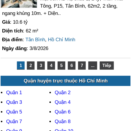
Tông, P15, Tân Bình, 62m2, 2 tầng,
ngang khủng 10m. + Diện..
Giá
: 10.6 tỷ
Diện tích
: 62 m²
Địa điểm
:
Tân Bình
,
Hồ Chí Minh
Ngày đăng
: 3/8/2026
1
2
3
4
5
6
7
...
Tiếp
Quận huyện trực thuộc Hồ Chí Minh
Quận 1
Quận 2
Quận 3
Quận 4
Quận 5
Quận 6
Quận 7
Quận 8