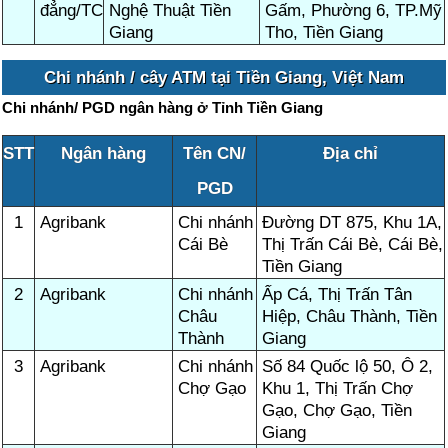
đẳng/TC
Nghệ Thuật Tiền
Gấm, Phường 6, TP.Mỹ
Giang
Tho, Tiền Giang
Chi nhánh / cây ATM tại Tiền Giang, Việt Nam
Chi nhánh/ PGD ngân hàng ở Tỉnh Tiền Giang
STT
Ngân hàng
Tên CN/
Địa chỉ
PGD
1
Agribank
Chi nhánh
Đường DT 875, Khu 1A,
Cái Bè
Thị Trấn Cái Bè, Cái Bè,
Tiền Giang
2
Agribank
Chi nhánh
Ấp Cá, Thị Trấn Tân
Châu
Hiệp, Châu Thành, Tiền
Thành
Giang
3
Agribank
Chi nhánh
Số 84 Quốc lộ 50, Ô 2,
Chợ Gạo
Khu 1, Thị Trấn Chợ
Gạo, Chợ Gạo, Tiền
Giang