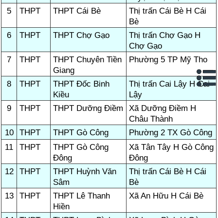
5
THPT
THPT Cái Bè
Thị trấn Cái Bè H Cái
Bè
6
THPT
THPT Chợ Gạo
Thị trấn Chợ Gạo H
Chợ Gạo
7
THPT
THPT Chuyên Tiền
Phường 5 TP Mỹ Tho
Giang
8
THPT
THPT Đốc Binh
Thị trấn Cai Lậy H Cai
Kiều
Lậy
9
THPT
THPT Dưỡng Điềm
Xã Dưỡng Điềm H
Châu Thành
10
THPT
THPT Gò Công
Phường 2 TX Gò Công
11
THPT
THPT Gò Công
Xã Tân Tây H Gò Công
Đông
Đông
12
THPT
THPT Huỳnh Văn
Thị trấn Cái Bè H Cái
Sâm
Bè
13
THPT
THPT Lê Thanh
Xã An Hữu H Cái Bè
Hiền