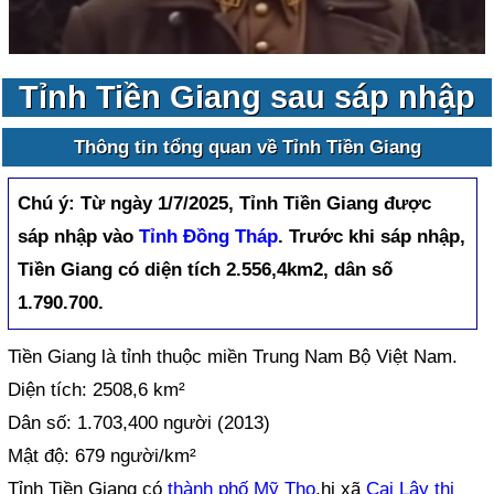
Tỉnh Tiền Giang sau sáp nhập
Thông tin tổng quan về Tỉnh Tiền Giang
Chú ý:
Từ ngày 1/7/2025, Tỉnh Tiền Giang được
sáp nhập vào
Tỉnh Đồng Tháp
. Trước khi sáp nhập,
Tiền Giang có diện tích 2.556,4km2, dân số
1.790.700.
Tiền Giang là tỉnh thuộc miền Trung Nam Bộ Việt Nam.
Diện tích: 2508,6 km²
Dân số: 1.703,400 người (2013)
Mật độ: 679 người/km²
Tỉnh Tiền Giang có
thành phố Mỹ Tho
,hị xã
Cai Lậy
thị