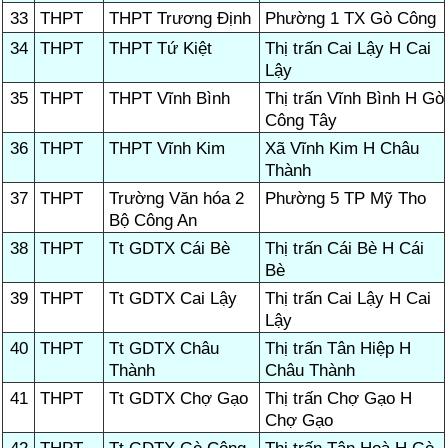
33
THPT
THPT Trương Định
Phường 1 TX Gò Công
34
THPT
THPT Tứ Kiệt
Thị trấn Cai Lậy H Cai
Lậy
35
THPT
THPT Vĩnh Bình
Thị trấn Vĩnh Bình H Gò
Công Tây
36
THPT
THPT Vĩnh Kim
Xã Vĩnh Kim H Châu
Thành
37
THPT
Trường Văn hóa 2
Phường 5 TP Mỹ Tho
Bộ Công An
38
THPT
Tt GDTX Cái Bè
Thị trấn Cái Bè H Cái
Bè
39
THPT
Tt GDTX Cai Lậy
Thị trấn Cai Lậy H Cai
Lậy
40
THPT
Tt GDTX Châu
Thị trấn Tân Hiệp H
Thành
Châu Thành
41
THPT
Tt GDTX Chợ Gạo
Thị trấn Chợ Gạo H
Chợ Gạo