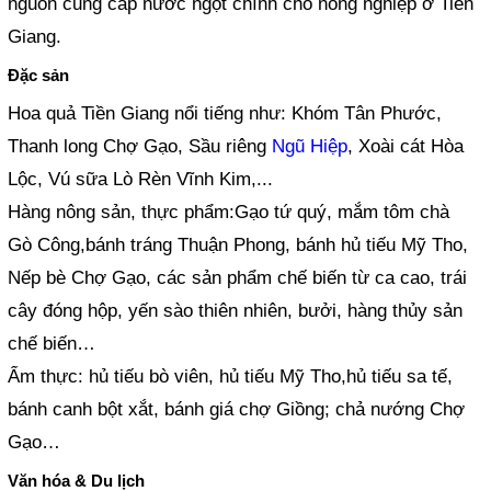
nguồn cung cấp nước ngọt chính cho nông nghiệp ở Tiền
Giang.
Đặc sản
Hoa quả Tiền Giang nổi tiếng như: Khóm Tân Phước,
Thanh long Chợ Gạo, Sầu riêng
Ngũ Hiệp
, Xoài cát Hòa
Lộc, Vú sữa Lò Rèn Vĩnh Kim,...
Hàng nông sản, thực phẩm:Gạo tứ quý, mắm tôm chà
Gò Công,bánh tráng Thuận Phong, bánh hủ tiếu Mỹ Tho,
Nếp bè Chợ Gạo, các sản phẩm chế biến từ ca cao, trái
cây đóng hộp, yến sào thiên nhiên, bưởi, hàng thủy sản
chế biến…
Ẩm thực: hủ tiếu bò viên, hủ tiếu Mỹ Tho,hủ tiếu sa tế,
bánh canh bột xắt, bánh giá chợ Giồng; chả nướng Chợ
Gạo…
Văn hóa & Du lịch