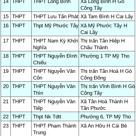
14
THPT
THPT Long Bình
Xã Long Bình H Gò
Công Tây
15
THPT
THPT Lưu Tấn Phát
Xã Tam Bình H Cai Lậy
16
THPT
Thpt Mỹ Phước Tây
Xã Mỹ Phước Tây H
Cai Lậy
17
THPT
THPT Nam Kỳ Khởi
Thị trấn Tân Hiệp H
Nghĩa
Châu Thành
18
THPT
THPT Nguyễn Đình
Phường 1 TP Mỹ Tho
Chiểu
19
THPT
THPT Nguyễn Văn
Thị trấn Tân Hoà H Gò
Côn
Công Đông
20
THPT
THPT Nguyễn Văn
Thị trấn Vĩnh Bình H Gò
Thìn
Công Tây
21
THPT
THPT Nguyễn Văn
Xã Tân Hoà Thành H
Tiếp
Tân Phước
22
THPT
Thpt Nk Tdtt
Phường 6, TP Mỹ Tho
23
THPT
THPT Phạm Thành
Xã An Hữu H Cái Bè
Trung