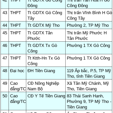
42
THPT
Tt GDTX Gò Công
Thị trấn Tân Hoà H Gò
Đông
Công Đông
43
THPT
Tt GDTX Gò Công
Thị trấn Vĩnh Bình H Gò
Tây
Công Tây
44
THPT
Tt GDTX Mỹ Tho
Phường 2, TP Mỹ Tho
45
THPT
Tt GDTX Tân
Thị trấn Mỹ Phước H
Phước
Tân Phước
46
THPT
Tt GDTX Tx Gò
Phường 1 TX Gò Công
Công
47
THPT
Tt Ktth-Hn Tx Gò
Phường 1 TX Gò Công
Công
48
Đại học
ĐH Tiền Giang
119 Ấp bắc, P.5, TP Mỹ
Tho, tỉnh Tiền Giang
49
Cao
CĐ Nông Nghiệp
Xã Tân Mỹ Chánh, Mỹ
đẳng/TC
Nam Bộ
Tho, Tiền Giang
50
Cao
CĐ Y Tế Tiền Giang
83 Thái Sanh Hạnh,
đẳng/TC
Phường 9, TP Mỹ Tho -
Tiền Giang