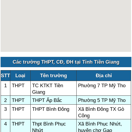
Các trường THPT, CĐ, ĐH tại Tỉnh Tiền Giang
STT
Loại
Tên trường
Địa chỉ
1
THPT
TC KTKT Tiền
Phường 7 TP Mỹ Tho
Giang
2
THPT
THPT Ấp Bắc
Phường 5 TP Mỹ Tho
3
THPT
THPT Bình Đông
Xã Bình Đông TX Gò
Công
4
THPT
Thpt Bình Phục
Xã Bình Phục Nhứt,
Nhứt
huyện chợ Gạo