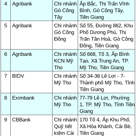
4
Agribank
Chi nhánh
Ấp Bắc, Thị Trấn Vĩnh
Gò Công
Bình, Gò Công Tây,
Tây
Tiền Giang
5
Agribank
Chi nhánh
Số 55, Đường 862, Khu
Gò Công
Phố Dương Phú, Thị
Đông
Trấn Tân Hoà, Gò Công
Đông, Tiền Giang
6
Agribank
Chi nhánh
Số 668, Tổ 3, Ấp Bình
KCN Mỹ
Tạo, Xã Trung An, TP.
Tho
Mỹ Tho, Tiền Giang
7
BIDV
Chi nhánh
Số 34-36 Lê Lợi - 7-
Mỹ Tho
Thành phố Mỹ Tho, Tỉnh
Tiền Giang
8
Eximbank
Chi nhánh
77-79 Lê Lợi, Phường
Mỹ Tho
1, TP. Mỹ Tho, Tỉnh Tiền
Giang
9
CBBank
Chi nhánh
170 Tổ 4, Ấp Khu Phố,
Quỹ tiết
Xã Hòa Khánh, Cái Bè,
kiệm Cái
Tiền Giang