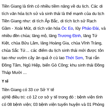
Tiền Giang là tỉnh có nhiều tiềm năng về du lịch. Các di
tích văn hóa lịch sử và sinh thái là thế mạnh của du lịch
Tiền Giang như: di tích Ấp Bắc, di tích lịch sử Rạch
Gầm - Xoài Mút, di tích văn hóa
Óc Eo
, lũy
Pháo Đài
, và
nhiều đền chùa; lăng mộ, lăng
Trương Định
, lăng Tứ
Kiệt, chùa Bửu Lâm, lăng Hoàng Gia, chùa Vĩnh Tràng,
chùa Sắc Tứ… các điểm du lịch sinh thái mới được tôn
tạo như vườn cây ăn quả ở cù lao
Thới Sơn
, Trại rắn
Đồng Tâm, Ngũ Hiệp, biển Gò Công; khu sinh thái Đồng
Tháp Mười ...
Y tế
Tiền Giang có 33 cơ Sở Y tế
a)Hệ điều trị: có 12 cơ sở y tế trong đó : bệnh viện tỉnh
có 08 bệnh viện; 03 bệnh viện tuyến huyện và 01 Phòng