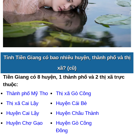
Tỉnh Tiền Giang có bao nhiêu huyện, thành phố và thị
xã? (cũ)
Tiền Giang có 8 huyện, 1 thành phố và 2 thị xã trực
thuộc:
Thành phố Mỹ Tho
Thị xã Gò Công
Thị xã Cai Lậy
Huyện Cái Bè
Huyện Cai Lậy
Huyện Châu Thành
Huyện Chợ Gạo
Huyện Gò Công
Đông