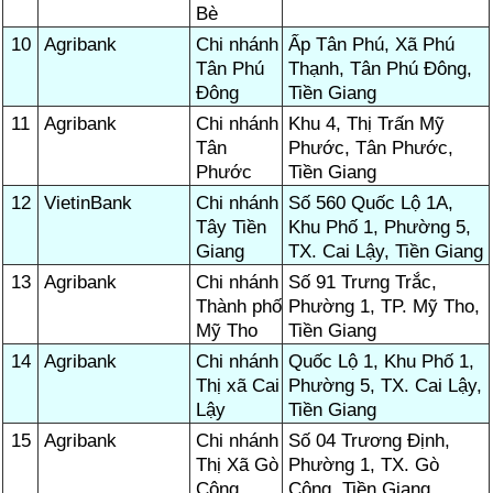
Bè
10
Agribank
Chi nhánh
Ấp Tân Phú, Xã Phú
Tân Phú
Thạnh, Tân Phú Đông,
Đông
Tiền Giang
11
Agribank
Chi nhánh
Khu 4, Thị Trấn Mỹ
Tân
Phước, Tân Phước,
Phước
Tiền Giang
12
VietinBank
Chi nhánh
Số 560 Quốc Lộ 1A,
Tây Tiền
Khu Phố 1, Phường 5,
Giang
TX. Cai Lậy, Tiền Giang
13
Agribank
Chi nhánh
Số 91 Trưng Trắc,
Thành phố
Phường 1, TP. Mỹ Tho,
Mỹ Tho
Tiền Giang
14
Agribank
Chi nhánh
Quốc Lộ 1, Khu Phố 1,
Thị xã Cai
Phường 5, TX. Cai Lậy,
Lậy
Tiền Giang
15
Agribank
Chi nhánh
Số 04 Trương Định,
Thị Xã Gò
Phường 1, TX. Gò
Công
Công, Tiền Giang