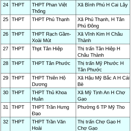
24
THPT
THPT Phan Việt
Xã Bình Phú H Cai Lậy
Thống
25
THPT
THPT Phú Thạnh
Xã Phú Thạnh, H Tân
Phú Đông
26
THPT
THPT Rạch Gầm-
Xã Vĩnh Kim H Châu
Xoài Mút
Thành
27
THPT
Thpt Tân Hiệp
Thị trấn Tân Hiệp H
Châu Thành
28
THPT
THPT Tân Phước
Thị trấn Mỹ Phước H
Tân Phước
29
THPT
THPT Thiên Hộ
Xã Hậu Mỹ Bắc A H Cái
Dương
Bè
30
THPT
THPT Thủ Khoa
Xã Mỹ Tịnh An H Chợ
Huân
Gạo
31
THPT
THPT Trần Hưng
Phường 6 TP Mỹ Tho
Đạo
32
THPT
THPT Trần Văn
Thị trấn Chợ Gạo H
Hoài
Chợ Gạo