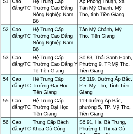
51
Cao
Hệ Trung Cấp
Ấp Phong Thuận, xã
đẳng/TC
Trường Cao Đẳng
Tân Mỹ Chánh, Mỹ
Nông Nghiệp Nam
Tho, tỉnh Tiền Giang
Bộ
52
Cao
Hệ Trung Cấp
Tân Mỹ Chánh, Mỹ
đẳng/TC
Trường Cao Đẳng
Tho, Tiền Giang
Nông Nghiệp Nam
Bộ
53
Cao
Hệ Trung Cấp
Số 83, Thái Sanh Hạnh,
đẳng/TC
Trường Cao Đẳng Y
Phường 9, TP.Mỹ Tho,
Tế Tiền Giang
Tiền Giang
54
Cao
Hệ Trung Cấp
Số 119, Đường Ấp Bắc,
đẳng/TC
Trường Đại Học
P.5, Mỹ Tho, Tỉnh Tiền
Tiền Giang
Giang
55
Cao
Hệ Trung Cấp
119 đường Ấp Bắc,
đẳng/TC
Trường Đại Học
phường 5, TP. Mỹ Tho,
Tiền Giang
Tiền Giang
56
Cao
Trung Cấp Bách
Số 91, Hai Bà Trưng,
đẳng/TC
Khoa Gò Công
Phường I, Thị xã Gò