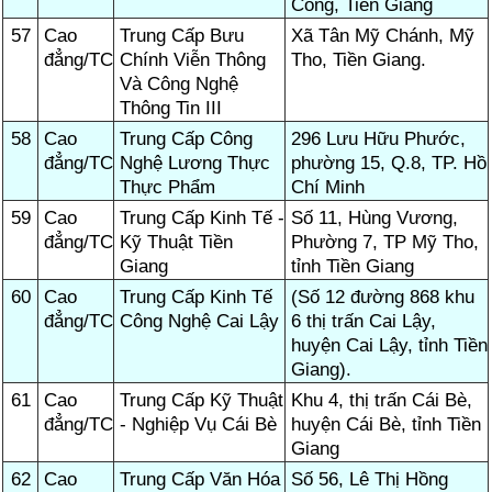
Công, Tiền Giang
57
Cao
Trung Cấp Bưu
Xã Tân Mỹ Chánh, Mỹ
đẳng/TC
Chính Viễn Thông
Tho, Tiền Giang.
Và Công Nghệ
Thông Tin III
58
Cao
Trung Cấp Công
296 Lưu Hữu Phước,
đẳng/TC
Nghệ Lương Thực
phường 15, Q.8, TP. Hồ
Thực Phẩm
Chí Minh
59
Cao
Trung Cấp Kinh Tế -
Số 11, Hùng Vương,
đẳng/TC
Kỹ Thuật Tiền
Phường 7, TP Mỹ Tho,
Giang
tỉnh Tiền Giang
60
Cao
Trung Cấp Kinh Tế
(Số 12 đường 868 khu
đẳng/TC
Công Nghệ Cai Lậy
6 thị trấn Cai Lậy,
huyện Cai Lậy, tỉnh Tiền
Giang).
61
Cao
Trung Cấp Kỹ Thuật
Khu 4, thị trấn Cái Bè,
đẳng/TC
- Nghiệp Vụ Cái Bè
huyện Cái Bè, tỉnh Tiền
Giang
62
Cao
Trung Cấp Văn Hóa
Số 56, Lê Thị Hồng