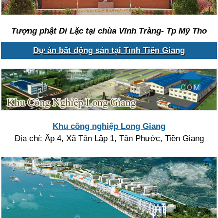
Tượng phật Di Lặc tại chùa Vĩnh Tràng- Tp Mỹ Tho
Dự án bất động sản tại Tỉnh Tiền Giang
Khu công nghiệp Long Giang
Địa chỉ: Ấp 4, Xã Tân Lập 1, Tân Phước, Tiền Giang