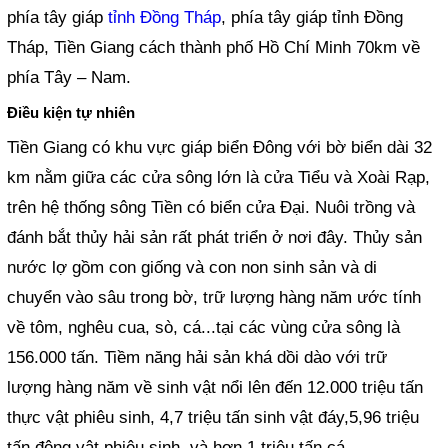
phía tây giáp
tỉnh Đồng Tháp
, phía tây giáp tỉnh Đồng
Tháp, Tiền Giang cách thành phố Hồ Chí Minh 70km về
phía Tây – Nam.
Điều kiện tự nhiên
Tiền Giang có khu vực giáp biển Đông với bờ biển dài 32
km nằm giữa các cửa sông lớn là cửa Tiểu và Xoài Rạp,
trên hệ thống sông Tiền có biển cửa Đại. Nuôi trồng và
đánh bắt thủy hải sản rất phát triển ở nơi đây. Thủy sản
nước lợ gồm con giống và con non sinh sản và di
chuyển vào sâu trong bờ, trữ lượng hàng năm ước tính
về tôm, nghêu cua, sò, cá...tại các vùng cửa sông là
156.000 tấn. Tiềm năng hải sản khá dồi dào với trữ
lượng hàng năm về sinh vật nổi lên đến 12.000 triệu tấn
thực vật phiêu sinh, 4,7 triệu tấn sinh vật đáy,5,96 triệu
tấn động vật phiêu sinh, và hơn 1 triệu tấn cá.