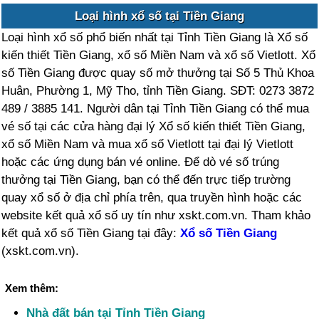
Loại hình xổ số tại Tiền Giang
Loại hình xổ số phổ biến nhất tại Tỉnh Tiền Giang là Xổ số
kiến thiết Tiền Giang, xổ số Miền Nam và xổ số Vietlott. Xổ
số Tiền Giang được quay số mở thưởng tại Số 5 Thủ Khoa
Huân, Phường 1, Mỹ Tho, tỉnh Tiền Giang. SĐT: 0273 3872
489 / 3885 141. Người dân tại Tỉnh Tiền Giang có thể mua
vé số tại các cửa hàng đại lý Xổ số kiến thiết Tiền Giang,
xổ số Miền Nam và mua xổ số Vietlott tại đại lý Vietlott
hoặc các ứng dụng bán vé online. Để dò vé số trúng
thưởng tại Tiền Giang, bạn có thể đến trực tiếp trường
quay xổ số ở địa chỉ phía trên, qua truyền hình hoặc các
website kết quả xổ số uy tín như xskt.com.vn. Tham khảo
kết quả xổ số Tiền Giang tại đây:
Xổ số Tiền Giang
(xskt.com.vn).
Xem thêm:
Nhà đất bán tại Tỉnh Tiền Giang