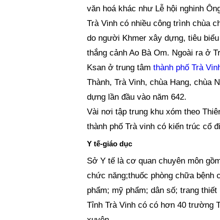
văn hoá khác như Lễ hội nghinh Ông,
Trà Vinh có nhiều công trình chùa c
do người Khmer xây dựng, tiêu biểu 
thắng cảnh Ao Bà Om. Ngoài ra ở T
Ksan ở trung tâm
thành phố Trà Vin
Thành, Trà Vinh, chùa Hang, chùa 
dựng lần đầu vào năm 642.
Vài nơi tập trung khu xóm theo Thiê
thành phố Trà vinh có kiến trúc cổ đ
Y tế-giáo dục
Sở Y tế là cơ quan chuyên môn gồm
chức năng;thuốc phòng chữa bệnh ch
phẩm; mỹ phẩm; dân số; trang thiết b
Tỉnh Trà Vinh có có hơn 40 trường 
xuyên.