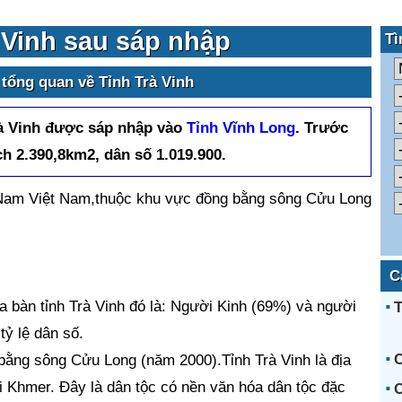
 Vinh sau sáp nhập
Tì
 tổng quan về Tỉnh Trà Vinh
rà Vinh được sáp nhập vào
Tỉnh Vĩnh Long
. Trước
ch 2.390,8km2, dân số 1.019.900.
n Nam Việt Nam,thuộc khu vực đồng bằng sông Cửu Long
C
ịa bàn tỉnh Trà Vinh đó là: Người Kinh (69%) và người
T
ỷ lệ dân số.
ằng sông Cửu Long (năm 2000).Tỉnh Trà Vinh là địa
i Khmer. Đây là dân tộc có nền văn hóa dân tộc đặc