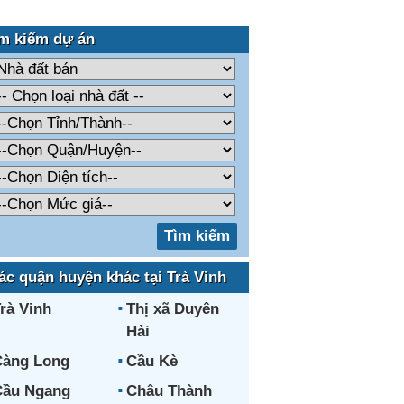
m kiếm dự án
ác quận huyện khác tại Trà Vinh
rà Vinh
Thị xã Duyên
Hải
Càng Long
Cầu Kè
Cầu Ngang
Châu Thành