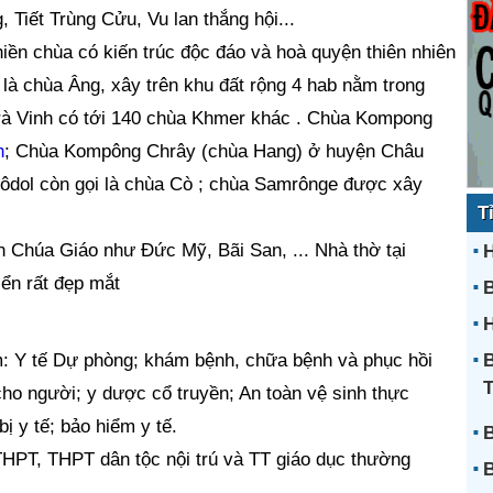
 Tiết Trùng Cửu, Vu lan thắng hội...
hiền chùa có kiến trúc độc đáo và hoà quyện thiên nhiên
là chùa Âng, xây trên khu đất rộng 4 hab nằm trong
rà Vinh có tới 140 chùa Khmer khác . Chùa Kompong
h
; Chùa Kompông Chrây (chùa Hang) ở huyện Châu
Nôdol còn gọi là chùa Cò ; chùa Samrônge được xây
T
n Chúa Giáo như Đức Mỹ, Bãi San, ... Nhà thờ tại
H
iển rất đẹp mắt
H
B
: Y tế Dự phòng; khám bệnh, chữa bệnh và phục hồi
o người; y dược cổ truyền; An toàn vệ sinh thực
ị y tế; bảo hiểm y tế.
B
THPT, THPT dân tộc nội trú và TT giáo dục thường
B