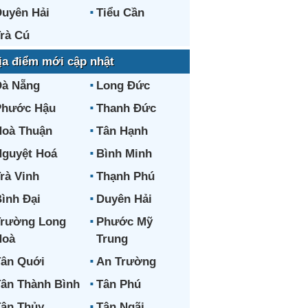
uyên Hải
Tiểu Cần
rà Cú
ịa điểm mới cập nhật
Đà Nẵng
Long Đức
Phước Hậu
Thanh Đức
oà Thuận
Tân Hạnh
guyệt Hoá
Bình Minh
rà Vinh
Thạnh Phú
ình Đại
Duyên Hải
Trường Long
Phước Mỹ
Hoà
Trung
ân Quới
An Trường
ân Thành Bình
Tân Phú
ân Thủy
Tân Ngãi