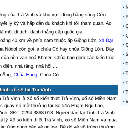
N
iếng của Trà Vinh và khu vực đồng bằng sông Cửu
P
ết ly kỳ và hấp dẫn du khách khi tới tham quan. Ao
Q
một di tích, danh thắng cấp quốc gia.
Q
khoảng 40 km về phía nam thuộc ấp Giồng Lớn,
xã Đại
Q
hùa Nôdol còn gọi là chùa Cò hay chùa Giồng Lớn. Đây
S
ắc của nền văn hoá Khmer. Chùa bao gồm các kiến trúc
T
 điện, nhà tăng, nhà hội,...
T
a Âng,
Chùa Hang
, Chùa Cò....
T
hình xổ số tại Trà Vinh
T
h Trà Vinh là Xổ số kiến thiết Trà Vinh, xổ số Miền Nam
V
được quay số mở thưởng tại Số 54A Phạm Ngũ Lão,
inh. SĐT: 0294 3868 018. Người dân tại Tỉnh Trà Vinh
ại lý Xổ số kiến thiết Trà Vinh, xổ số Miền Nam và mua
ặc các ứng dụng bán vé online. Để dò vé số trúng thưởng