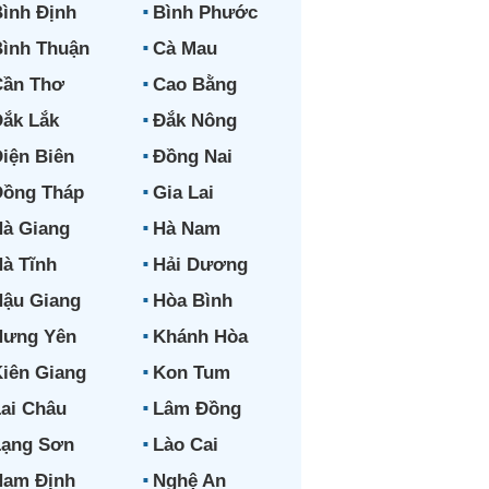
ình Định
Bình Phước
ình Thuận
Cà Mau
Cần Thơ
Cao Bằng
ắk Lắk
Đắk Nông
iện Biên
Đồng Nai
Đồng Tháp
Gia Lai
à Giang
Hà Nam
à Tĩnh
Hải Dương
ậu Giang
Hòa Bình
Hưng Yên
Khánh Hòa
iên Giang
Kon Tum
ai Châu
Lâm Đồng
Lạng Sơn
Lào Cai
Nam Định
Nghệ An