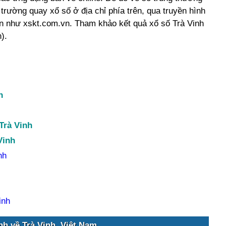
p trường quay xổ số ở địa chỉ phía trên, qua truyền hình
ín như xskt.com.vn. Tham khảo kết quả xổ số Trà Vinh
).
h
Trà Vinh
Vinh
nh
inh
nh về Trà Vinh, Việt Nam