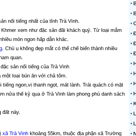
B
B
n nổi tiếng nhất của tỉnh Trà Vinh.
Khmer xem như đặc sản đãi khách quý. Từ loại mắm
Đ
h nhiều món ngon hấp dẫn khác.
Đ
g
. Chù ụ không đẹp mắt có thể chế biến thành nhiều
tham quan.
H
đặc sản nổi tiếng của Trà Vinh
H
 một loại bún ăn với chả tôm.
H
i tiếng ngon,vị thanh ngọt, mát lành. Trái quách có mặt
ơn nửa thế kỷ qua ở Trà Vinh làm phong phú danh sách
K
 đất này.
L
ị
xã Trà Vinh
khoảng 55km, thuộc địa phận xã Trường