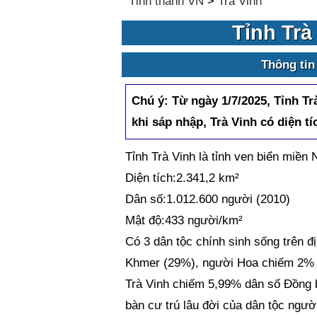
Tỉnh thành VN
>
Trà Vinh
Tỉnh Trà
Thông tin
Chú ý:
Từ ngày 1/7/2025, Tỉnh T
khi sáp nhập, Trà Vinh có diện tí
Tỉnh Trà Vinh là tỉnh ven biển miề
Diện tích:2.341,2 km²
Dân số:1.012.600 người (2010)
Mật độ:433 người/km²
Có 3 dân tộc chính sinh sống trên đ
Khmer (29%), người Hoa chiếm 2% t
Trà Vinh chiếm 5,99% dân số Đồng b
bàn cư trú lâu đời của dân tộc ngườ