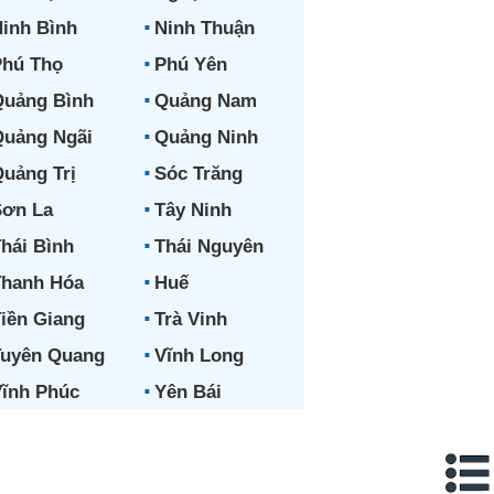
inh Bình
Ninh Thuận
hú Thọ
Phú Yên
uảng Bình
Quảng Nam
uảng Ngãi
Quảng Ninh
uảng Trị
Sóc Trăng
ơn La
Tây Ninh
hái Bình
Thái Nguyên
hanh Hóa
Huế
iền Giang
Trà Vinh
uyên Quang
Vĩnh Long
ĩnh Phúc
Yên Bái