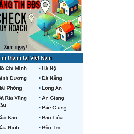
ỉnh thành tại Việt Nam
ồ Chí Minh
Hà Nội
Bình Dương
Đà Nẵng
ải Phòng
Long An
à Rịa Vũng
An Giang
Tàu
Bắc Giang
ắc Kạn
Bạc Liêu
ắc Ninh
Bến Tre