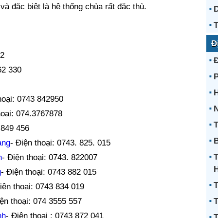
và đặc biệt là hệ thống chùa rất đặc thù.
D
T
Đ
72
62 330
H
hoại: 0743 842950
N
hoại: 074.3767878
T
 849 456
B
ang
- Điện thoại: 0743. 825. 015
n
- Điện thoại: 0743. 822007
g
- Điện thoại: 0743 882 015
T
iện thoại: 0743 834 019
iện thoại: 074 3555 557
T
nh
- Điện thoại : 0743 872 041
T