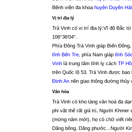
Bệnh viện đa khoa
huyện Duyên Hải
Vị trí địa lý
Trà Vinh có vị trí địa lý:Vĩ độ Bắc 
106°36'04".
Phía Đông Trà Vinh giáp Biển Đông,
tỉnh Bến Tre
, phía Nam giáp
tỉnh Só
Vinh
là trung tâm tỉnh lỵ cách
TP Hồ
trên Quốc lộ 53. Trà Vinh được bao
Định An
nên giao thông đường thủy có
Văn hóa
Trà Vinh có kho tàng văn hoá đa dạn
phi vật thể rất giá trị. Người Khme
(mừng năm mới), họ có chữ viết riên
Dâng bông, Dâng phước...Người Kinh