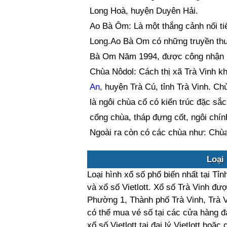
Long Hoà, huyện Duyên Hải.
Ao Bà Ôm: Là một thắng cảnh nổi t
Long.Ao Bà Om có những truyền thuy
Bà Om Năm 1994, được công nhận là 
Chùa Nôdol: Cách thị xã Trà Vinh 
An
, huyện Trà Cú, tỉnh Trà Vinh. C
là ngôi chùa cổ có kiến trúc đặc s
cổng chùa, tháp đựng cốt, ngôi chính
Ngoài ra còn có các chùa như: Chù
Loại 
Loại hình xổ số phổ biến nhất tại Tỉn
và xổ số Vietlott. Xổ số Trà Vinh 
Phường 1, Thành phố Trà Vinh, Trà V
có thể mua vé số tại các cửa hàng đ
xổ số Vietlott tại đại lý Vietlott ho