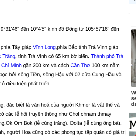
từ 9°31'46" đến 10°4'5" kinh độ Đông từ 105°57'16" đến
 phía Tây giáp
Vĩnh Long
,phía Bắc tỉnh Trà Vinh giáp
c Trăng
, tỉnh Trà Vinh có 65 km bờ biển.
Thành phố Trà
 Chí Minh
gần 200 km và cách
Cần Thơ
100 km nằm
 bọc bởi sông Tiền, sông Hậu với 02 cửa Cung Hầu và
 điều kiện phát triển.
g, đặc biệt là văn hoá của người Khmer là vật thể và
r có các lễ hội truyền thống như Chol chnam thmay
g,Ok Om Bok (lễ cúng trăng), Dolta (lễ cúng ông bà),
, người Hoa cũng có các phong tục tập quán có giá trị